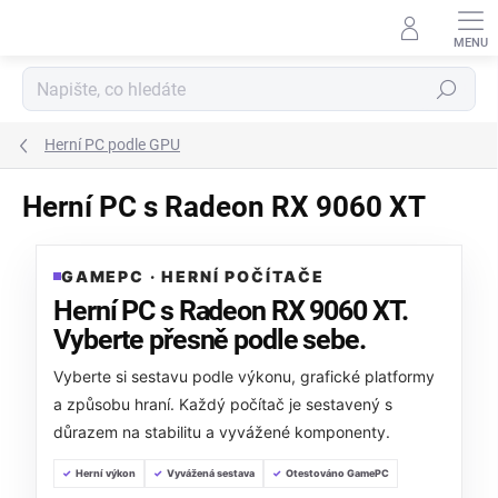
Přejít
na
obsah
Hledat
Herní PC podle GPU
Herní PC s Radeon RX 9060 XT
GAMEPC · HERNÍ POČÍTAČE
Herní PC s Radeon RX 9060 XT.
Vyberte přesně podle sebe.
Vyberte si sestavu podle výkonu, grafické platformy
a způsobu hraní. Každý počítač je sestavený s
důrazem na stabilitu a vyvážené komponenty.
Herní výkon
Vyvážená sestava
Otestováno GamePC