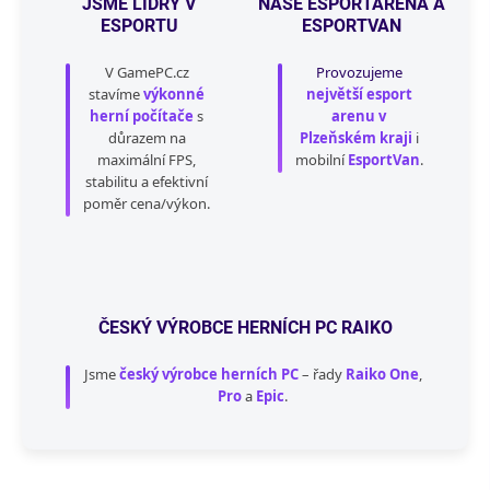
JSME LÍDRY V
NAŠE ESPORTARENA A
p
ESPORTU
ESPORTVAN
r
v
V GamePC.cz
Provozujeme
k
stavíme
výkonné
největší esport
y
herní počítače
s
arenu v
v
důrazem na
Plzeňském kraji
i
ý
maximální FPS,
p
mobilní
EsportVan
.
i
stabilitu a efektivní
s
poměr cena/výkon.
u
ČESKÝ VÝROBCE HERNÍCH PC RAIKO
Jsme
český výrobce herních PC
– řady
Raiko One
,
Pro
a
Epic
.