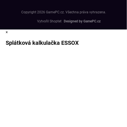
Copyright 2026
GamePC.cz
. Všechna práva vyhrazena.
Vytvořil Shoptet
×
Splátková kalkulačka ESSOX