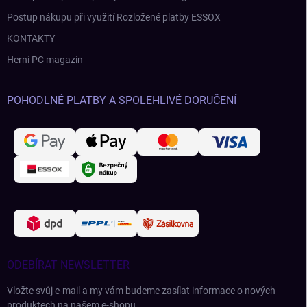
Postup nákupu při využití Rozložené platby ESSOX
KONTAKTY
Herní PC magazín
POHODLNÉ PLATBY A SPOLEHLIVÉ DORUČENÍ
ODEBÍRAT NEWSLETTER
Vložte svůj e-mail a my vám budeme zasílat informace o nových
produktech na našem e-shopu.