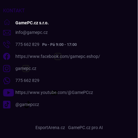
KONTAKT
GamePC.cz s.r.o.
info
@
gamepc.cz
775 662 829
https://www.facebook.com/gamepc.eshop/
gamepc.cz
775 662 829
https://www.youtube.com/@GamePCcz
@gamepccz
EsportArena.cz
GamePC.cz pro AI