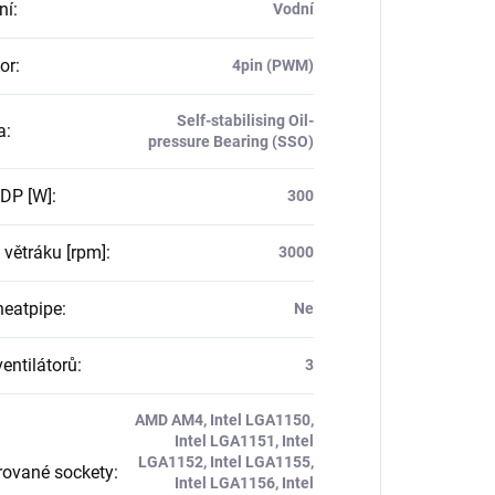
ní
:
Vodní
or
:
4pin (PWM)
Self-stabilising Oil-
a
:
pressure Bearing (SSO)
DP [W]
:
300
 větráku [rpm]
:
3000
heatpipe
:
Ne
entilátorů
:
3
AMD AM4, Intel LGA1150,
Intel LGA1151, Intel
LGA1152, Intel LGA1155,
ované sockety
:
Intel LGA1156, Intel