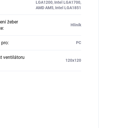
LGA1200, Intel LGA1700,
AMD AM5, Intel LGA1851
ení žeber
Hliník
če
:
 pro
:
PC
t ventilátoru
120x120