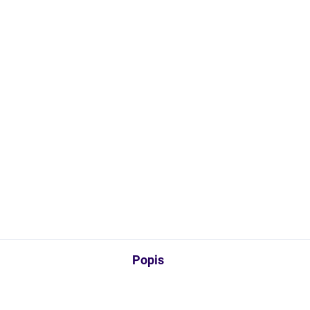
design
Výkon pro
dlouhodobou
Profesi
zátěž.
čistý vz
Detailní informace
ZEPTAT SE
HLÍDAT
Popis