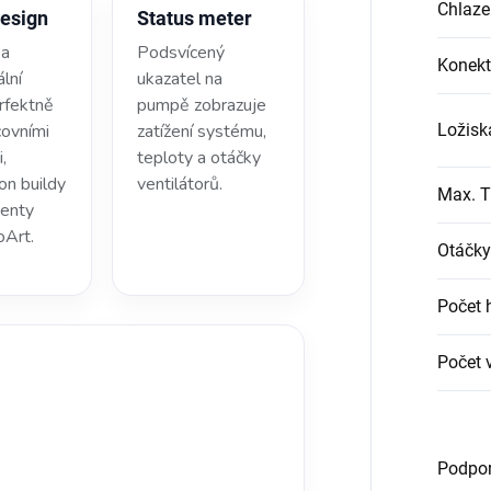
Chlaze
design
Status meter
 a
Podsvícený
Konekt
lní
ukazatel na
rfektně
pumpě zobrazuje
covními
zatížení systému,
Ložisk
,
teploty a otáčky
on buildy
ventilátorů.
Max. T
enty
Art.
Otáčky
Počet 
Počet v
Podpor