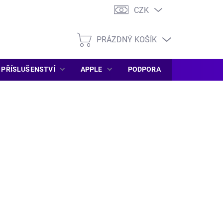
CZK
PRÁZDNÝ KOŠÍK
NÁKUPNÍ
KOŠÍK
PŘÍSLUŠENSTVÍ
APPLE
PODPORA
SERVIS PC
026