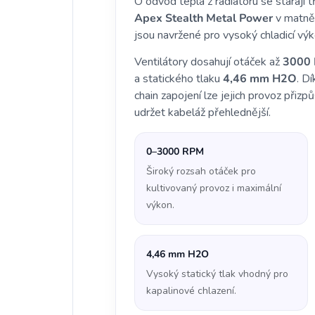
O odvod tepla z radiátoru se starají
Apex Stealth Metal Power
v matně 
jsou navržené pro vysoký chladicí výko
Ventilátory dosahují otáček až
3000
a statického tlaku
4,46 mm H2O
. D
chain zapojení lze jejich provoz přizp
udržet kabeláž přehlednější.
0–3000 RPM
Široký rozsah otáček pro
kultivovaný provoz i maximální
výkon.
4,46 mm H2O
Vysoký statický tlak vhodný pro
kapalinové chlazení.