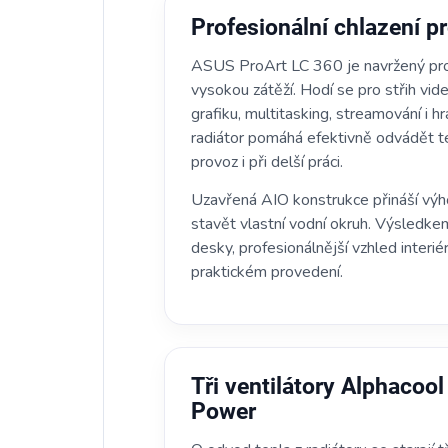
Profesionální chlazení 
ASUS ProArt LC 360 je navržený pro 
vysokou zátěží. Hodí se pro střih vid
grafiku, multitasking, streamování i 
radiátor pomáhá efektivně odvádět te
provoz i při delší práci.
Uzavřená AIO konstrukce přináší výh
stavět vlastní vodní okruh. Výsledkem
desky, profesionálnější vzhled interi
praktickém provedení.
Tři ventilátory Alphacoo
Power