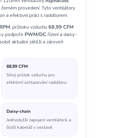
 tři 120mm ventilátory
Alphacool
černém provedení. Tyto ventilátory
n a efektivní práci s radiátorem.
 RPM
, průtoku vzduchu
68,99 CFM
íky podpoře
PWM/DC
řízení a daisy-
ůsobit aktuální zátěži a zároveň
68,99 CFM
Silný průtok vzduchu pro
efektivní ochlazování radiátoru.
Daisy-chain
Jednodušší zapojení ventilátorů a
čistší kabeláž v sestavě.