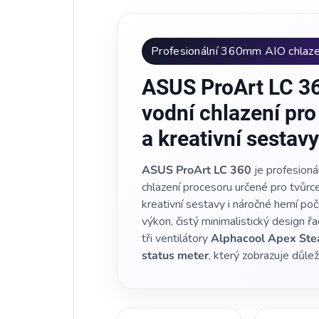
Profesionální 360mm AIO chlaze
ASUS ProArt LC 3
vodní chlazení pro
a kreativní sestavy
ASUS ProArt LC 360
je profesioná
chlazení procesoru určené pro tvůrc
kreativní sestavy i náročné herní poč
výkon, čistý minimalistický design ř
tři ventilátory
Alphacool Apex Ste
status meter
, který zobrazuje důle