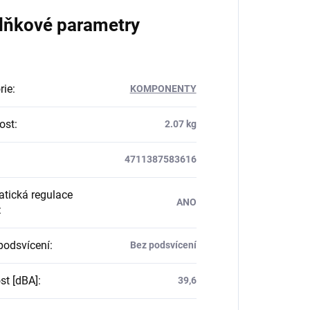
lňkové parametry
rie
:
KOMPONENTY
ost
:
2.07 kg
4711387583616
tická regulace
ANO
:
podsvícení
:
Bez podsvícení
st [dBA]
:
39,6