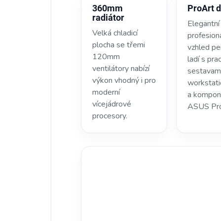
360mm
ProArt 
radiátor
Elegantní
Velká chladicí
profesioná
plocha se třemi
vzhled pe
120mm
ladí s pra
ventilátory nabízí
sestavami
výkon vhodný i pro
workstati
moderní
a kompon
vícejádrové
ASUS Pro
procesory.