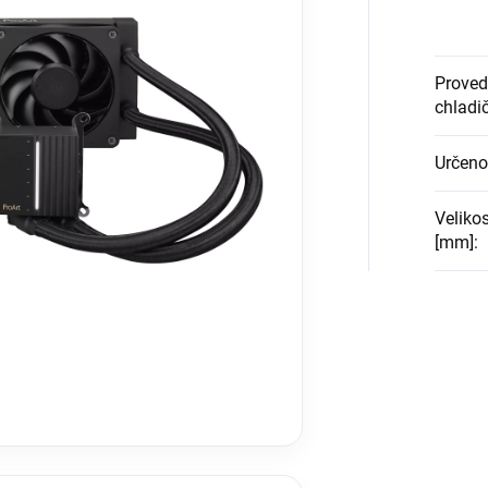
Proved
chladi
Určeno
Velikos
[mm]
: