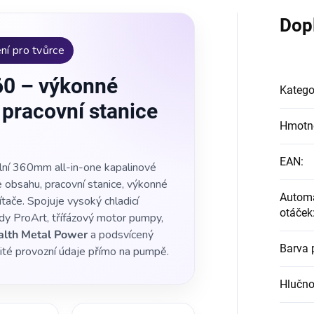
Dop
ní pro tvůrce
60 – výkonné
Katego
 pracovní stanice
Hmotn
EAN
:
lní 360mm all-in-one kapalinové
e obsahu, pracovní stanice, výkonné
Automa
ítače. Spojuje vysoký chladicí
otáček
ady ProArt, třífázový motor pumpy,
alth Metal Power
a podsvícený
Barva 
žité provozní údaje přímo na pumpě.
Hlučno