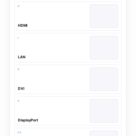
H
HDMI
L
LAN
D
DVI
D
DisplayPort
N2