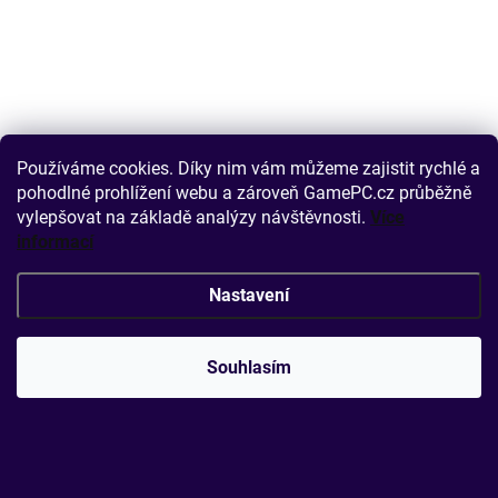
Používáme cookies. Díky nim vám můžeme zajistit rychlé a
pohodlné prohlížení webu a zároveň GamePC.cz průběžně
vylepšovat na základě analýzy návštěvnosti.
Více
informací
Nastavení
Souhlasím
OBVYKLE DO [DNY]: 2
DATACOM Patch kabel UTP CAT5E 1m oranžový