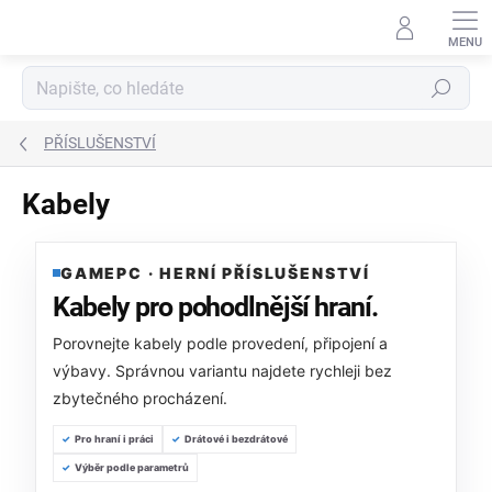
Přejít
na
obsah
Hledat
PŘÍSLUŠENSTVÍ
Kabely
GAMEPC · HERNÍ PŘÍSLUŠENSTVÍ
Kabely pro pohodlnější hraní.
Porovnejte kabely podle provedení, připojení a
výbavy. Správnou variantu najdete rychleji bez
zbytečného procházení.
Pro hraní i práci
Drátové i bezdrátové
Výběr podle parametrů