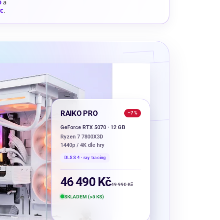
o
a
ic
.
RAIKO PRO
–7 %
GeForce RTX 5070 · 12 GB
Ryzen 7 7800X3D
1440p / 4K dle hry
DLSS 4 · ray tracing
46 490 Kč
49 990 Kč
SKLADEM (>5 KS)