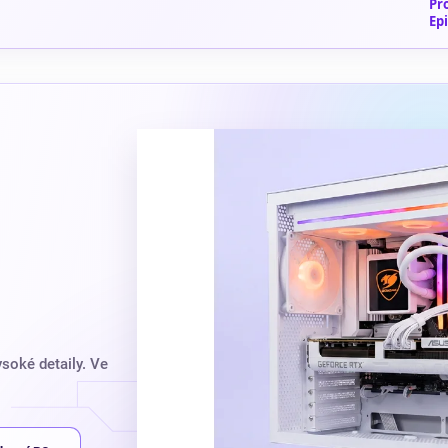
Pr
Ep
soké detaily. Ve