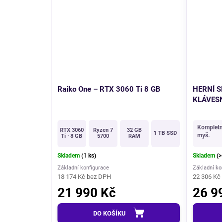
AKCE
AKCE
Raiko One – RTX 3060 Ti 8 GB
HERNÍ S
KLÁVESNI
Kompletní
RTX 3060
Ryzen 7
32 GB
1 TB SSD
myš.
Ti · 8 GB
5700
RAM
Skladem
(1 ks)
Skladem
(>
Základní konfigurace
Základní ko
18 174 Kč bez DPH
22 306 Kč
21 990 Kč
26 9
DO KOŠÍKU