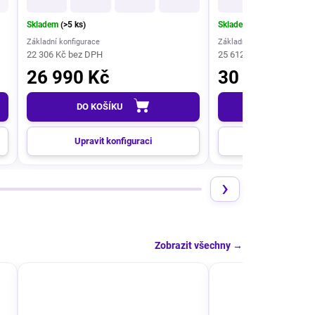
Skladem
(>5 ks)
Skladem
(>5 ks)
Základní konfigurace
Základní konfigurace
22 306 Kč bez DPH
25 612 Kč bez DPH
26 990 Kč
30 990 Kč
DO KOŠÍKU
DO KOŠÍKU
Upravit konfiguraci
Upravit konf
›
Zobrazit všechny
→