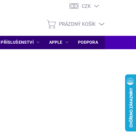
CZK
PRÁZDNÝ KOŠÍK
NÁKUPNÍ
KOŠÍK
PŘÍSLUŠENSTVÍ
APPLE
PODPORA
SERVIS PC
Následující