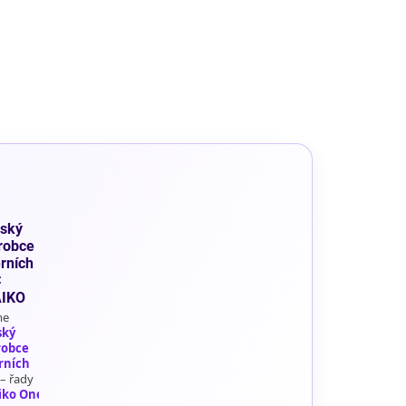
ský
robce
rních
C
AIKO
me
ský
robce
rních
– řady
iko One
,