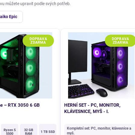
vu můžete upravit podle svých potřeb.
aiko Epic
ne – RTX 3050 6 GB
HERNÍ SET - PC, MONITOR,
KLÁVESNICE, MYŠ - I.
Kompletní set: PC, monitor, klávesnice a
Ryzen 5
32 GB
1 TB SSD
myš.
5500
RAM