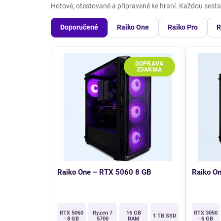
Hotové, otestované a připravené ke hraní. Každou sesta
Doporučené
Raiko One
Raiko Pro
R
NOVINKA
Raiko One – RTX 5060 8 GB
Raiko O
RTX 5060
Ryzen 7
16 GB
RTX 3050
1 TB SSD
· 8 GB
5700
RAM
· 6 GB