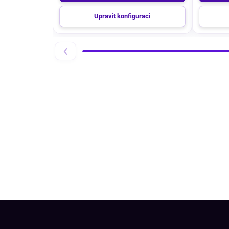
Upravit konfiguraci
‹
Z
á
p