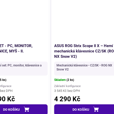
AKCE
ET - PC, MONITOR,
ASUS ROG Strix Scope II X – Herní
CE, MYŠ - II.
mechanická klávesnice CZ/SK (R
NX Snow V2)
 set: PC, monitor, klávesnice a
Mechanická klávesnice • CZ/SK • ROG NX
Snow V2
5 ks)
Skladem
(2 ks)
nfigurace
Základní konfigurace
 bez DPH
3 545 Kč bez DPH
90 Kč
4 290 Kč
DO KOŠÍKU
DO KOŠÍKU