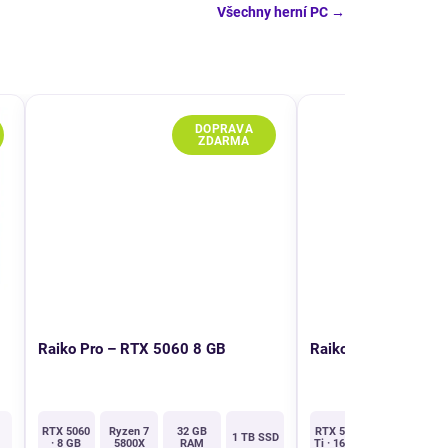
Všechny herní PC
→
TIP
Raiko Pro – RTX 5060 8 GB
Raiko Pro – RTX 50
RTX 5060
Ryzen 7
32 GB
RTX 5060
Ryzen 5
1 TB SSD
· 8 GB
5800X
RAM
Ti · 16 GB
5600