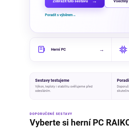
→
Zobrazit tuto sestavu
Všechny 
Poradit s výběrem
→
→
Herní PC
Sestavy testujeme
Poradí
Výkon, teploty i stabilitu ověřujeme před
Doporuče
odesláním.
skutečn
DOPORUČENÉ SESTAVY
Vyberte si herní PC RAIK