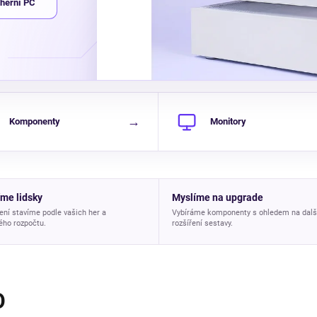
herní PC
→
Komponenty
Monitory
me lidsky
Myslíme na upgrade
ní stavíme podle vašich her a
Vybíráme komponenty s ohledem na dalš
ého rozpočtu.
rozšíření sestavy.
O