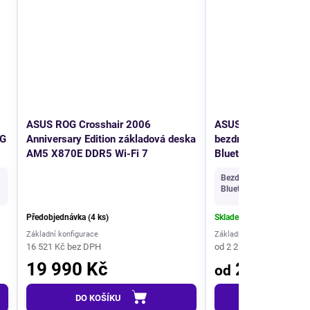
AKCE
AKCE
ASUS ROG Crosshair 2006
ASUS ROG Pelta BL
OG
Anniversary Edition základová deska
bezdrátový herní he
NOVINKA
AM5 X870E DDR5 Wi-Fi 7
Bluetooth, USB-C, 
+ DÁREK ZDARMA
Bezdrátový herní headse
Bluetooth • USB-C • RG
Předobjednávka
(4 ks)
Skladem
(2 ks)
Základní konfigurace
Základní konfigurace
16 521 Kč bez DPH
od 2 231 Kč bez DPH
19 990 Kč
2 699 Kč
od
DO KOŠÍKU
DO KOŠÍKU