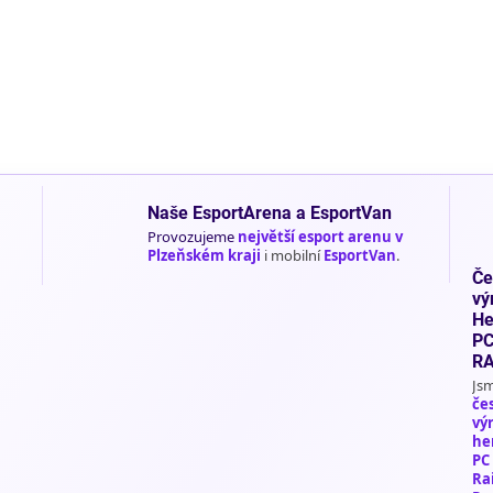
Naše EsportArena a EsportVan
Provozujeme
největší esport arenu v
Plzeňském kraji
i mobilní
EsportVan
.
Če
vý
He
P
R
Js
če
vý
he
PC
Ra