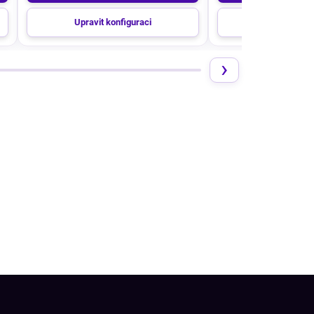
Upravit konfiguraci
Upravit konf
›