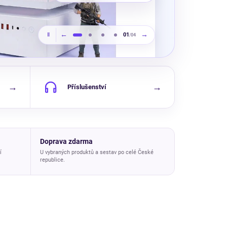
←
→
Ⅱ
01
/
04
→
→
Příslušenství
Doprava zdarma
í
U vybraných produktů a sestav po celé České
republice.