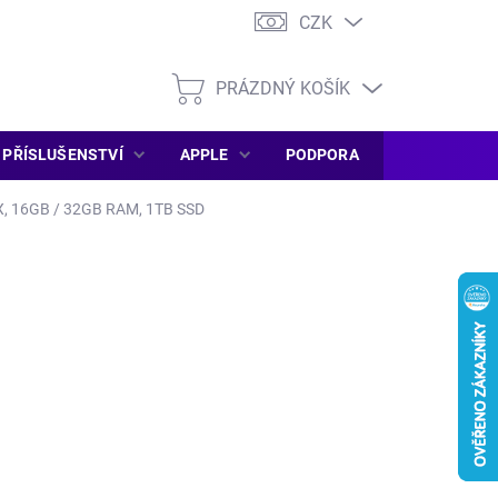
CZK
PRÁZDNÝ KOŠÍK
NÁKUPNÍ
KOŠÍK
PŘÍSLUŠENSTVÍ
APPLE
PODPORA
SERVIS PC
0X, 16GB / 32GB RAM, 1TB SSD
490 Kč
berte příplatek