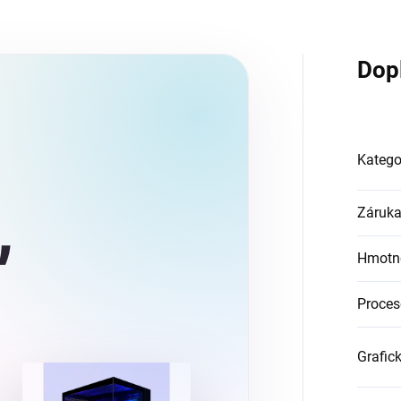
Dop
2
Katego
,
Záruk
Hmotn
Proces
Grafic