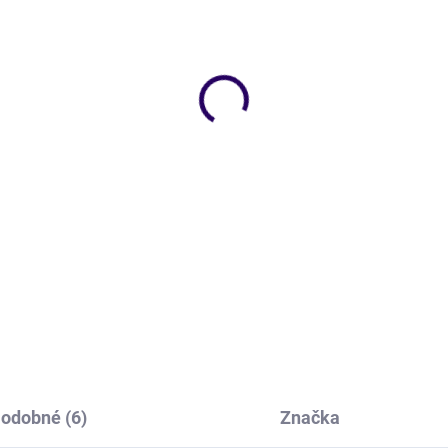
SKLADEM
SKL
(2 KS)
(>
S ROG Strix Scope II X –
COUGAR herní myš
ní mechanická klávesnice
bezdrátová/drátová REVEN
SK (ROG NX Snow V2)
PRO 4K BLACK, čip PixArt 33
26000dpi, 650 IPS, 55g
 290 Kč
1 423 Kč
5 Kč bez DPH
1 176 Kč bez DPH
DO KOŠÍKU
DO KOŠÍKU
odobné (6)
Značka