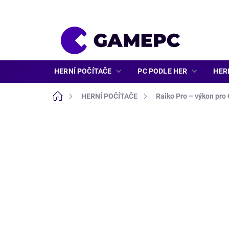
Přejít
na
obsah
HERNÍ POČÍTAČE
PC PODLE HER
HER
Domů
HERNÍ POČÍTAČE
Raiko Pro – výkon pro
ZNAČKA:
RAIKO