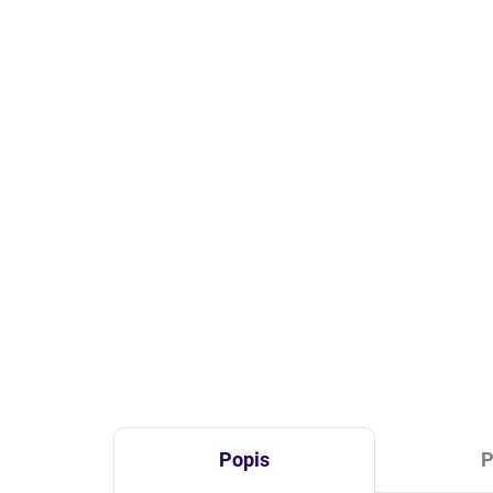
VYPRODÁNO
27" ASUS ROG Strix -
ASU
XG27ACMES | 2560x1440 |
Her
255Hz | 0,3ms | HDR | herní
CZ/
6 990 Kč
4
5 777 Kč bez DPH
3 54
DETAIL
Popis
P