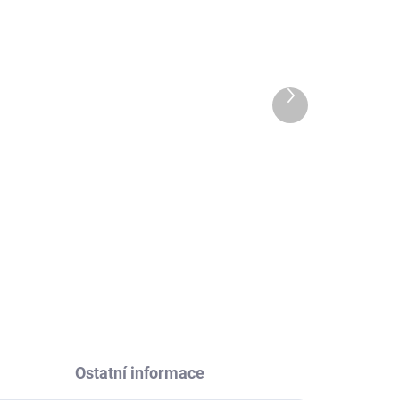
ADEM
SKLADEM
5 KS)
(>5 KS)
COUGAR podložka pod myš
GER
Turbo XL 900 x 400 x 3mm water
95,
proof anti-slip rubber
Další
produkt
323 Kč
267 Kč bez DPH
DO KOŠÍKU
Ostatní informace