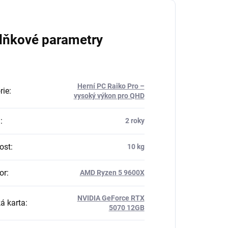
lňkové parametry
Herní PC Raiko Pro –
rie
:
vysoký výkon pro QHD
a
:
2 roky
ost
:
10 kg
or
:
AMD Ryzen 5 9600X
NVIDIA GeForce RTX
ká karta
:
5070 12GB