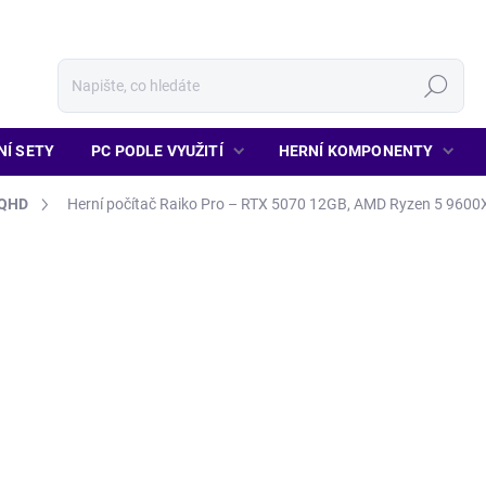
Hledat
NÍ SETY
PC PODLE VYUŽITÍ
HERNÍ KOMPONENTY
 QHD
Herní počítač Raiko Pro – RTX 5070 12GB, AMD Ryzen 5 960
42 490 Kč
39 
ZDARMA
32 636 Kč
bez DPH
Měrná
SKLADEM
(>5 KS)
cena:
Vy
CHLAZENÍ