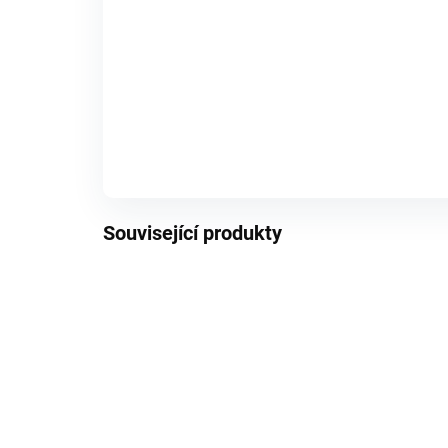
SKLADEM (2 KS)
✓
SKLADEM (>5 KS)
Vybrané položky se přidají samostatně do košíku.
Související produkty
AKCE