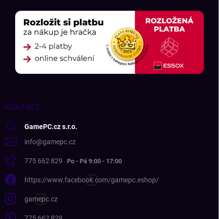
KONTAKT
GamePC.cz s.r.o.
info
@
gamepc.cz
775 662 829
https://www.facebook.com/gamepc.eshop/
gamepc.cz
775 662 829