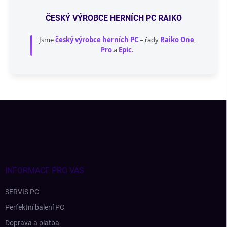
ČESKÝ VÝROBCE HERNÍCH PC RAIKO
Jsme
český výrobce herních PC
– řady
Raiko One
,
Pro
a
Epic
.
Z
á
p
a
t
í
INFORMACE PRO VÁS
SERVIS PC
Perfektní balení PC
Doprava a platba