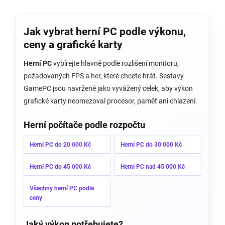
v
l
á
Jak vybrat herní PC podle výkonu,
d
a
ceny a grafické karty
c
í
Herní PC
vybírejte hlavně podle rozlišení monitoru,
p
požadovaných FPS a her, které chcete hrát. Sestavy
r
v
GamePC jsou navržené jako vyvážený celek, aby výkon
k
grafické karty neomezoval procesor, paměť ani chlazení.
y
v
Herní počítače podle rozpočtu
ý
p
i
Herní PC do 20 000 Kč
Herní PC do 30 000 Kč
s
u
Herní PC do 45 000 Kč
Herní PC nad 45 000 Kč
Všechny herní PC podle
ceny
Jaký výkon potřebujete?