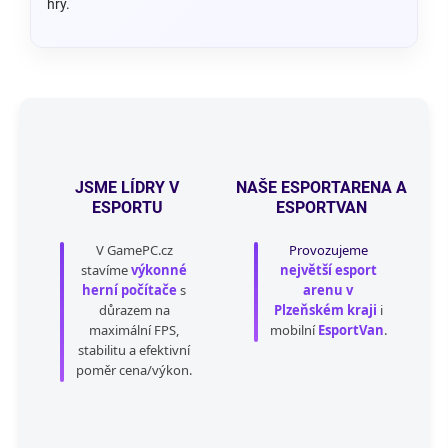
hry.
JSME LÍDRY V
NAŠE ESPORTARENA A
ESPORTU
ESPORTVAN
V GamePC.cz
Provozujeme
stavíme
výkonné
největší esport
herní počítače
s
arenu v
důrazem na
Plzeňském kraji
i
maximální FPS,
mobilní
EsportVan
.
stabilitu a efektivní
poměr cena/výkon.