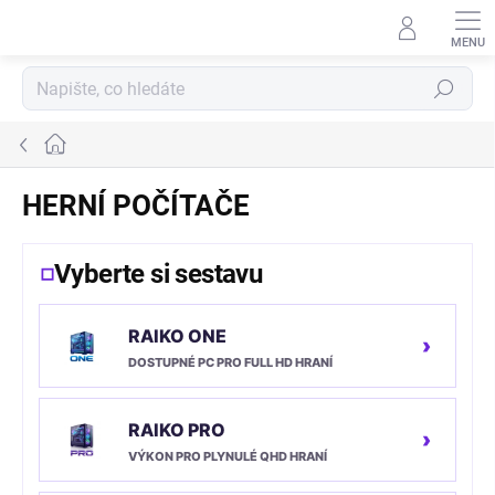
Přejít
na
obsah
Hledat
Domů
HERNÍ POČÍTAČE
Vyberte si sestavu
RAIKO ONE
›
DOSTUPNÉ PC PRO FULL HD HRANÍ
RAIKO PRO
›
VÝKON PRO PLYNULÉ QHD HRANÍ