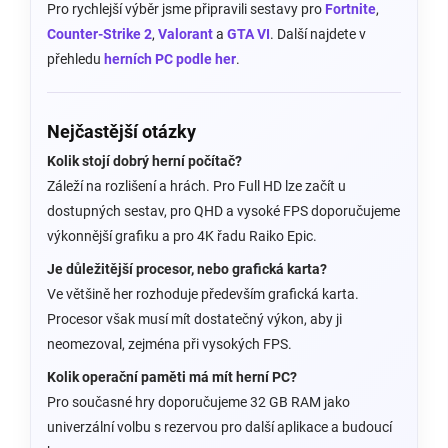
Pro rychlejší výběr jsme připravili sestavy pro
Fortnite
,
Counter-Strike 2
,
Valorant
a
GTA VI
. Další najdete v
přehledu
herních PC podle her
.
Nejčastější otázky
Kolik stojí dobrý herní počítač?
Záleží na rozlišení a hrách. Pro Full HD lze začít u
dostupných sestav, pro QHD a vysoké FPS doporučujeme
výkonnější grafiku a pro 4K řadu Raiko Epic.
Je důležitější procesor, nebo grafická karta?
Ve většině her rozhoduje především grafická karta.
Procesor však musí mít dostatečný výkon, aby ji
neomezoval, zejména při vysokých FPS.
Kolik operační paměti má mít herní PC?
Pro současné hry doporučujeme 32 GB RAM jako
univerzální volbu s rezervou pro další aplikace a budoucí