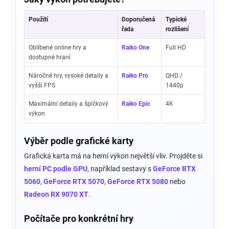
Použití
Doporučená
Typické
řada
rozlišení
Oblíbené online hry a
Raiko One
Full HD
dostupné hraní
Náročné hry, vysoké detaily a
Raiko Pro
QHD /
vyšší FPS
1440p
Maximální detaily a špičkový
Raiko Epic
4K
výkon
Výběr podle grafické karty
Grafická karta má na herní výkon největší vliv. Projděte si
herní PC podle GPU
, například sestavy s
GeForce RTX
5060
,
GeForce RTX 5070
,
GeForce RTX 5080
nebo
Radeon RX 9070 XT
.
Počítače pro konkrétní hry