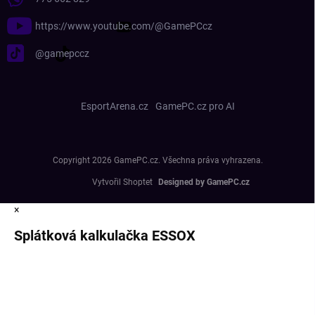
https://www.youtube.com/@GamePCcz
@gamepccz
EsportArena.cz
GamePC.cz pro AI
Copyright 2026
GamePC.cz
. Všechna práva vyhrazena.
Vytvořil Shoptet
×
Splátková kalkulačka ESSOX