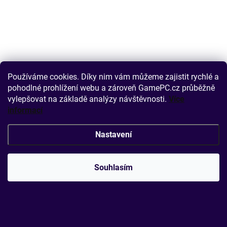
Používáme cookies. Díky nim vám můžeme zajistit rychlé a
pohodlné prohlížení webu a zároveň GamePC.cz průběžně
vylepšovat na základě analýzy návštěvnosti.
Více
informací
Nastavení
MOMENTÁLNĚ NENÍ SKLADEM
COUGAR PC zdroj GEX 850W 80+ Gold, Fully modular
Souhlasím
2 929 Kč
DETAIL
2 421 Kč bez DPH