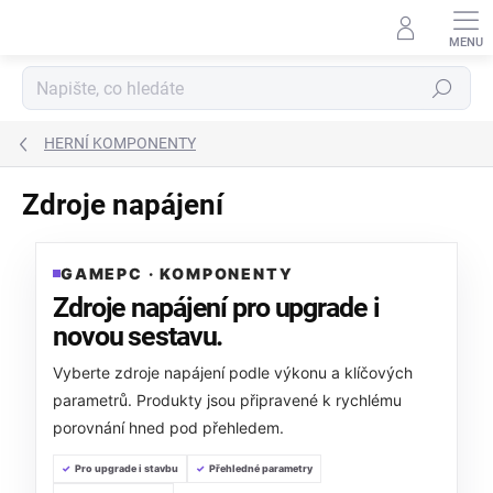
Přejít
na
obsah
Hledat
HERNÍ KOMPONENTY
Zdroje napájení
GAMEPC · KOMPONENTY
Zdroje napájení pro upgrade i
novou sestavu.
Vyberte zdroje napájení podle výkonu a klíčových
parametrů. Produkty jsou připravené k rychlému
porovnání hned pod přehledem.
Pro upgrade i stavbu
Přehledné parametry