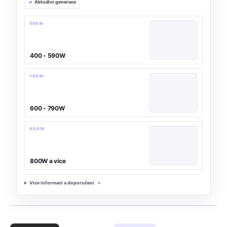
Aktuální generace
590W
400 - 590W
790W
600 - 790W
800W
800W a více
Více informací a doporučení
Ř