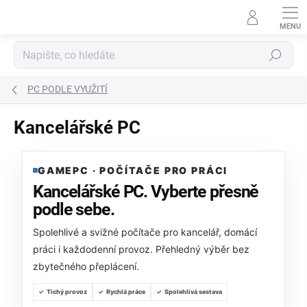
Přejít
na
obsah
Hledat
PC PODLE VYUŽITÍ
Kancelářské PC
GAMEPC · POČÍTAČE PRO PRÁCI
Kancelářské PC. Vyberte přesně
podle sebe.
Spolehlivé a svižné počítače pro kancelář, domácí
práci i každodenní provoz. Přehledný výběr bez
zbytečného přeplácení.
Tichý provoz
Rychlá práce
Spolehlivá sestava