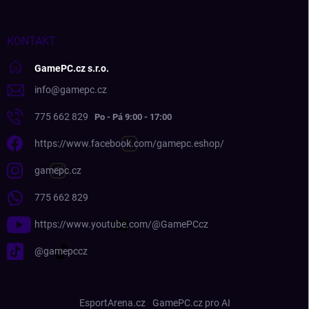
KONTAKT
GamePC.cz s.r.o.
info
@
gamepc.cz
775 662 829
https://www.facebook.com/gamepc.eshop/
gamepc.cz
775 662 829
https://www.youtube.com/@GamePCcz
@gamepccz
EsportArena.cz
GamePC.cz pro AI