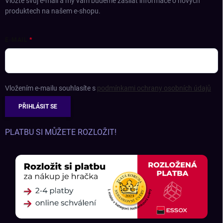
Vložte svůj e-mail a my vám budeme zasílat informace o nových
produktech na našem e-shopu.
E-MAIL
Vložením e-mailu souhlasíte s
podmínkami ochrany osobních údajů
PŘIHLÁSIT SE
PLATBU SI MŮŽETE ROZLOŽIT!