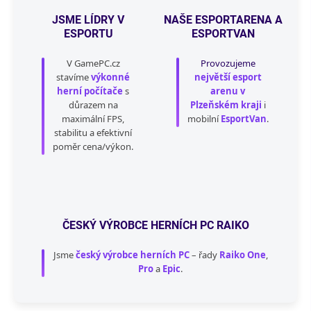
c
í
JSME LÍDRY V
NAŠE ESPORTARENA A
p
ESPORTU
ESPORTVAN
r
v
V GamePC.cz
Provozujeme
k
stavíme
výkonné
největší esport
y
herní počítače
s
arenu v
v
důrazem na
Plzeňském kraji
i
ý
maximální FPS,
p
mobilní
EsportVan
.
i
stabilitu a efektivní
s
poměr cena/výkon.
u
ČESKÝ VÝROBCE HERNÍCH PC RAIKO
Jsme
český výrobce herních PC
– řady
Raiko One
,
Pro
a
Epic
.