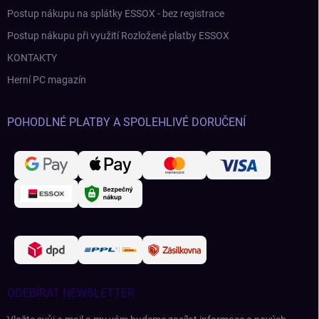
Postup nákupu na splátky ESSOX - bez registrace
Postup nákupu při využití Rozložené platby ESSOX
KONTAKTY
Herní PC magazín
POHODLNÉ PLATBY A SPOLEHLIVÉ DORUČENÍ
ODEBÍRAT NEWSLETTER