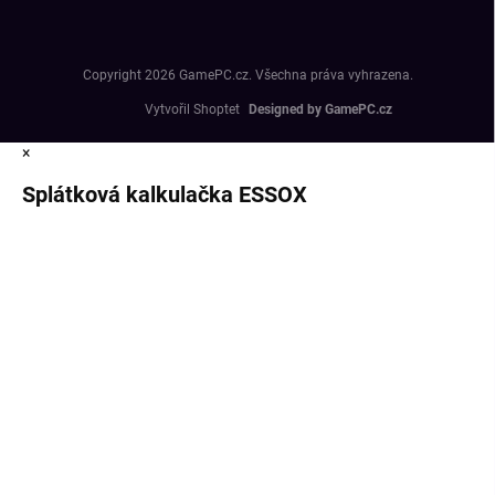
Copyright 2026
GamePC.cz
. Všechna práva vyhrazena.
Vytvořil Shoptet
×
Splátková kalkulačka ESSOX