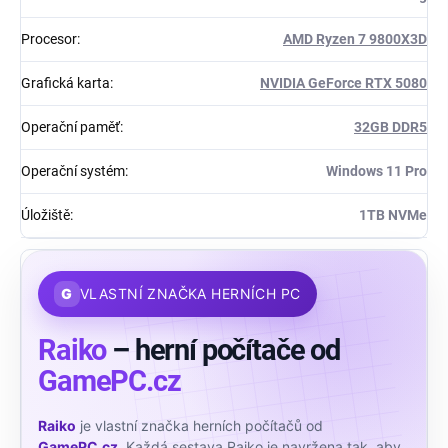
Procesor
:
AMD Ryzen 7 9800X3D
Grafická karta
:
NVIDIA GeForce RTX 5080
Operační paměť
:
32GB DDR5
Operační systém
:
Windows 11 Pro
Úložiště
:
1TB NVMe
G
VLASTNÍ ZNAČKA HERNÍCH PC
Raiko
– herní počítače od
GamePC.cz
Raiko
je vlastní značka herních počítačů od
GamePC.cz
. Každá sestava Raiko je navržena tak, aby