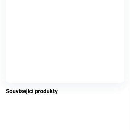
Logitech herní myš G502 LIGHTSPEED/ bezdrátová/ optická/ 11 tlačítek/ 16000dpi/ USB/ černá
✓
SKLADEM (2 KS)
3 471 Kč
COUGAR podložka pod myš BREAKER XL 900 x 400
✓
SKLADEM (2 KS)
371 Kč
Vybrané položky se přidají samostatně do košíku.
DO KOŠÍKU
Související produkty
AKCE