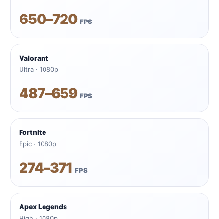
650–720
FPS
Valorant
Ultra · 1080p
487–659
FPS
Fortnite
Epic · 1080p
274–371
FPS
Apex Legends
High · 1080p