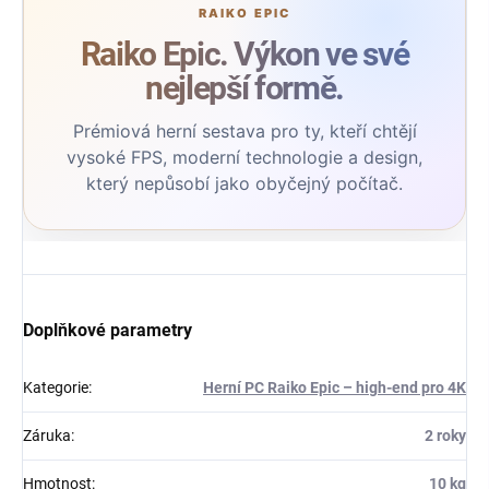
Raiko Epic. Výkon ve své
nejlepší formě.
Prémiová herní sestava pro ty, kteří chtějí
vysoké FPS, moderní technologie a design,
který nepůsobí jako obyčejný počítač.
Doplňkové parametry
Kategorie
:
Herní PC Raiko Epic – high-end pro 4K
Záruka
:
2 roky
Hmotnost
:
10 kg