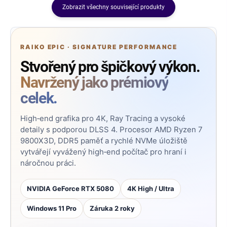
Zobrazit všechny související produkty
RAIKO EPIC · SIGNATURE PERFORMANCE
Stvořený pro špičkový výkon.
Navržený jako prémiový
celek.
High‑end grafika pro 4K, Ray Tracing a vysoké
detaily s podporou DLSS 4. Procesor AMD Ryzen 7
9800X3D, DDR5 paměť a rychlé NVMe úložiště
vytvářejí vyvážený high‑end počítač pro hraní i
náročnou práci.
NVIDIA GeForce RTX 5080
4K High / Ultra
Windows 11 Pro
Záruka 2 roky