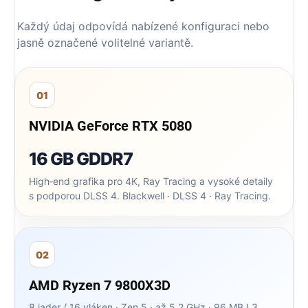
Každý údaj odpovídá nabízené konfiguraci nebo
jasně označené volitelné variantě.
01
NVIDIA GeForce RTX 5080
16 GB GDDR7
High‑end grafika pro 4K, Ray Tracing a vysoké detaily
s podporou DLSS 4. Blackwell · DLSS 4 · Ray Tracing.
02
AMD Ryzen 7 9800X3D
8 jader / 16 vláken · Zen 5 · až 5,2 GHz · 96 MB L3