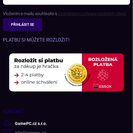
Vložením e-mailu souhlasíte s
podmínkami ochrany osobních údajů
PŘIHLÁSIT SE
PLATBU SI MŮŽETE ROZLOŽIT!
KONTAKT
GamePC.cz s.r.o.
info
@
gamepc.cz