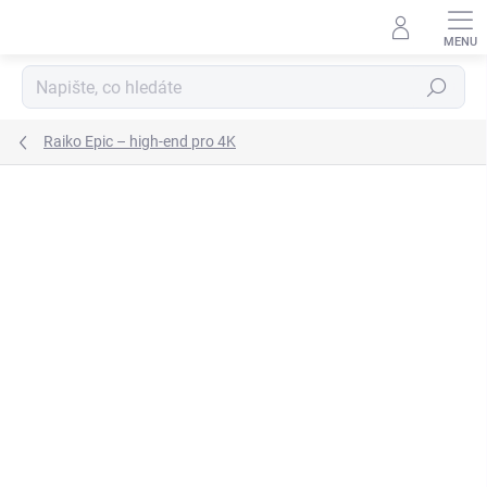
Přejít
na
obsah
Hledat
Raiko Epic – high-end pro 4K
ZNAČKA:
RAIKO
ZDARMA