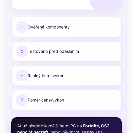
✓
Ověřené komponenty
⚙
Testováno před odesláním
⌖
Reálný herní výkon
↗
Poměr cena/výkon
Ať už hledáte levnější herní PC na
Fortnite, CS2
nebo Minecraft
, nebo výkonnou sestavu na