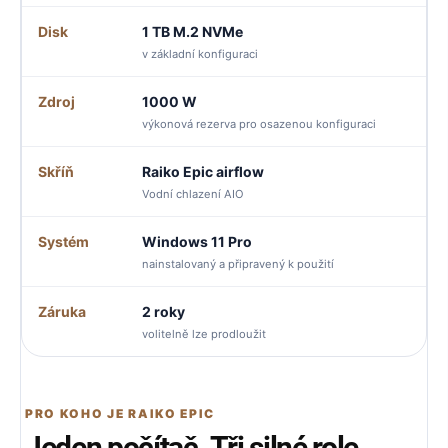
Disk
1 TB M.2 NVMe
v základní konfiguraci
Zdroj
1000 W
výkonová rezerva pro osazenou konfiguraci
Skříň
Raiko Epic airflow
Vodní chlazení AIO
Systém
Windows 11 Pro
nainstalovaný a připravený k použití
Záruka
2 roky
volitelně lze prodloužit
PRO KOHO JE RAIKO EPIC
Jeden počítač. Tři silné role.