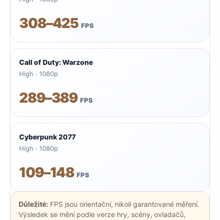
308–425
FPS
Call of Duty: Warzone
High · 1080p
289–389
FPS
Cyberpunk 2077
High · 1080p
109–148
FPS
Důležité:
FPS jsou orientační, nikoli garantované měření.
Výsledek se mění podle verze hry, scény, ovladačů,