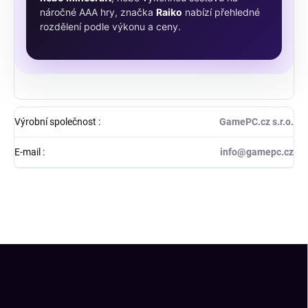
náročné AAA hry, značka
Raiko
nabízí přehledné
rozdělení podle výkonu a ceny.
Výrobní společnost
:
GamePC.cz s.r.o.
E-mail
:
info@gamepc.cz
Z
á
p
a