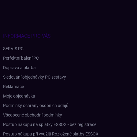
á
p
a
t
í
INFORMACE PRO VÁS
SERVIS PC
Perfektní balení PC
Doprava a platba
Sledování objednávky PC sestavy
Reklamace
Moje objednávka
Podmínky ochrany osobních údajů
Všeobecné obchodní podmínky
Postup nákupu na splátky ESSOX - bez registrace
Postup nákupu při využití Rozložené platby ESSOX