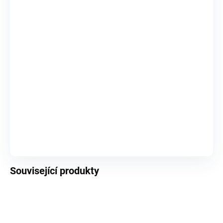
Logitech herní myš G502 LIGHTSPEED/ bezdrátová/ optická/ 11 tlačítek/ 16000dpi/ USB/ černá
✓
SKLADEM (2 KS)
3 471 Kč
COUGAR podložka pod myš BREAKER XL 900 x 400
✓
SKLADEM (2 KS)
371 Kč
Vybrané položky se přidají samostatně do košíku.
DO KOŠÍKU
Související produkty
AKCE