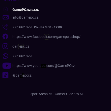
GamePC.cz s.r.o.
info
@
gamepc.cz
775 662 829
https://www.facebook.com/gamepc.eshop/
gamepc.cz
775 662 829
https://www.youtube.com/@GamePCcz
@gamepccz
EsportArena.cz
GamePC.cz pro AI