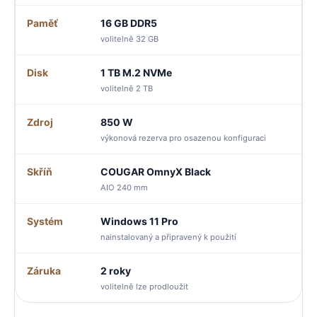
Paměť
16 GB DDR5
volitelně 32 GB
Disk
1 TB M.2 NVMe
volitelně 2 TB
Zdroj
850 W
výkonová rezerva pro osazenou konfiguraci
Skříň
COUGAR OmnyX Black
AIO 240 mm
Systém
Windows 11 Pro
nainstalovaný a připravený k použití
Záruka
2 roky
volitelně lze prodloužit