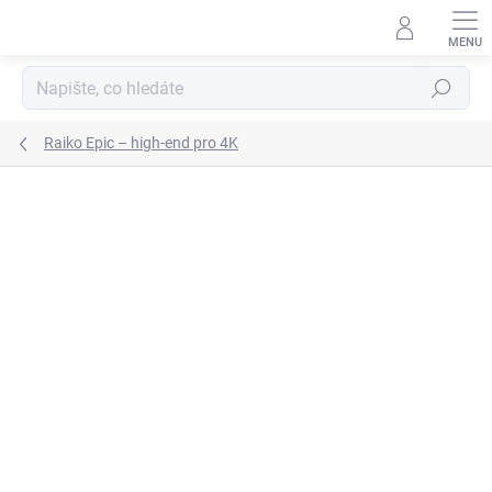
Přejít
na
obsah
Hledat
Raiko Epic – high-end pro 4K
ZNAČKA:
RAIKO
ZDARMA