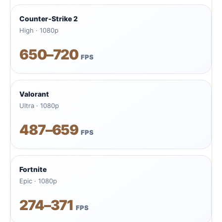
Counter‑Strike 2
High · 1080p
650–720
FPS
Valorant
Ultra · 1080p
487–659
FPS
Fortnite
Epic · 1080p
274–371
FPS