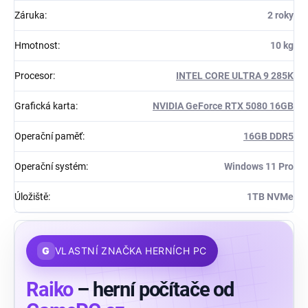
Záruka
:
2 roky
Hmotnost
:
10 kg
Procesor
:
INTEL CORE ULTRA 9 285K
Grafická karta
:
NVIDIA GeForce RTX 5080 16GB
Operační paměť
:
16GB DDR5
Operační systém
:
Windows 11 Pro
Úložiště
:
1TB NVMe
G
VLASTNÍ ZNAČKA HERNÍCH PC
Raiko
– herní počítače od