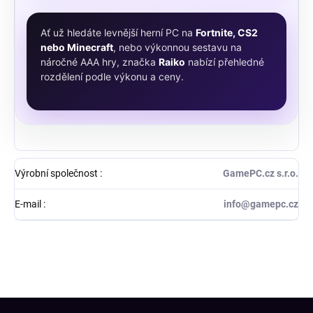
Ať už hledáte levnější herní PC na
Fortnite, CS2
nebo Minecraft
, nebo výkonnou sestavu na
náročné AAA hry, značka
Raiko
nabízí přehledné
rozdělení podle výkonu a ceny.
Výrobní společnost
:
GamePC.cz s.r.o.
E-mail
:
info@gamepc.cz
Z