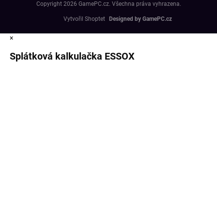
Copyright 2026
GamePC.cz
. Všechna práva vyhrazena.
Vytvořil Shoptet
×
Splátková kalkulačka ESSOX