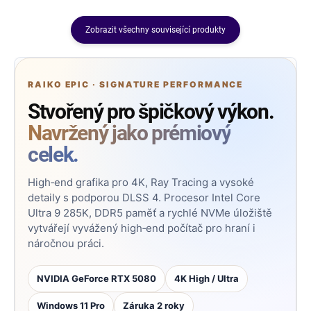
Zobrazit všechny související produkty
RAIKO EPIC · SIGNATURE PERFORMANCE
Stvořený pro špičkový výkon.
Navržený jako prémiový
celek.
High‑end grafika pro 4K, Ray Tracing a vysoké
detaily s podporou DLSS 4. Procesor Intel Core
Ultra 9 285K, DDR5 paměť a rychlé NVMe úložiště
vytvářejí vyvážený high‑end počítač pro hraní i
náročnou práci.
NVIDIA GeForce RTX 5080
4K High / Ultra
Windows 11 Pro
Záruka 2 roky