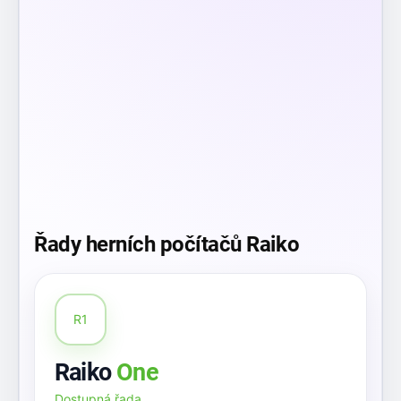
Řady herních počítačů Raiko
R1
Raiko
One
Dostupná řada