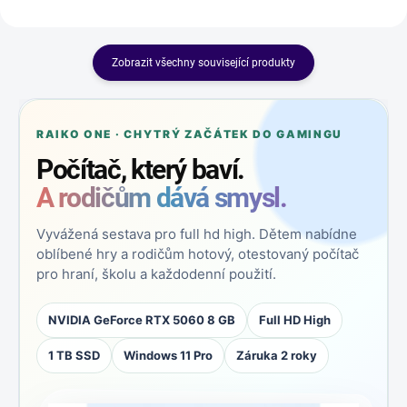
Zobrazit všechny související produkty
RAIKO ONE · CHYTRÝ ZAČÁTEK DO GAMINGU
Počítač, který baví.
A rodičům dává smysl.
Vyvážená sestava pro full hd high. Dětem nabídne
oblíbené hry a rodičům hotový, otestovaný počítač
pro hraní, školu a každodenní použití.
NVIDIA GeForce RTX 5060 8 GB
Full HD High
1 TB SSD
Windows 11 Pro
Záruka 2 roky