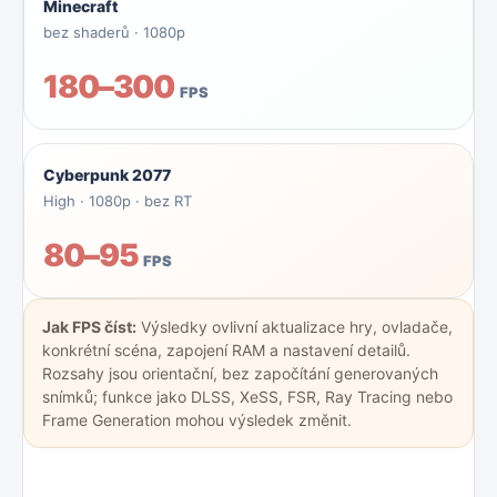
Minecraft
bez shaderů · 1080p
180–300
FPS
Cyberpunk 2077
High · 1080p · bez RT
80–95
FPS
Jak FPS číst:
Výsledky ovlivní aktualizace hry, ovladače,
konkrétní scéna, zapojení RAM a nastavení detailů.
Rozsahy jsou orientační, bez započítání generovaných
snímků; funkce jako DLSS, XeSS, FSR, Ray Tracing nebo
Frame Generation mohou výsledek změnit.