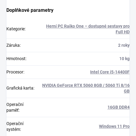
Doplňkové parametry
Herní PC Raiko One – dostupné sestavy pro
Kategorie
:
Full HD
Záruka
:
2 roky
Hmotnost
:
10 kg
Procesor
:
Intel Core i5-14400F
NVIDIA GeForce RTX 5060 8GB / 5060 Ti 8/16
Grafická karta
:
GB
Operační
16GB DDR4
paměť
:
Operační
Windows 11 Pro
systém
: