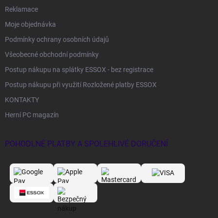
Reklamace
Moje objednávka
Podmínky ochrany osobních údajů
Všeobecné obchodní podmínky
Postup nákupu na splátky ESSOX - bez registrace
Postup nákupu při využití Rozložené platby ESSOX
KONTAKTY
Herní PC magazín
POHODLNÉ PLATBY A SPOLEHLIVÉ DORUČENÍ