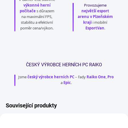
výkonné herní
Provozujeme
počítače
s důrazem
největší esport
na maximální FPS,
arenu v Plzeňském
stabilitu a efektivní
kraji
i mobilní
poměr cena/výkon.
EsportVan
.
ČESKÝ VÝROBCE HERNÍCH PC RAIKO
Jsme
český výrobce herních PC
– řady
Raiko One
,
Pro
a
Epic
.
Související produkty