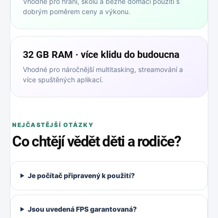
Vhodné pro hraní, školu a běžné domácí použití s
dobrým poměrem ceny a výkonu.
32 GB RAM · více klidu do budoucna
Vhodné pro náročnější multitasking, streamování a
více spuštěných aplikací.
NEJČASTĚJŠÍ OTÁZKY
Co chtějí vědět děti a rodiče?
Je počítač připravený k použití?
Jsou uvedená FPS garantovaná?