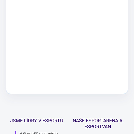
COUGAR herní židle HOTROD - černá
✓
SKLADEM (1 KS)
5 815 Kč
24" Samsung Odyssey G30D / VA, Full HD 1920 × 1080 (16:9), 180 Hz, matný displej, 1 ms
✓
SKLADEM
3 390 Kč
Vybrané položky se přidají samostatně do košíku.
DO KOŠÍKU
JSME LÍDRY V ESPORTU
NAŠE ESPORTARENA A
ESPORTVAN
V GamePC.cz stavíme