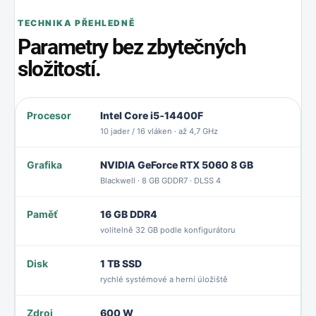
TECHNIKA PŘEHLEDNĚ
Parametry bez zbytečných
složitostí.
Procesor
Intel Core i5‑14400F
10 jader / 16 vláken · až 4,7 GHz
Grafika
NVIDIA GeForce RTX 5060 8 GB
Blackwell · 8 GB GDDR7 · DLSS 4
Paměť
16 GB DDR4
volitelně 32 GB podle konfigurátoru
Disk
1 TB SSD
rychlé systémové a herní úložiště
Zdroj
600 W