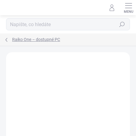
Přejít
na
obsah
Hledat
Raiko One – dostupné PC
ZNAČKA:
RAIKO
ZDARMA