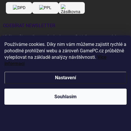
ODEBÍRAT NEWSLETTER
Vložte svůj e-mail a my vám budeme zasílat informace o nových
produktech na našem e-shopu.
Používáme cookies. Díky nim vám můžeme zajistit rychlé a
pohodlné prohlížení webu a zároveň GamePC.cz průběžně
vylepšovat na základě analýzy návštěvnosti.
Více
E-MAIL
informací
Nastavení
Vložením e-mailu souhlasíte s
podmínkami ochrany osobních údajů
Souhlasím
PŘIHLÁSIT SE
PLATBU SI MŮŽETE ROZLOŽIT!