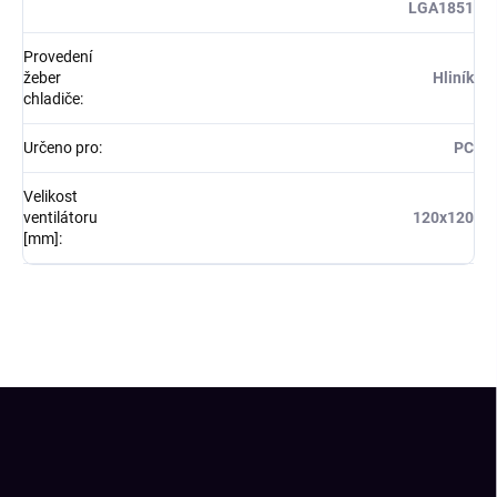
LGA1851
Provedení
žeber
Hliník
chladiče
:
Určeno pro
:
PC
Velikost
ventilátoru
120x120
[mm]
:
Z
á
p
a
t