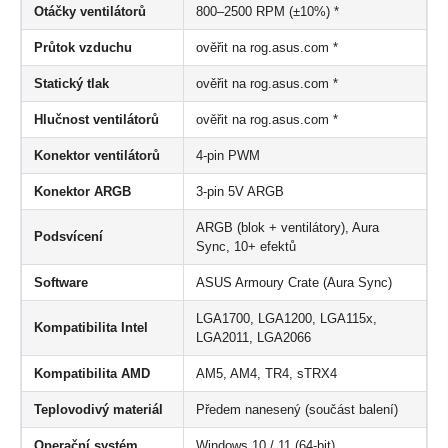
Otáčky ventilátorů
800–2500 RPM (±10%) *
Průtok vzduchu
ověřit na rog.asus.com *
Statický tlak
ověřit na rog.asus.com *
Hlučnost ventilátorů
ověřit na rog.asus.com *
Konektor ventilátorů
4-pin PWM
Konektor ARGB
3-pin 5V ARGB
ARGB (blok + ventilátory), Aura
Podsvícení
Sync, 10+ efektů
Software
ASUS Armoury Crate (Aura Sync)
LGA1700, LGA1200, LGA115x,
Kompatibilita Intel
LGA2011, LGA2066
Kompatibilita AMD
AM5, AM4, TR4, sTRX4
Teplovodivý materiál
Předem nanesený (součást balení)
Operační systém
Windows 10 / 11 (64-bit)