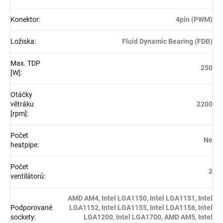
Konektor
:
4pin (PWM)
Ložiska
:
Fluid Dynamic Bearing (FDB)
Max. TDP
250
[W]
:
Otáčky
větráku
2200
[rpm]
:
Počet
Ne
heatpipe
:
Počet
2
ventilátorů
:
AMD AM4, Intel LGA1150, Intel LGA1151, Intel
Podporované
LGA1152, Intel LGA1155, Intel LGA1156, Intel
sockety
:
LGA1200, Intel LGA1700, AMD AM5, Intel