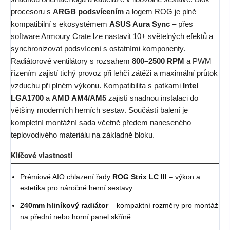
procesoru s
ARGB podsvícením
a logem ROG je plně
kompatibilní s ekosystémem
ASUS Aura Sync
– přes
software Armoury Crate lze nastavit 10+ světelných efektů a
synchronizovat podsvícení s ostatními komponenty.
Radiátorové ventilátory s rozsahem
800–2500 RPM
a PWM
řízením zajistí tichý provoz při lehčí zátěži a maximální průtok
vzduchu při plném výkonu. Kompatibilita s patkami
Intel
LGA1700
a
AMD AM4/AM5
zajistí snadnou instalaci do
většiny moderních herních sestav. Součástí balení je
kompletní montážní sada včetně předem naneseného
teplovodivého materiálu na základně bloku.
Klíčové vlastnosti
Prémiové AIO chlazení řady
ROG Strix LC III
– výkon a
estetika pro náročné herní sestavy
240mm hliníkový radiátor
– kompaktní rozměry pro montáž
na přední nebo horní panel skříně