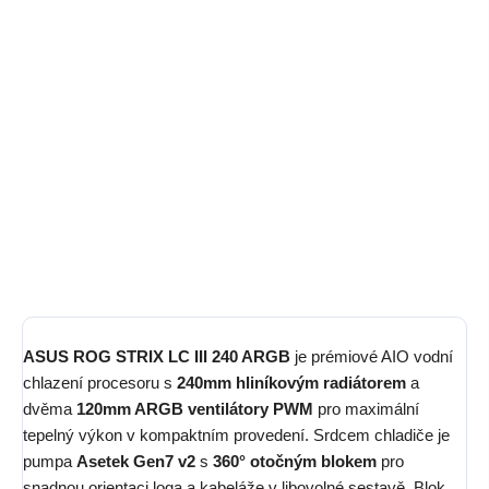
prémiové AIO chlazení řady ROG Strix s
240mm hliníkovým
radiátorem
, dvěma
120mm ARGB ventilátory PWM
a pumpou
Asetek Gen7 v2
s otočným blokem o 360°. Podpora
ASUS
Aura Sync
s 10+ světelnými efekty, kompatibilita s patkami
Intel
LGA1700
a
AMD AM4/AM5
a tichý provoz z něj dělají
spolehlivou a esteticky výraznou volbu pro výkonné herní
sestavy s RGB podsvícením.
Detailní informace
ZEPTAT SE
HLÍDAT
ASUS ROG STRIX LC III 240 ARGB
je prémiové AIO vodní
chlazení procesoru s
240mm hliníkovým radiátorem
a
dvěma
120mm ARGB ventilátory PWM
pro maximální
tepelný výkon v kompaktním provedení. Srdcem chladiče je
pumpa
Asetek Gen7 v2
s
360° otočným blokem
pro
snadnou orientaci loga a kabeláže v libovolné sestavě. Blok