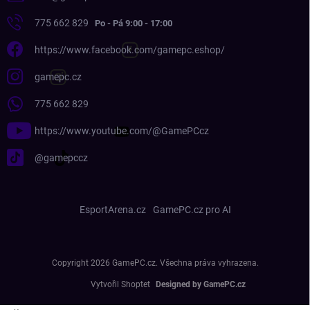
775 662 829
https://www.facebook.com/gamepc.eshop/
gamepc.cz
775 662 829
https://www.youtube.com/@GamePCcz
@gamepccz
EsportArena.cz
GamePC.cz pro AI
Copyright 2026
GamePC.cz
. Všechna práva vyhrazena.
Vytvořil Shoptet