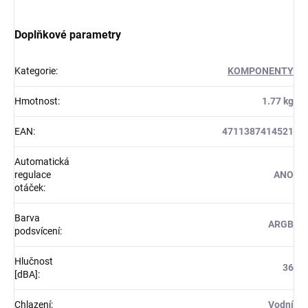
Doplňkové parametry
Kategorie
:
KOMPONENTY
Hmotnost
:
1.77 kg
EAN
:
4711387414521
Automatická
regulace
ANO
otáček
:
Barva
ARGB
podsvícení
:
Hlučnost
36
[dBA]
:
Chlazení
:
Vodní