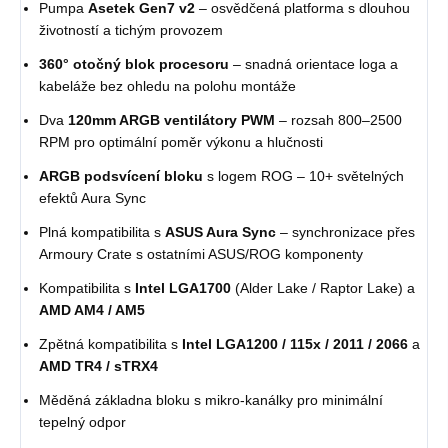
Pumpa
Asetek Gen7 v2
– osvědčená platforma s dlouhou
životností a tichým provozem
360° otočný blok procesoru
– snadná orientace loga a
kabeláže bez ohledu na polohu montáže
Dva
120mm ARGB ventilátory PWM
– rozsah 800–2500
RPM pro optimální poměr výkonu a hlučnosti
ARGB podsvícení bloku
s logem ROG – 10+ světelných
efektů Aura Sync
Plná kompatibilita s
ASUS Aura Sync
– synchronizace přes
Armoury Crate s ostatními ASUS/ROG komponenty
Kompatibilita s
Intel LGA1700
(Alder Lake / Raptor Lake) a
AMD AM4 / AM5
Zpětná kompatibilita s
Intel LGA1200 / 115x / 2011 / 2066
a
AMD TR4 / sTRX4
Měděná základna bloku s mikro-kanálky pro minimální
tepelný odpor