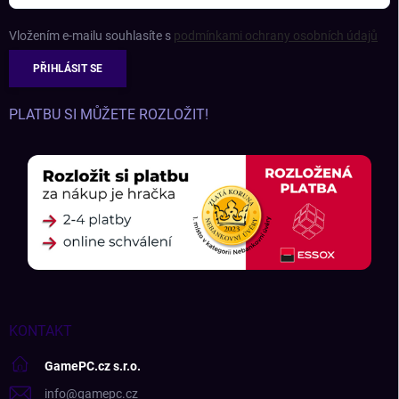
Vložením e-mailu souhlasíte s
podmínkami ochrany osobních údajů
PŘIHLÁSIT SE
PLATBU SI MŮŽETE ROZLOŽIT!
KONTAKT
GamePC.cz s.r.o.
info
@
gamepc.cz