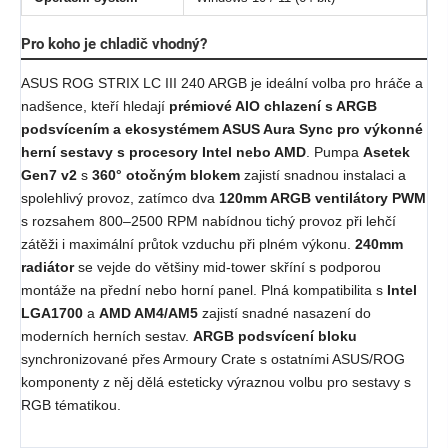
Pro koho je chladič vhodný?
ASUS ROG STRIX LC III 240 ARGB je ideální volba pro hráče a
nadšence, kteří hledají
prémiové AIO chlazení s ARGB
podsvícením a ekosystémem ASUS Aura Sync pro výkonné
herní sestavy s procesory Intel nebo AMD
. Pumpa
Asetek
Gen7 v2
s
360° otočným blokem
zajistí snadnou instalaci a
spolehlivý provoz, zatímco dva
120mm ARGB ventilátory PWM
s rozsahem 800–2500 RPM nabídnou tichý provoz při lehčí
zátěži i maximální průtok vzduchu při plném výkonu.
240mm
radiátor
se vejde do většiny mid-tower skříní s podporou
montáže na přední nebo horní panel. Plná kompatibilita s
Intel
LGA1700
a
AMD AM4/AM5
zajistí snadné nasazení do
moderních herních sestav.
ARGB podsvícení bloku
synchronizované přes Armoury Crate s ostatními ASUS/ROG
komponenty z něj dělá esteticky výraznou volbu pro sestavy s
RGB tématikou.