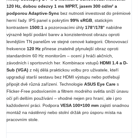
120 Hz, dobou odezvy 1 ms MPRT, jasem 300 cd/m² a
podporou Adaptive-Sync
bez nutnosti investovat do prémiové
herní řady. IPS panel s pokrytím
99% sRGB
, statickým
kontrastem
1500:1
a pozorovacími úhly
178°/178°
nabídne
výrazně lepší podání barev a konzistentnost obrazu oproti
levnějším TN panelům ve stejné cenové kategorii. Obnovovací
frekvence
120 Hz
přinese znatelně plynulejší obraz oproti
standardním 60 Hz monitorům – ocení ji hráči akčních,
závodních i sportovních her. Kombinace vstupů
HDMI 1.4 a D-
Sub (VGA)
z něj dělá praktickou volbu pro uživatele, kteří
upgradují starší sestavu bez HDMI výstupu nebo potřebují
připojit dvě různá zařízení. Technologie
ASUS Eye Care
s
Flicker-Free podsvícením a filtrem modrého světla sníží únavu
očí při delším používání – vhodné nejen pro hraní, ale i pro
každodenní práci. Podpora
VESA 100×100 mm
zajistí snadnou
montáž na nástěnný nebo stolní držák pro úsporu místa na
pracovním stole.