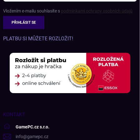
Vložením e-mailu souhlasíte s
podmínkami ochrany osobních údajů
PŘIHLÁSIT SE
PLATBU SI MŮŽETE ROZLOŽIT!
KONTAKT
GamePC.cz s.r.o.
info
@
gamepc.cz