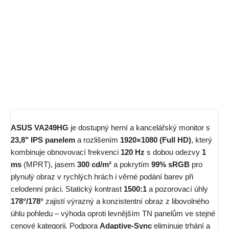
cena:
Monitor – IPS, Full HD 1920×1080 (16:9), 120 Hz, 1 ms (MPRT),
Adaptive-Sync, Flicker-Free, filtr modrého světla, 99% sRGB,
kontrast 1500:1, jas 300 cd/m², HDMI 1.4, D-Sub (VGA), černá
Detailní informace
ZEPTAT SE
HLÍDAT
ASUS VA249HG
je dostupný herní a kancelářský monitor s
23,8" IPS panelem
a rozlišením
1920×1080 (Full HD)
, který
kombinuje obnovovací frekvenci
120 Hz
s dobou odezvy
1
ms
(MPRT), jasem
300 cd/m²
a pokrytím
99% sRGB
pro
plynulý obraz v rychlých hrách i věrné podání barev při
celodenní práci. Statický kontrast
1500:1
a pozorovací úhly
178°/178°
zajistí výrazný a konzistentní obraz z libovolného
úhlu pohledu – výhoda oproti levnějším TN panelům ve stejné
cenové kategorii. Podpora
Adaptive-Sync
eliminuje trhání a