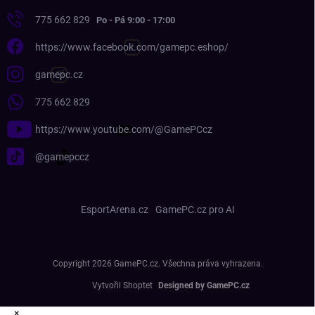
775 662 829
https://www.facebook.com/gamepc.eshop/
gamepc.cz
775 662 829
https://www.youtube.com/@GamePCcz
@gamepccz
EsportArena.cz
GamePC.cz pro AI
Copyright 2026
GamePC.cz
. Všechna práva vyhrazena.
Vytvořil Shoptet
×