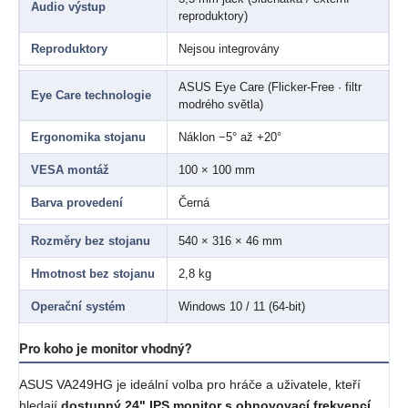
Audio výstup
reproduktory)
Reproduktory
Nejsou integrovány
ASUS Eye Care (Flicker-Free · filtr
Eye Care technologie
modrého světla)
Ergonomika stojanu
Náklon −5° až +20°
VESA montáž
100 × 100 mm
Barva provedení
Černá
Rozměry bez stojanu
540 × 316 × 46 mm
Hmotnost bez stojanu
2,8 kg
Operační systém
Windows 10 / 11 (64-bit)
Pro koho je monitor vhodný?
ASUS VA249HG je ideální volba pro hráče a uživatele, kteří
hledají
dostupný 24" IPS monitor s obnovovací frekvencí