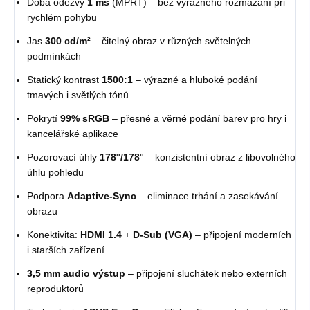
Doba odezvy
1 ms
(MPRT) – bez výrazného rozmazání při
rychlém pohybu
Jas
300 cd/m²
– čitelný obraz v různých světelných
podmínkách
Statický kontrast
1500:1
– výrazné a hluboké podání
tmavých i světlých tónů
Pokrytí
99% sRGB
– přesné a věrné podání barev pro hry i
kancelářské aplikace
Pozorovací úhly
178°/178°
– konzistentní obraz z libovolného
úhlu pohledu
Podpora
Adaptive-Sync
– eliminace trhání a zasekávání
obrazu
Konektivita:
HDMI 1.4
+
D-Sub (VGA)
– připojení moderních
i starších zařízení
3,5 mm audio výstup
– připojení sluchátek nebo externích
reproduktorů