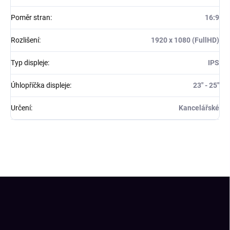
Poměr stran
:
16:9
Rozlišení
:
1920 x 1080 (FullHD)
Typ displeje
:
IPS
Úhlopříčka displeje
:
23" - 25"
Určení
:
Kancelářské
Z
á
p
a
t