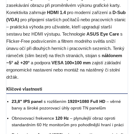
zasekávání obrazu při proměnlivém výkonu grafické karty.
Konektivita zahrnuje
HDMI 1.4
pro moderní zařízení a
D-Sub
(VGA)
pro připojení starších počítačů nebo pracovních stanic
– praktická výhoda pro uživatele, kteří upgradují starší
sestavu bez HDMI výstupu. Technologie
ASUS Eye Care
s
Flicker-Free podsvícením a filtrem modrého světla sníží
únavu očí při dlouhých herních i pracovních sezeních. Tenký
rámeček (slim bezel) na třech stranách, stojan s
náklonem
−5° až +20°
a podpora
VESA 100×100 mm
zajistí základní
ergonomické nastavení nebo montáž na nástěnný či stolní
držák.
Klíčové vlastnosti
23,8" IPS panel
s rozlišením
1920×1080 Full HD
– věrné
barvy a široké pozorovací úhly oproti TN panelům
Obnovovací frekvence
120 Hz
– plynulejší obraz oproti
standardním 60 Hz monitorům pro pohodlnější hraní i práci