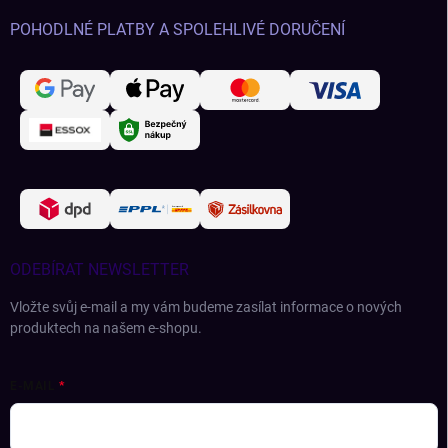
POHODLNÉ PLATBY A SPOLEHLIVÉ DORUČENÍ
ODEBÍRAT NEWSLETTER
Vložte svůj e-mail a my vám budeme zasílat informace o nových
produktech na našem e-shopu.
E-MAIL