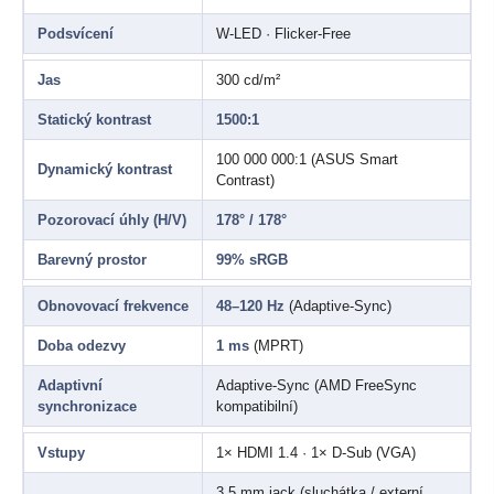
Podsvícení
W-LED · Flicker-Free
Jas
300 cd/m²
Statický kontrast
1500:1
100 000 000:1 (ASUS Smart
Dynamický kontrast
Contrast)
Pozorovací úhly (H/V)
178° / 178°
Barevný prostor
99% sRGB
Obnovovací frekvence
48–120 Hz
(Adaptive-Sync)
Doba odezvy
1 ms
(MPRT)
Adaptivní
Adaptive-Sync (AMD FreeSync
synchronizace
kompatibilní)
Vstupy
1× HDMI 1.4 · 1× D-Sub (VGA)
3,5 mm jack (sluchátka / externí