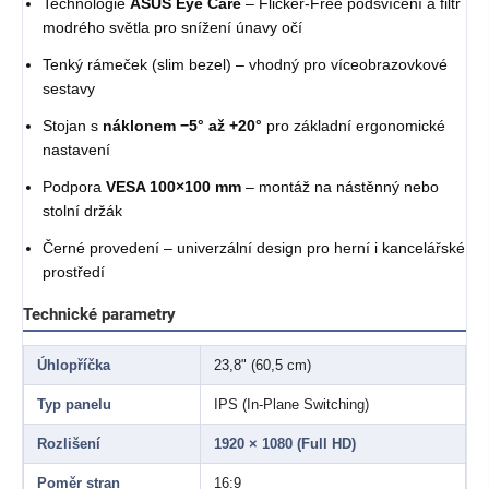
Technologie
ASUS Eye Care
– Flicker-Free podsvícení a filtr
modrého světla pro snížení únavy očí
Tenký rámeček (slim bezel) – vhodný pro víceobrazovkové
sestavy
Stojan s
náklonem −5° až +20°
pro základní ergonomické
nastavení
Podpora
VESA 100×100 mm
– montáž na nástěnný nebo
stolní držák
Černé provedení – univerzální design pro herní i kancelářské
prostředí
Technické parametry
Úhlopříčka
23,8" (60,5 cm)
Typ panelu
IPS (In-Plane Switching)
Rozlišení
1920 × 1080 (Full HD)
Poměr stran
16:9