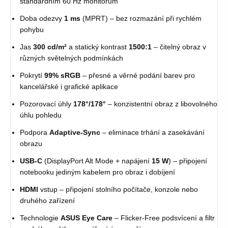
standardním 60 Hz monitorům
Doba odezvy
1 ms
(MPRT) – bez rozmazání při rychlém
pohybu
Jas
300 cd/m²
a statický kontrast
1500:1
– čitelný obraz v
různých světelných podmínkách
Pokrytí
99% sRGB
– přesné a věrné podání barev pro
kancelářské i grafické aplikace
Pozorovací úhly
178°/178°
– konzistentní obraz z libovolného
úhlu pohledu
Podpora
Adaptive-Sync
– eliminace trhání a zasekávání
obrazu
USB-C
(DisplayPort Alt Mode + napájení
15 W
) – připojení
notebooku jediným kabelem pro obraz i dobíjení
HDMI
vstup – připojení stolního počítače, konzole nebo
druhého zařízení
Technologie
ASUS Eye Care
– Flicker-Free podsvícení a filtr