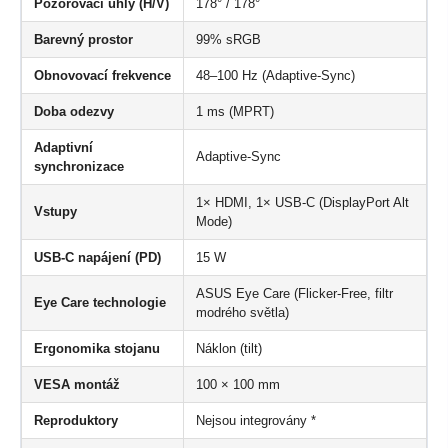
Pozorovací úhly (H/V)
178° / 178°
Barevný prostor
99% sRGB
Obnovovací frekvence
48–100 Hz (Adaptive-Sync)
Doba odezvy
1 ms (MPRT)
Adaptivní
Adaptive-Sync
synchronizace
1× HDMI, 1× USB-C (DisplayPort Alt
Vstupy
Mode)
USB-C napájení (PD)
15 W
ASUS Eye Care (Flicker-Free, filtr
Eye Care technologie
modrého světla)
Ergonomika stojanu
Náklon (tilt)
VESA montáž
100 × 100 mm
Reproduktory
Nejsou integrovány *