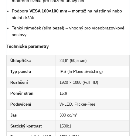
modrého světla pro snížení únavy očí
Podpora
VESA 100×100 mm
– montáž na nástěnný nebo
stolní držák
Tenký rámeček (slim bezel) – vhodný pro víceobrazovkové
sestavy
Technické parametry
Úhlopříčka
23,8" (60,5 cm)
Typ panelu
IPS (In-Plane Switching)
Rozlišení
1920 × 1080 (Full HD)
Poměr stran
16:9
Podsvícení
W-LED, Flicker-Free
Jas
300 cd/m²
Statický kontrast
1500:1