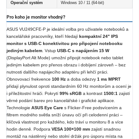
Operační systém
Windows 10 / 11 (64-bit)
Pro koho je monitor vhodný?
ASUS VU249CFE-P je ideální volba pro uživatele notebooků a
kancelářské pracovníky, kteří hledají
kompaktní 24" IPS
monitor s USB-C konektivitou pro připojení notebooku
jediným kabelem
. Vstup
USB-C s napájením 15 W
(DisplayPort Alt Mode) umožní připojit notebook nebo tablet
jediným kabelem pro přenos obrazu i dobíjení zároveň – bez
nutnosti dalšího napájecího adaptéru při lehčí práci.
Obnovovací frekvence
100 Hz
a doba odezvy
1 ms MPRT
přidají plynulost oproti standardním 60 Hz monitorům a ocení je
i příležitostní hráči. Pokrytí
99% sRGB
a kontrast
1500:1
zajistí
věrné podání barev pro kancelářské i grafické aplikace.
Technologie
ASUS Eye Care
s Flicker-Free podsvícením a
filtrem modrého světla sníží únavu očí při celodenní práci –
klíčová vlastnost pro každého, kdo tráví u monitoru 8 a více
hodin denně. Podpora
VESA 100×100 mm
zajistí snadnou
montáž na nástěnný nebo stolní držák pro úsporu místa na