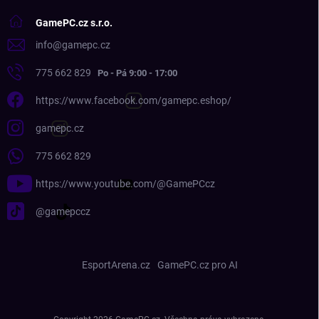
GamePC.cz s.r.o.
info
@
gamepc.cz
775 662 829
https://www.facebook.com/gamepc.eshop/
gamepc.cz
775 662 829
https://www.youtube.com/@GamePCcz
@gamepccz
EsportArena.cz
GamePC.cz pro AI