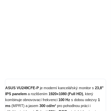
cena:
Kancelářský monitor
ASUS VU249CFE-P
nabízí
23,8" IPS
panel
s rozlišením
1920×1080 (Full HD)
, obnovovací frekvencí
100 Hz
, dobou odezvy
1 ms
(MPRT) a jasem
300 cd/m²
.
Konektivita
HDMI
a
USB-C s přenosem videa a napájením 15
W
umožní připojení notebooku jediným kabelem, zatímco
podpora
Adaptive-Sync
, pokrytí
99% sRGB
a technologie
ASUS Eye Care
s Flicker-Free podsvícením a filtrem modrého
světla zajistí pohodlnou práci i příležitostné hraní.
Detailní informace
ZEPTAT SE
HLÍDAT
ASUS VU249CFE-P
je moderní kancelářský monitor s
23,8"
IPS panelem
a rozlišením
1920×1080 (Full HD)
, který
kombinuje obnovovací frekvenci
100 Hz
s dobou odezvy
1
ms
(MPRT) a jasem
300 cd/m²
pro pohodlnou práci i