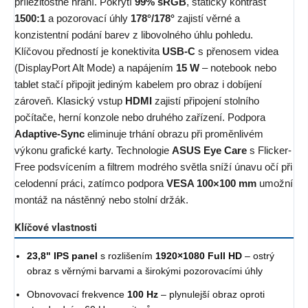
příležitostné hraní. Pokrytí
99% sRGB
, statický kontrast
1500:1
a pozorovací úhly
178°/178°
zajistí věrné a
konzistentní podání barev z libovolného úhlu pohledu.
Klíčovou předností je konektivita
USB-C
s přenosem videa
(DisplayPort Alt Mode) a napájením
15 W
– notebook nebo
tablet stačí připojit jediným kabelem pro obraz i dobíjení
zároveň. Klasický vstup
HDMI
zajistí připojení stolního
počítače, herní konzole nebo druhého zařízení. Podpora
Adaptive-Sync
eliminuje trhání obrazu při proměnlivém
výkonu grafické karty. Technologie
ASUS Eye Care
s Flicker-
Free podsvícením a filtrem modrého světla sníží únavu očí při
celodenní práci, zatímco podpora
VESA 100×100 mm
umožní
montáž na nástěnný nebo stolní držák.
Klíčové vlastnosti
23,8" IPS panel
s rozlišením
1920×1080 Full HD
– ostrý
obraz s věrnými barvami a širokými pozorovacími úhly
Obnovovací frekvence
100 Hz
– plynulejší obraz oproti