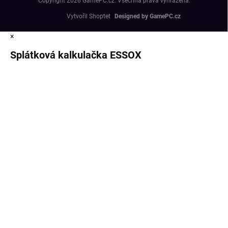
Copyright 2026
GamePC.cz
. Všechna práva vyhrazena.
Vytvořil Shoptet
×
Splátková kalkulačka ESSOX