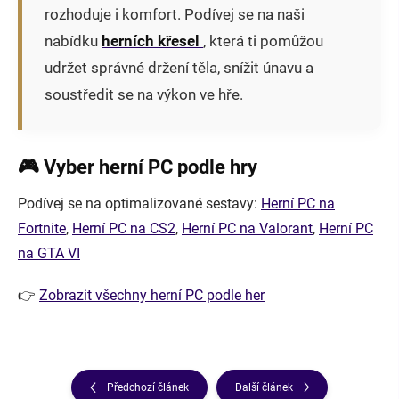
rozhoduje i komfort. Podívej se na naši
nabídku
herních křesel
, která ti pomůžou
udržet správné držení těla, snížit únavu a
soustředit se na výkon ve hře.
🎮 Vyber herní PC podle hry
Podívej se na optimalizované sestavy:
Herní PC na
Fortnite
,
Herní PC na CS2
,
Herní PC na Valorant
,
Herní PC
na GTA VI
👉
Zobrazit všechny herní PC podle her
Předchozí článek
Další článek