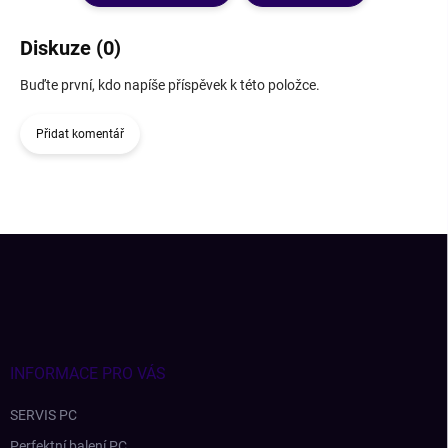
Diskuze (0)
Buďte první, kdo napíše příspěvek k této položce.
Přidat komentář
Z
á
p
a
t
í
INFORMACE PRO VÁS
SERVIS PC
Perfektní balení PC