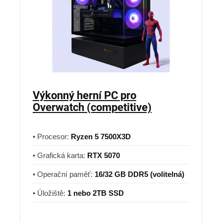
Výkonný herní PC pro
Overwatch (competitive)
• Procesor:
Ryzen 5 7500X3D
• Grafická karta:
RTX 5070
• Operační paměť:
16/32 GB DDR5 (volitelná)
• Úložiště:
1 nebo 2TB SSD