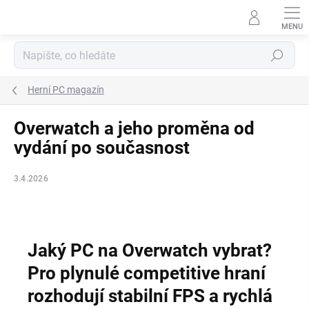
Přejít
na
obsah
Hledat
Herní PC magazín
Overwatch a jeho proměna od
vydání po současnost
3.4.2026
Jaký PC na Overwatch vybrat?
Pro plynulé competitive hraní
rozhodují stabilní FPS a rychlá