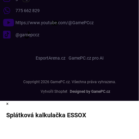
775 662 829
https://www.youtube.com/@GamePCcz
@gamepccz
EsportArena.cz
GamePC.cz pro AI
Copyright 2026
GamePC.cz
. Všechna práva vyhrazena.
Vytvořil Shoptet
×
Splátková kalkulačka ESSOX