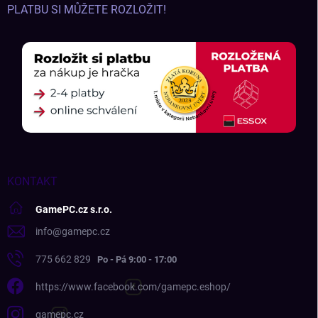
PLATBU SI MŮŽETE ROZLOŽIT!
KONTAKT
GamePC.cz s.r.o.
info
@
gamepc.cz
775 662 829
https://www.facebook.com/gamepc.eshop/
gamepc.cz