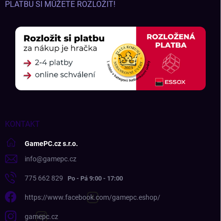
PLATBU SI MŮŽETE ROZLOŽIT!
KONTAKT
GamePC.cz s.r.o.
info
@
gamepc.cz
775 662 829
https://www.facebook.com/gamepc.eshop/
gamepc.cz