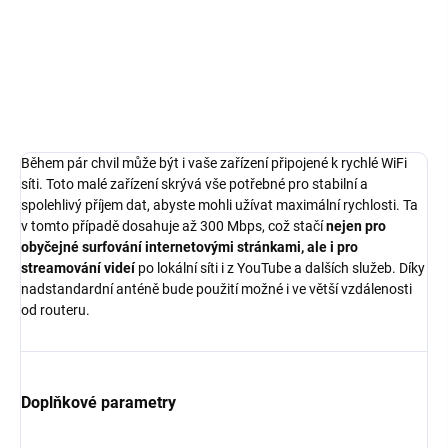
odnímatelná anténa
Detailní informace
ZEPTAT SE
HLÍDAT
Během pár chvil může být i vaše zařízení připojené k rychlé WiFi
síti. Toto malé zařízení skrývá vše potřebné pro stabilní a
spolehlivý příjem dat, abyste mohli užívat maximální rychlosti. Ta
v tomto případě dosahuje až 300 Mbps, což stačí
nejen pro
obyčejné surfování internetovými stránkami, ale i pro
streamování videí
po lokální síti i z YouTube a dalších služeb. Díky
nadstandardní anténě bude použití možné i ve větší vzdálenosti
od routeru.
Doplňkové parametry