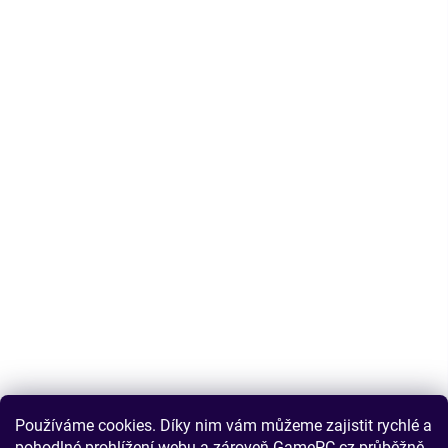
Používáme cookies. Díky nim vám můžeme zajistit rychlé a
pohodlné prohlížení webu a zároveň GamePC.cz průběžně