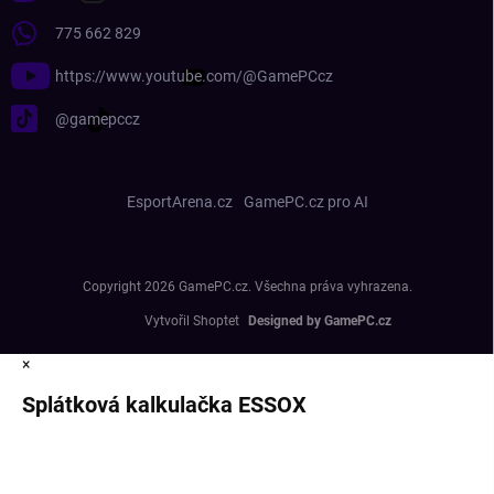
775 662 829
https://www.youtube.com/@GamePCcz
@gamepccz
EsportArena.cz
GamePC.cz pro AI
Copyright 2026
GamePC.cz
. Všechna práva vyhrazena.
Vytvořil Shoptet
×
Splátková kalkulačka ESSOX