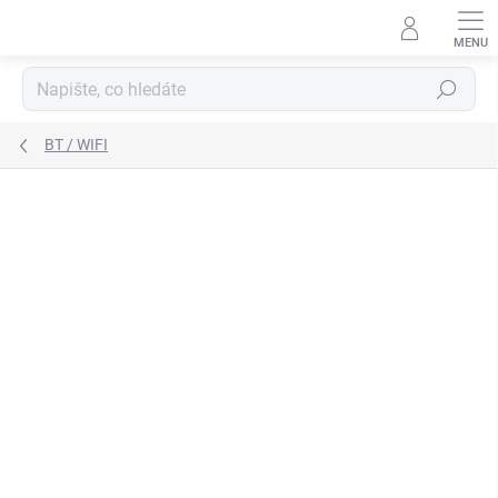
Přejít
na
obsah
Hledat
BT / WIFI