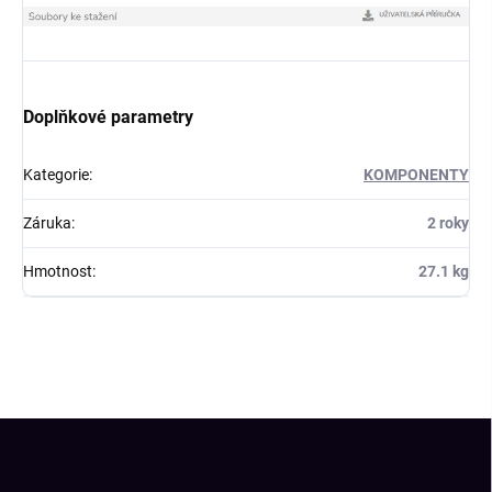
Doplňkové parametry
Kategorie
:
KOMPONENTY
Záruka
:
2 roky
Hmotnost
:
27.1 kg
Z
á
p