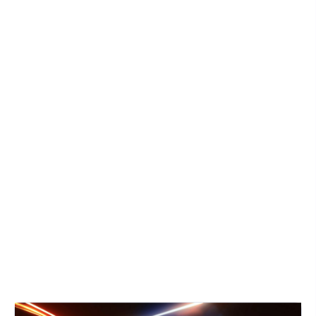
−
+
DO KOŠÍKU
•
Vícezónové opěradlo poskytuje optimální oporu
•
Design obepínající tělo vás ponoří do pohodlí
•
Skořepina PAFRP zůstává pevná a flexibilní
•
Ergonomický hlavový a bederní polštář
•
Vybaveno kolečky s tlumením hluku
•
Čalouněno prémiovou koženkou Hyper-Dura
• 3D nastavitelná loketní opěrka
Varianty:
černá
|
Royal - černá/zlatá
Detailní informace
ZEPTAT SE
HLÍDAT