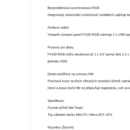
Bezproblémová synchronizace RGB
Integrovaný univerzální rozbočovač ventilátorů zajišťuje 
Periferní vidění
Vstupně-výstupní panel FV150 RGB zahrnuje 2 x USB typu
Prostory pro disky
FV150 RGB může obsahovat až 1 x 3,5" pevný disk a 2 x 2
jednotky HDD.
Detail zaměřený na ochranu HW
Prachové kryty na třech větraných stranách účinně zabraň
Horní a pravý boční filtr se připevňují magneticky, což usn
Specifikace:
Formát skříně Mid Tower
Typ základní desky Mini ITX / Micro ATX / ATX
Rozměry (ŠxVxH)