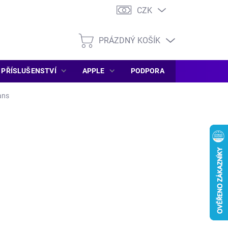
CZK
PRÁZDNÝ KOŠÍK
NÁKUPNÍ
KOŠÍK
PŘÍSLUŠENSTVÍ
APPLE
PODPORA
SERVIS PC
ans
DEM