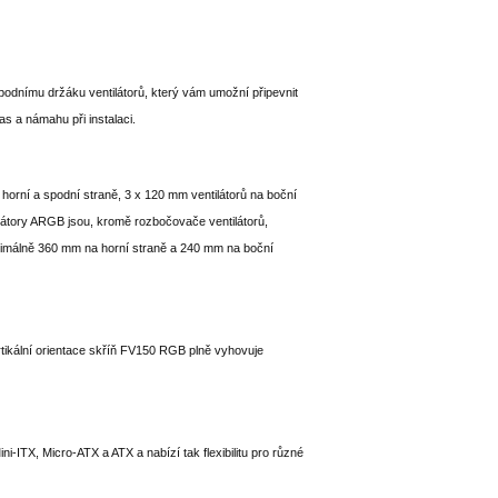
podnímu držáku ventilátorů, který vám umožní připevnit
as a námahu při instalaci.
rní a spodní straně, 3 x 120 mm ventilátorů na boční
ilátory ARGB jsou, kromě rozbočovače ventilátorů,
ximálně 360 mm na horní straně a 240 mm na boční
ikální orientace skříň FV150 RGB plně vyhovuje
-ITX, Micro-ATX a ATX a nabízí tak flexibilitu pro různé