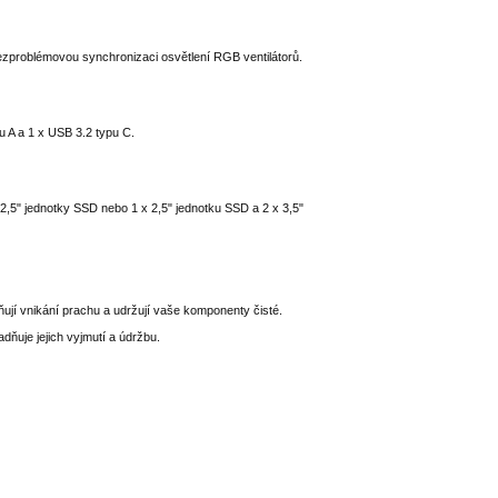
bezproblémovou synchronizaci osvětlení RGB ventilátorů.
 A a 1 x USB 3.2 typu C.
,5" jednotky SSD nebo 1 x 2,5" jednotku SSD a 2 x 3,5"
ují vnikání prachu a udržují vaše komponenty čisté.
adňuje jejich vyjmutí a údržbu.