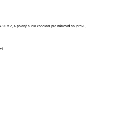
3.0 x 2, 4-pólový audio konektor pro náhlavní soupravu,
ky)