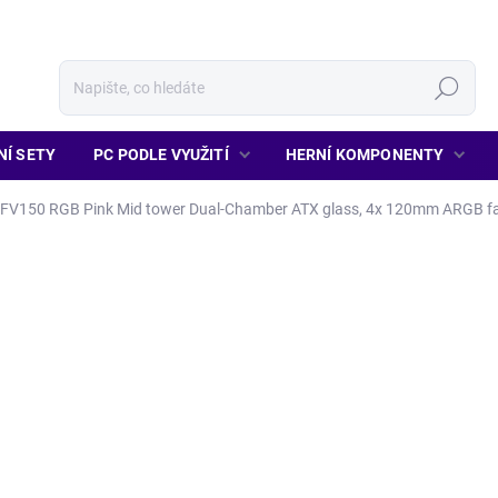
Hledat
NÍ SETY
PC PODLE VYUŽITÍ
HERNÍ KOMPONENTY
FV150 RGB Pink Mid tower Dual-Chamber ATX glass, 4x 120mm ARGB f
2 174 Kč
1 797 Kč bez DPH
Měrná
MOMENTÁLNĚ NENÍ SKLA
cena:
Detailní informace