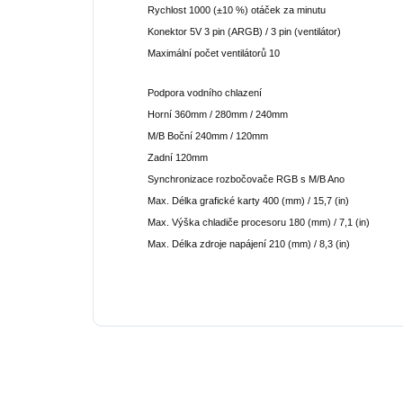
Rychlost 1000 (±10 %) otáček za minutu
Konektor 5V 3 pin (ARGB) / 3 pin (ventilátor)
Maximální počet ventilátorů 10
Podpora vodního chlazení
Horní 360mm / 280mm / 240mm
M/B Boční 240mm / 120mm
Zadní 120mm
Synchronizace rozbočovače RGB s M/B Ano
Max. Délka grafické karty 400 (mm) / 15,7 (in)
Max. Výška chladiče procesoru 180 (mm) / 7,1 (in)
Max. Délka zdroje napájení 210 (mm) / 8,3 (in)