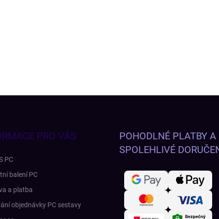
ORMACE PRO VÁS
POHODLNÉ PLATBY A
SPOLEHLIVÉ DORUČEN
S PC
tní balení PC
a a platba
ání objednávky PC sestavy