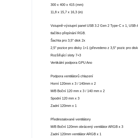
300 x 400 x 415 (mm)
11,8 x 15,7 x 16,3 (in)
Vstupně-výstupní panel USB 3.2 Gen 2 Type-C x 1, USB-A 
tlačítko přepínání RGB.
Šachta pro 3,5" disk 2x
2,5" pozice pro disky 1+1 (převedeno z 3,5" pozic pro dis
Rozšiřující sloty 7+3
Vertikální podpora GPU Ano
Podpora ventilátorů chlazení
Horní 120mm x 3 / 140mm x 2
M/B Boční 120 mm x 3 / 140 mm x 2
Spodní 120 mm x 3
Zadní 120mm x 1
Předinstalované ventilátory
M/B Boční 120mm obrácený ventilátor ARGB x 3
Zadní 120mm ventilátor ARGB x 1