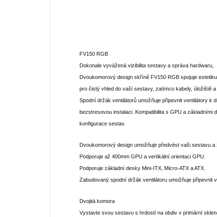
FV150 RGB
Dokonale vyvážená vizibilita sestavy a správa hardwaru,
Dvoukomorový design skříně FV150 RGB spojuje estetiku s
pro čistý vhled do vaší sestavy, zatímco kabely, úložiště 
Spodní držák ventilátorů umožňuje připevnit ventilátory k 
bezstresovou instalaci. Kompatibilita s GPU a základními 
konfigurace sestav.
Dvoukomorový design umožňuje předvést vaši sestavu a zá
Podporuje až 400mm GPU a vertikální orientaci GPU.
Podporuje základní desky Mini-ITX, Micro-ATX a ATX.
Zabudovaný spodní držák ventilátoru umožňuje připevnit ven
Dvojitá komora
Vystavte svou sestavu s hrdostí na obdiv v primární skl