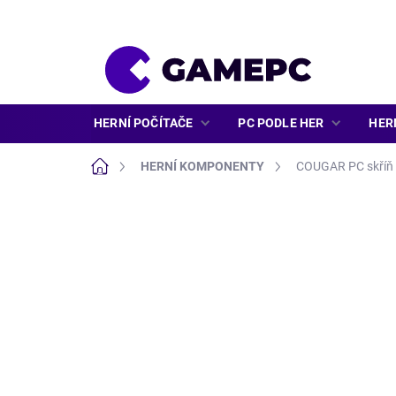
Přejít
na
obsah
HERNÍ POČÍTAČE
PC PODLE HER
HER
Domů
HERNÍ KOMPONENTY
COUGAR PC skříň 
ZNAČKA:
COUGAR GAMING