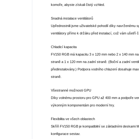
komoře, abyste získali čistý vzhled.
Snadná instalace ventilátorů
Upřednostnili jsme uživatelské pohodlí díky navrženému s
ventilátory přímo k držáku před instalací, což vám ušetří č
Chladicí kapacita
FV150 RGB má kapacitu 3 x 120 mm nebo 2 x 140 mm na ho
straně a 1 x 120 mm na zadní straně. (Boční a zadní vent
předinstalovány.) Podpora vodního chlazení dosahuje ma
straně.
Všestranné možnosti GPU
Díky volnému prostoru pro GPU až 400 mm a podpoře vert
výkonným komponentám pro moderní hry.
Flexibilita ve všech oblastech
Skříň FV150 RGB je kompatibilní se základními deskami Mini
konfigurace sestav.