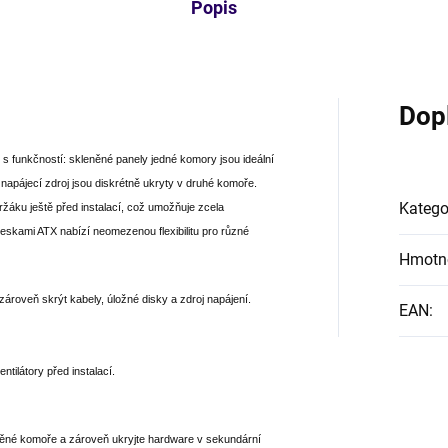
Popis
Dop
 funkčností: skleněné panely jedné komory jsou ideální
a napájecí zdroj jsou diskrétně ukryty v druhé komoře.
Katego
držáku ještě před instalací, což umožňuje zcela
deskami ATX nabízí neomezenou flexibilitu pro různé
Hmotn
roveň skrýt kabely, úložné disky a zdroj napájení.
EAN
:
tilátory před instalací.
eněné komoře a zároveň ukryjte hardware v sekundární