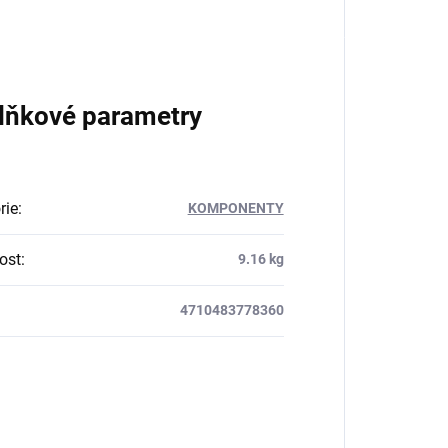
lňkové parametry
rie
:
KOMPONENTY
ost
:
9.16 kg
4710483778360