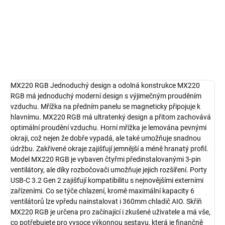
Měrná
MOMENTÁLNĚ NENÍ SKLADEM
cena:
Detailní informace
ZEPTAT SE
HLÍDAT
MX220 RGB Jednoduchý design a odolná konstrukce MX220
RGB má jednoduchý moderní design s výjimečným prouděním
vzduchu. Mřížka na předním panelu se magneticky připojuje k
hlavnímu. MX220 RGB má ultratenký design a přitom zachovává
optimální proudění vzduchu. Horní mřížka je lemována pevnými
okraji, což nejen že dobře vypadá, ale také umožňuje snadnou
údržbu. Zakřivené okraje zajišťují jemnější a méně hranatý profil.
Model MX220 RGB je vybaven čtyřmi předinstalovanými 3-pin
ventilátory, ale díky rozbočovači umožňuje jejich rozšíření. Porty
USB-C 3.2 Gen 2 zajišťují kompatibilitu s nejnovějšími externími
zařízeními. Co se týče chlazení, kromě maximální kapacity 6
ventilátorů lze vpředu nainstalovat i 360mm chladič AIO. Skříň
MX220 RGB je určena pro začínající i zkušené uživatele a má vše,
co potřebujete pro vysoce výkonnou sestavu, která je finančně