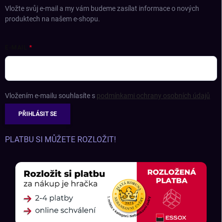
Vložte svůj e-mail a my vám budeme zasílat informace o nových
produktech na našem e-shopu.
E-MAIL
Vložením e-mailu souhlasíte s
podmínkami ochrany osobních údajů
PŘIHLÁSIT SE
PLATBU SI MŮŽETE ROZLOŽIT!