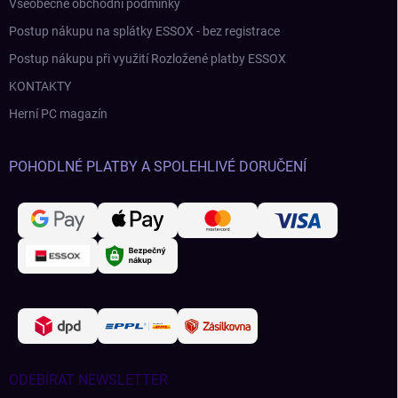
Všeobecné obchodní podmínky
Postup nákupu na splátky ESSOX - bez registrace
Postup nákupu při využití Rozložené platby ESSOX
KONTAKTY
Herní PC magazín
POHODLNÉ PLATBY A SPOLEHLIVÉ DORUČENÍ
ODEBÍRAT NEWSLETTER