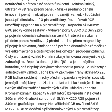
nenáročná a přitom plně nabitá funkcemi. - Minimalistický,
ultratenký větraný přední panel. - Mřížka předního panelu
lemovaná pevnými okraji pro rafinovanější vzhled. - Součástní
jsou 4 předinstalované 3-pin ventilátory. Rozbočovač RGB
umožňuje upgrade na 4-pin ventilátory. - Kapacita až 340mm
GPU pro výkonné sestavy. - Vybaven porty USB-C 3.2 Gen 2 pro
připojení moderních externích zařízení. Ultratenká mřížka na
předním panelu Ventilovaný přední panel se přímo magneticky
připojuje k hlavnímu, čímž odpadá potřeba distančního rámečku a
výsledkem je tenčí a čistší vzhled bez omezení proudění vzduchu.
Čistý a uhlazený vzhled Horní mřížka je lemována pevnými okraji:
zabraňují roztřepení a dosahují těsnějšího a jednotnějšího
kontaktu, což zlepšuje dotykové vlastnosti a poskytuje uhlazený a
sofistikovaný vzhled. Ladné křivky Zakřivené hrany skříně MX220
RGB ladí se zaoblenými rohy předního panelu a vytvářejí souvislý,
jemnější profil, který nabízí alternativní estetiku k ostrým liniím a
tvrdým úhlům tradičně navržených skříní. Chladicí kapacita
Kromě maximální kapacity 6 ventilátorů lze vpředu instalovat i
360mm AIO. Grafické schopnosti Skříň MX220 RGB pojme až
340mm grafické procesory. Neuvěřitelné RGB osvětlení Skříň
MX220 RGB se dodává s předinstalovanými 4-pin ventilátory.