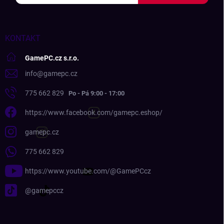
KONTAKT
GamePC.cz s.r.o.
info
@
gamepc.cz
775 662 829
https://www.facebook.com/gamepc.eshop/
gamepc.cz
775 662 829
https://www.youtube.com/@GamePCcz
@gamepccz