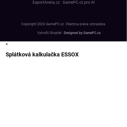
EsportArena.cz
GamePC.cz pro AI
Copyright 2026
GamePC.cz
. Všechna práva vyhrazena.
Vytvořil Shoptet
×
Splátková kalkulačka ESSOX