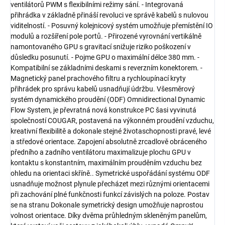
ventilátorů PWM s flexibilními režimy sání. - Integrovaná
přihrádka v základně přináší revoluci ve správě kabelů s nulovou
viditelností. - Posuvný kolejnicový systém umožňuje přemístění IO
modulů a rozšíření pole portů. - Přirozené vyrovnání vertikálně
namontovaného GPU s gravitací snižuje riziko poškození v
důsledku posunutí. - Pojme GPU o maximální délce 380 mm. -
Kompatibilní se základními deskami s reverzním konektorem. -
Magnetický panel prachového filtru a rychloupínací kryty
přihrádek pro správu kabelů usnadňují údržbu. Všesměrový
systém dynamického proudění (ODF) Omnidirectional Dynamic
Flow System, je převratná nová konstrukce PC šasi vyvinutá
společností COUGAR, postavená na výkonném proudění vzduchu,
kreativní flexibilitě a dokonale stejné životaschopnosti pravé, levé
a středové orientace. Zapojení absolutně zrcadlově obráceného
předního a zadního ventilátoru maximalizuje plochu GPU v
kontaktu s konstantním, maximálním prouděním vzduchu bez
ohledu na orientaci skříně.. Symetrické uspořádání systému ODF
usnadňuje možnost plynule přecházet mezi různými orientacemi
při zachování plné funkčnosti funkcí závislých na poloze. Postav
se na stranu Dokonale symetrický design umožňuje naprostou
volnost orientace. Díky dvěma průhledným skleněným panelům,