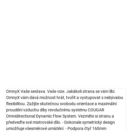
Měrná
SKLADEM
(>5 KS)
cena:
MŮŽEME
DORUČIT DO:
11.8.2026
−
+
DO KOŠÍKU
Detailní informace
ZEPTAT SE
HLÍDAT
OmnyX Vaše sestava. Vaše vize. Jakákoli strana se vám líbí.
OmnyX vám dává možnost hrát, tvořit a vystupovat s nebývalou
flexibilitou. Zažijte skutečnou svobodu orientace a maximální
proudění vzduchu díky revolučnímu systému COUGAR
Omnidirectional Dynamic Flow System. Vezměte si stranu a
předveďte své mistrovské dílo. - Dokonale symetrický design
umožňuje všesměrové umístění. - Podpora čtyř 160mm