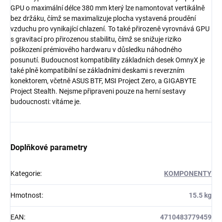
GPU o maximální délce 380 mm který lze namontovat vertikálně
bez držáku, čímž se maximalizuje plocha vystavená proudění
vzduchu pro vynikající chlazení. To také přirozeně vyrovnává GPU
s gravitací pro přirozenou stabilitu, čímž se snižuje riziko
poškození prémiového hardwaru v důsledku náhodného
posunutí. Budoucnost kompatibility základních desek OmnyX je
také plně kompatibilní se základními deskami s reverzním
konektorem, včetně ASUS BTF, MSI Project Zero, a GIGABYTE
Project Stealth. Nejsme připraveni pouze na herní sestavy
budoucnosti: vítáme je.
Doplňkové parametry
Kategorie
:
KOMPONENTY
Hmotnost
:
15.5 kg
EAN
:
4710483779459