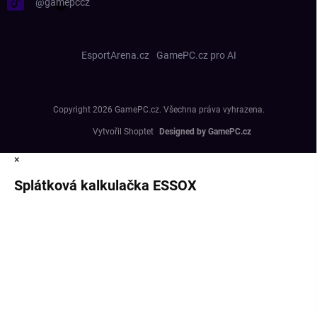
@gamepccz
EsportArena.cz
GamePC.cz pro AI
Copyright 2026
GamePC.cz
. Všechna práva vyhrazena.
Vytvořil Shoptet
×
Splátková kalkulačka ESSOX