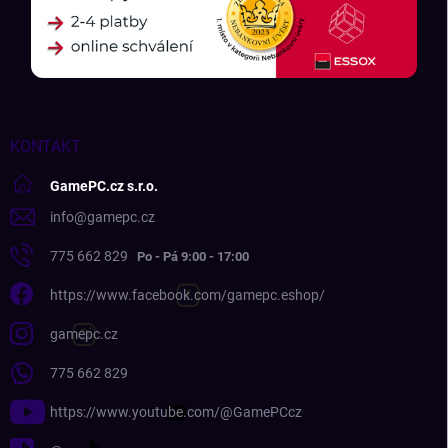
KONTAKT
GamePC.cz s.r.o.
info
@
gamepc.cz
775 662 829
https://www.facebook.com/gamepc.eshop/
gamepc.cz
775 662 829
https://www.youtube.com/@GamePCcz