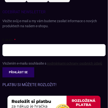
ODEBÍRAT NEWSLETTER
Vložte svůj e-mail a my vám budeme zasílat informace o nových
produktech na našem e-shopu.
E-MAIL
Vložením e-mailu souhlasíte s
podmínkami ochrany osobních údajů
PŘIHLÁSIT SE
PLATBU SI MŮŽETE ROZLOŽIT!