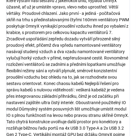
které vystaví vaši sestavu z jakéhokoli úhlu, vypadá OmnyX
úžasně, ať už je umístěn vpravo, vlevo nebo uprostřed. Větší
věrtáky. Proudové chlazení. Jako první - a jediná - počítačová
skříň na trhu s předinstalovanými čtyřmi 160mm ventilátory PWM
poskytuje OmnyX vynikající proudění vzduchu ihned po vybalení z
krabice, s prostorem pro celkovou kapacitu ventilátorů 7.
Zrcadlové uspořádání zepředu dozadu vytváří přirozeně silný
proudový efekt, přičemž dva vpředu namontované ventilátory
nasávají studený vzduch a dva vzadu namontované ventilátory
vylučují horký vzduch v přímé, nepřerušované cestě. Rovnoměrné
rozložení ventilátorů se zadními a předními lopatkami umožňuje
flexibilní režimy sání a vytváří plynulé, směrově konzistentní
proudění vzduchu bez ohledu na to, jak se rozhodnete svou
sestavu orientovat. Konec chaosu kabelů Nejlepší řešení pro
správu kabelů s nulovou viditelností : veškerá kabeláž je vedena
přes integrovanou základní přihrádku, čímž je od začátku při
nastavení zajištěn ultra čistý interiér. Oboustranně použitelný IO
modul Důmyslný systém posuvných lišt umožňuje umístit modul
IO s plnou funkčností na levou nebo pravou stranu skříně OmnyX.
Tato chytrá konstrukce uvolňuje další prostor pro konektory a
rozšiřuje běžnou řadu portů na 4x USB 3.0 Type-A a 2x USB 3.2
Gen 2 Type-C. Vertikální montáž GPU bez držáku OmnyX pojme