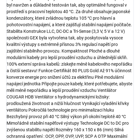
byl navržen a důkladně testován tak, aby optimálně fungoval v
prostředí s pracovní teplotou 40 °C. Za druhé obsahuje japonské
kondenzátory, které zvládnou teplotu 105 °C pro hlavní a
pohotovostní napájení, a které zajišťují stabilní napájení počítače.
Stabilita Konstrukce LLC, DC-DC a Tri-Sense (3,3 V, 5 V a 12 V)
společnosti GEX byla vytvořena tak, aby poskytovala vysoce
kvalitní výstupy s extrémně přísnou 3% regulací napětí pro
zajištění stabilního provozu. Kompaktnost Ploché a dlouhé
modulární kabely pro lepší proudění vzduchu a úhlednější skříň.
100% externí správa kabelů: získejte méně kabelového nepořádku
a čistší sestavu! Funkce Certifikát 80 PLUS Gold Až 91% účinnost
konverze energie pro snížení účtů za elektřinu Plně modulární
napájecí jednotka Připojte pouze kabely, které potřebujete, abyste
měli méně nepořádku a lepší proudění vzduchu Ventilátor
COUGAR HDB Ventilátor s hydrodynamickými ložisky:
prodloužená životnost a nižší hlučnost Vynikající vyladění křivky
ventilátoru Pokročilá technologie pro minimalizaci hluku
Bezchybný provoz při 40 °C Silný výkon při okolní teplotě 40 °C
Mimořádně stabilní napěťové výstupy Technologie DC to DC pro
zvýšenou stabilitu napětí Rozměry 160 x 150 x 86 (mm) Silná
ochranná opatření : OCP, OPP, OVP, UVP, SCP A OTP Maximální