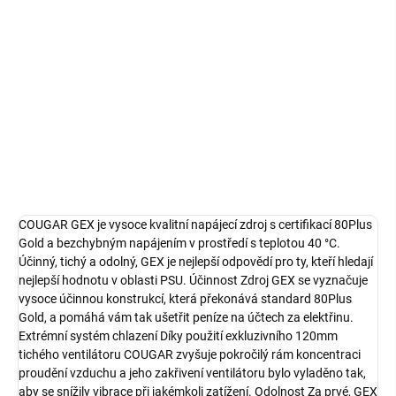
DORUČIT DO:
13.8.2026
−
+
DO KOŠÍKU
Detailní informace
ZEPTAT SE
HLÍDAT
COUGAR GEX je vysoce kvalitní napájecí zdroj s certifikací 80Plus
Gold a bezchybným napájením v prostředí s teplotou 40 °C.
Účinný, tichý a odolný, GEX je nejlepší odpovědí pro ty, kteří hledají
nejlepší hodnotu v oblasti PSU. Účinnost Zdroj GEX se vyznačuje
vysoce účinnou konstrukcí, která překonává standard 80Plus
Gold, a pomáhá vám tak ušetřit peníze na účtech za elektřinu.
Extrémní systém chlazení Díky použití exkluzivního 120mm
tichého ventilátoru COUGAR zvyšuje pokročilý rám koncentraci
proudění vzduchu a jeho zakřivení ventilátoru bylo vyladěno tak,
aby se snížily vibrace při jakémkoli zatížení. Odolnost Za prvé, GEX