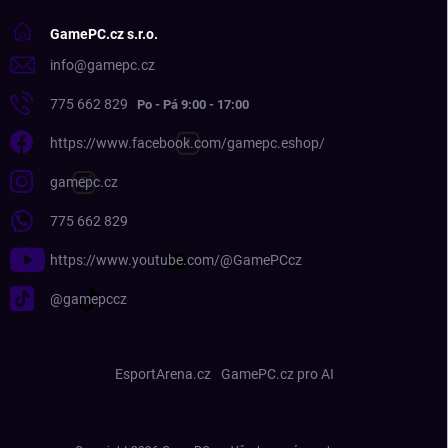
GamePC.cz s.r.o.
info
@
gamepc.cz
775 662 829
https://www.facebook.com/gamepc.eshop/
gamepc.cz
775 662 829
https://www.youtube.com/@GamePCcz
@gamepccz
EsportArena.cz
GamePC.cz pro AI