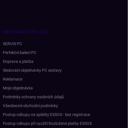
á
p
a
t
í
INFORMACE PRO VÁS
SERVIS PC
Perfektní balení PC
Doprava a platba
Sledování objednávky PC sestavy
Reklamace
Moje objednávka
Podmínky ochrany osobních údajů
Všeobecné obchodní podmínky
Postup nákupu na splátky ESSOX - bez registrace
Postup nákupu při využití Rozložené platby ESSOX