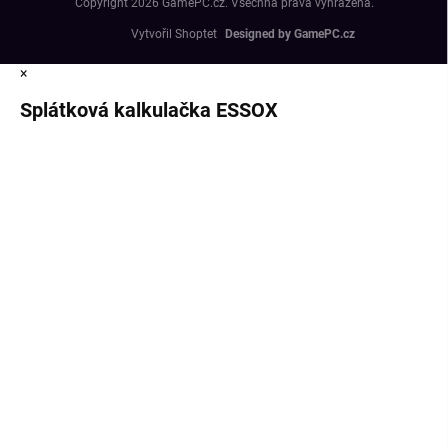
Copyright 2026
GamePC.cz
. Všechna práva vyhrazena.
Vytvořil Shoptet
×
Splátková kalkulačka ESSOX