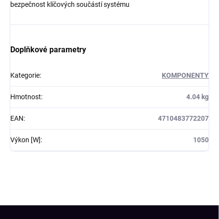
bezpečnost klíčových součástí systému
Doplňkové parametry
Kategorie
:
KOMPONENTY
Hmotnost
:
4.04 kg
EAN
:
4710483772207
Výkon [W]
:
1050
Z