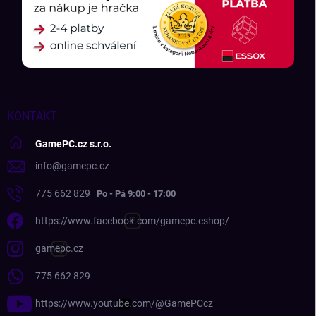
KONTAKT
GamePC.cz s.r.o.
info
@
gamepc.cz
775 662 829
https://www.facebook.com/gamepc.eshop/
gamepc.cz
775 662 829
https://www.youtube.com/@GamePCcz