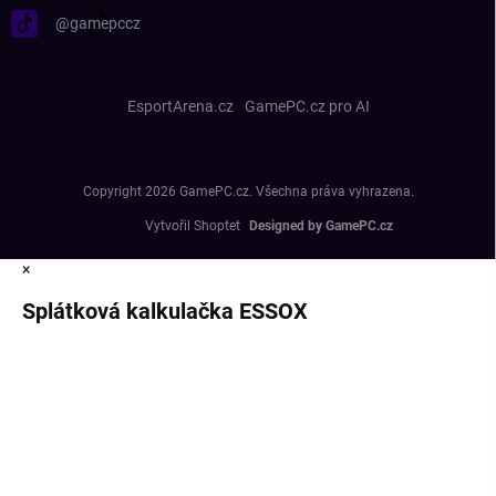
@gamepccz
EsportArena.cz
GamePC.cz pro AI
Copyright 2026
GamePC.cz
. Všechna práva vyhrazena.
Vytvořil Shoptet
×
Splátková kalkulačka ESSOX