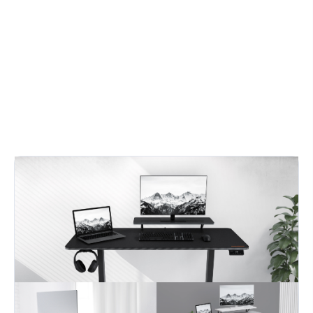
povrchu.
•
Podložka pod myš na celou plochu stolu zajišťuje naprostou
volnost pohybu.
Detailní informace
ZEPTAT SE
HLÍDAT