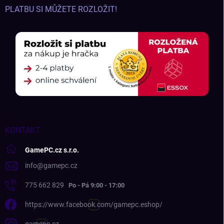
PLATBU SI MŮŽETE ROZLOŽIT!
KONTAKT
GamePC.cz s.r.o.
info
@
gamepc.cz
775 662 829
https://www.facebook.com/gamepc.eshop/