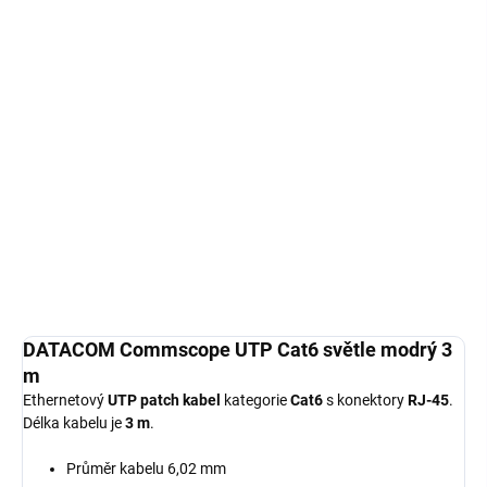
12.8.2026
−
+
DO KOŠÍKU
DATACOM Commscope UTP Cat6 světle modrý 3 m; Ethernetový
UTP patch kabel kategorie Cat6 s konektory RJ-45 . Délka kabelu
je 3 m . Průměr kabelu 6,02 mm; Vodiče 2...
Detailní informace
ZEPTAT SE
HLÍDAT
DATACOM Commscope UTP Cat6 světle modrý 3
m
Ethernetový
UTP patch kabel
kategorie
Cat6
s konektory
RJ-45
.
Délka kabelu je
3 m
.
Průměr kabelu 6,02 mm