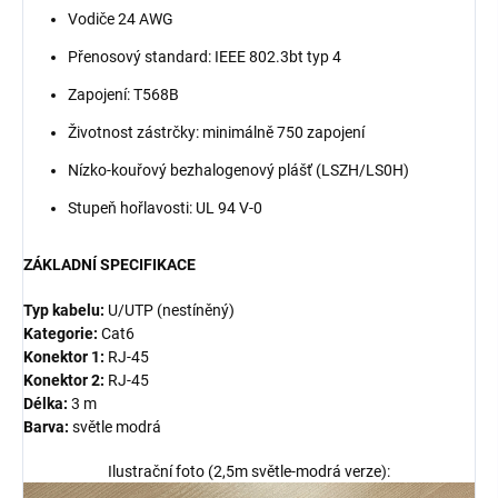
Vodiče 24 AWG
Přenosový standard: IEEE 802.3bt typ 4
Zapojení: T568B
Životnost zástrčky: minimálně 750 zapojení
Nízko-kouřový bezhalogenový plášť (LSZH/LS0H)
Stupeň hořlavosti: UL 94 V-0
ZÁKLADNÍ SPECIFIKACE
Typ kabelu:
U/UTP (nestíněný)
Kategorie:
Cat6
Konektor 1:
RJ-45
Konektor 2:
RJ-45
Délka:
3 m
Barva:
světle modrá
Ilustrační foto (2,5m světle-modrá verze):