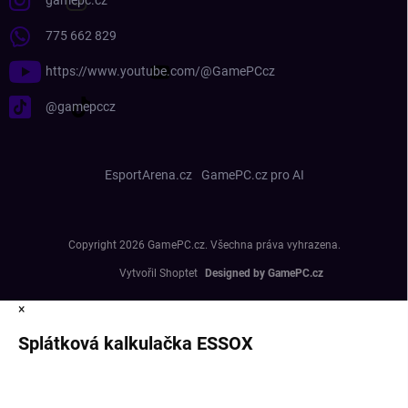
gamepc.cz
775 662 829
https://www.youtube.com/@GamePCcz
@gamepccz
EsportArena.cz
GamePC.cz pro AI
Copyright 2026
GamePC.cz
. Všechna práva vyhrazena.
Vytvořil Shoptet
×
Splátková kalkulačka ESSOX