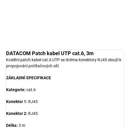
UTP se dvěma konektory RJ45 slouží k propojování počítačových
sítí. ZÁKLADNÍ SPECIFIKACE; Kategorie: cat.6; Kone...
Detailní informace
ZEPTAT SE
HLÍDAT
DATACOM Patch kabel UTP cat.6, 3m
Kvalitní patch kabel cat.6 UTP se dvěma konektory RJ45 slouží k
propojování počítačových sítí.
ZÁKLADNÍ SPECIFIKACE
Kategorie:
cat.6
Konektor 1:
RJ45
Konektor 2:
RJ45
Délka:
3 m