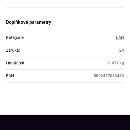
Doplňkové parametry
Kategorie
:
LAN
Záruka
:
24
Hmotnost
:
0.077 kg
EAN
:
8592457083443
Z
á