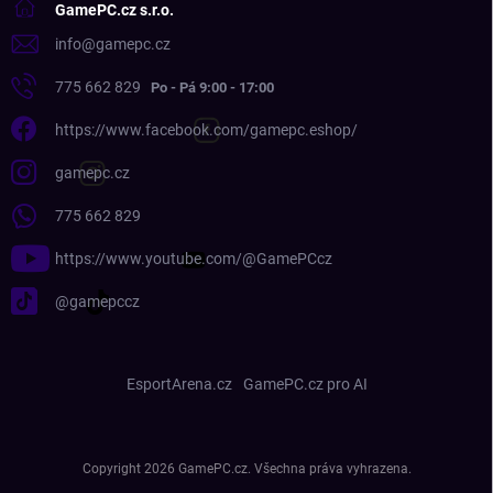
GamePC.cz s.r.o.
info
@
gamepc.cz
775 662 829
https://www.facebook.com/gamepc.eshop/
gamepc.cz
775 662 829
https://www.youtube.com/@GamePCcz
@gamepccz
EsportArena.cz
GamePC.cz pro AI
Copyright 2026
GamePC.cz
. Všechna práva vyhrazena.