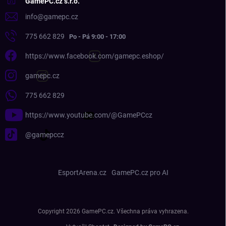
GamePC.cz s.r.o.
info
@
gamepc.cz
775 662 829
https://www.facebook.com/gamepc.eshop/
gamepc.cz
775 662 829
https://www.youtube.com/@GamePCcz
@gamepccz
EsportArena.cz
GamePC.cz pro AI
Copyright 2026
GamePC.cz
. Všechna práva vyhrazena.