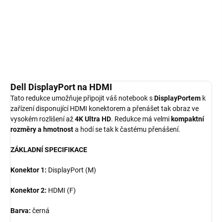
a přenášet tak obraz ve vysokém rozlišení až 4K Ultra HD .
Redukce má velmi...
Detailní informace
ZEPTAT SE
HLÍDAT
Dell DisplayPort na HDMI
Tato redukce umožňuje připojit váš notebook s
DisplayPortem
k
zařízení disponující HDMI konektorem a přenášet tak obraz ve
vysokém rozlišení až
4K Ultra HD
. Redukce má velmi
kompaktní
rozměry a hmotnost
a hodí se tak k častému přenášení.
ZÁKLADNÍ SPECIFIKACE
Konektor 1:
DisplayPort (M)
Konektor 2:
HDMI (F)
Barva:
černá