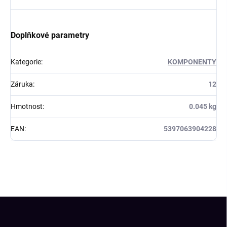
Doplňkové parametry
Kategorie
:
KOMPONENTY
Záruka
:
12
Hmotnost
:
0.045 kg
EAN
:
5397063904228
Z
á
p