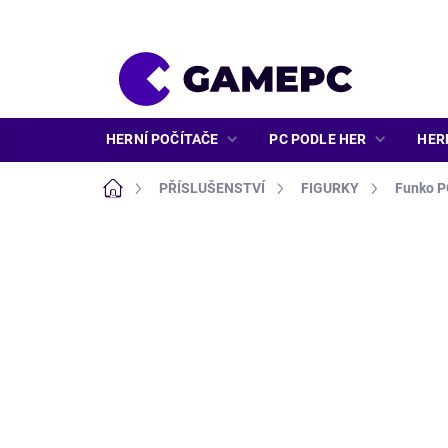
Přejít
na
obsah
HERNÍ POČÍTAČE
PC PODLE HER
HER
Domů
PŘÍSLUŠENSTVÍ
FIGURKY
Funko 
ZNAČKA:
FUNKO POP