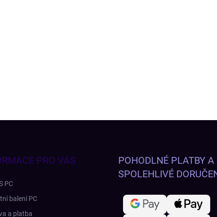
ORMACE PRO VÁS
POHODLNÉ PLATBY A
SPOLEHLIVÉ DORUČEN
S PC
tní balení PC
a a platba