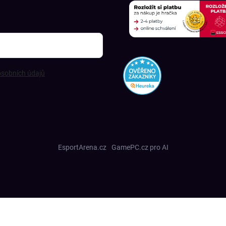
sobních údajů
EsportArena.cz
GamePC.cz pro AI