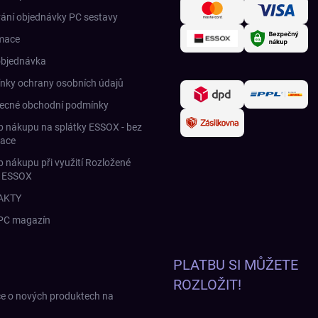
ání objednávky PC sestavy
mace
objednávka
nky ochrany osobních údajů
ecné obchodní podmínky
 nákupu na splátky ESSOX - bez
race
 nákupu při využití Rozložené
y ESSOX
AKTY
 PC magazín
PLATBU SI MŮŽETE
ROZLOŽIT!
ce o nových produktech na