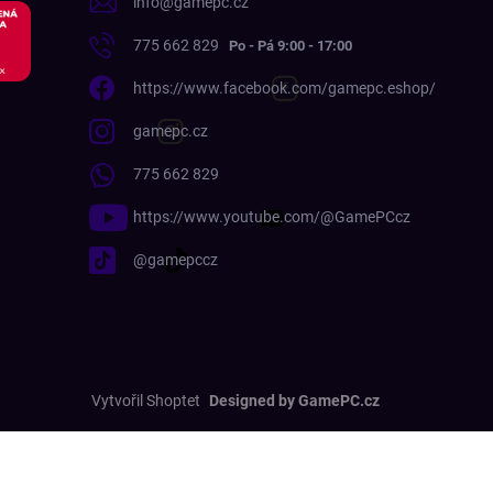
info
@
gamepc.cz
775 662 829
https://www.facebook.com/gamepc.eshop/
gamepc.cz
775 662 829
https://www.youtube.com/@GamePCcz
@gamepccz
Vytvořil Shoptet