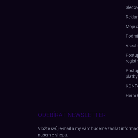
Sledov
Rekla
Moje 
Podmí
Všeob
Postup
regist
Postup
platb
KONT
Herní
ODEBÍRAT NEWSLETTER
Vložte svůj e-mail a my vám budeme zasílat informa
našem e-shopu.