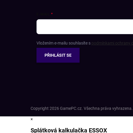
E-MAIL
Vložením e-mailu souhlasíte s
podmínkami ochrany o
PŘIHLÁSIT SE
Copyright 2026
GamePC.cz
. Všechna práva vyhrazena.
×
Splátková kalkulačka ESSOX