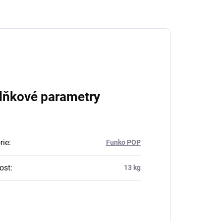
lňkové parametry
rie
:
Funko POP
ost
:
13 kg