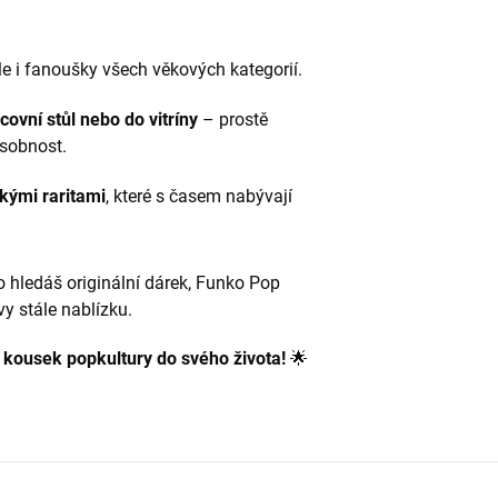
le i fanoušky všech věkových kategorií.
covní stůl nebo do vitríny
– prostě
osobnost.
kými raritami
, které s časem nabývají
o hledáš originální dárek, Funko Pop
vy stále nablízku.
j kousek popkultury do svého života!
🌟