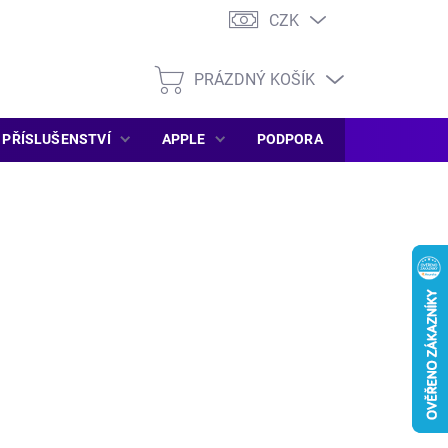
CZK
PRÁZDNÝ KOŠÍK
NÁKUPNÍ
KOŠÍK
PŘÍSLUŠENSTVÍ
APPLE
PODPORA
SERVIS PC
026