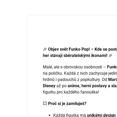
🎉
Objev svět Funko Pop! – Kde se posta
her stávají sběratelskými ikonami!
🎉
Malé, ale s obrovskou osobností –
Funk
na poličku. Každá z nich zachycuje jedin
hrdinů i padouchů z popkultury. Od
Marv
Disney
až po
anime, herní postavy a sl
figurku pro každého fanouška!
💥
Proč si je zamiluješ?
Každá figurka má
unikátní design