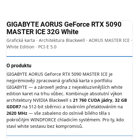
ZEPTAT SE
HLÍDAT
GIGABYTE AORUS GeForce RTX 5090
MASTER ICE 32G White
Grafická karta · Architektura Blackwell · AORUS MASTER ICE ·
White Edition · PCI-E 5.0
O produktu
GIGABYTE AORUS GeForce RTX 5090 MASTER ICE je
nejprémiověji zpracovaná grafická karta v portfoliu
GIGABYTE — a zároveň jedna z nejexkluzivnějších white
edition karet na trhu vůbec. Kombinuje absolutní výkon
architektury NVIDIA Blackwell s
21 760 CUDA jádry
,
32 GB
GDDR7
na 512-bit sběrnici a továrním přetaktováním na
2620 MHz
— vše zabaleno do oslnivě bílého těla s
pokročilým WINDFORCE chladicím systémem. Pro ty, kdo
staví white sestavu bez kompromisů.