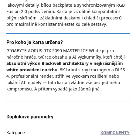
lakovými detaily, bílou backplate a synchronizovaným RGB
Fusion 2.0 podsvícením. Karta je vizuálně kompatibilní s
bílými skříněmi, základními deskami i chladiči procesorů
pro maximálně konzistentní estetiku celé sestavy.
Pro koho je karta určena?
GIGABYTE AORUS RTX 5090 MASTER ICE White je pro
náročné hráče, tvůrce obsahu a AI výzkumníky, kteří chtějí
absolutní výkon Blackwell architektury v nejkrásnějším
white provedení na trhu
. 8K hraní s ray tracingem a DLSS
4, profesionální render, střih ve vysokém rozlišení nebo
lokální AI modely — tato karta zvládne vše bez jediného
kompromisu. A přitom vypadá jako žádná jiná.
Doplňkové parametry
Kategorie
:
KOMPONENTY