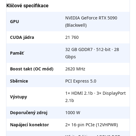
Klíčové specifikace
NVIDIA GeForce RTX 5090
GPU
(Blackwell)
CUDA jádra
21 760
32 GB GDDR7 · 512-bit · 28
Paměť
Gbps
Boost takt (OC mód)
2620 MHz
Sběrnice
PCI Express 5.0
1× HDMI 2.1b · 3× DisplayPort
Výstupy
2.1b
Doporučený zdroj
1000 W
Napájecí konektor
2× 16-pin PCIe (12VHPWR)