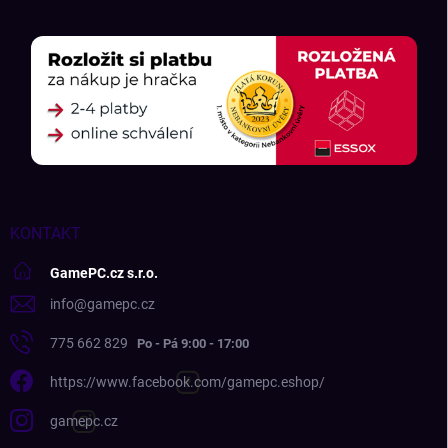
KONTAKT
GamePC.cz s.r.o.
info
@
gamepc.cz
775 662 829
https://www.facebook.com/gamepc.eshop/
gamepc.cz