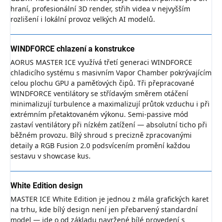
hraní, profesionální 3D render, střih videa v nejvyšším
rozlišení i lokální provoz velkých AI modelů.
WINDFORCE chlazení a konstrukce
AORUS MASTER ICE využívá třetí generaci WINDFORCE
chladicího systému s masivním Vapor Chamber pokrývajícím
celou plochu GPU a paměťových čipů. Tři přepracované
WINDFORCE ventilátory se střídavým směrem otáčení
minimalizují turbulence a maximalizují průtok vzduchu i při
extrémním přetaktovaném výkonu. Semi-passive mód
zastaví ventilátory při nízkém zatížení — absolutní ticho při
běžném provozu. Bílý shroud s precizně zpracovanými
detaily a RGB Fusion 2.0 podsvícením promění každou
sestavu v showcase kus.
White Edition design
MASTER ICE White Edition je jednou z mála grafických karet
na trhu, kde bílý design není jen přebarvený standardní
model — jde o od základu navržené bílé provedení s