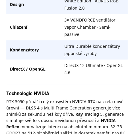
White Edition · AORUS RGB
Design
Fusion 2.0
3× WINDFORCE ventilátor ·
Chlazení
Vapor Chamber · Semi-
passive
Ultra Durable kondenzátory
Kondenzátory
japonské výroby
DirectX 12 Ultimate · OpenGL
DirectX / OpenGL
4.6
Technologie NVIDIA
RTX 5090 přináší celý ekosystém NVIDIA RTX na zcela nové
úrovni —
DLSS 4
s Multi Frame Generation generuje více
snímků za sekundu než kdy dříve,
Ray Tracing
5. generace
simuluje světlo s dosud nevídanou přesností a
NVIDIA
Reflex
minimalizuje latenci na absolutní minimum. 32 GB
GDDR7 na 512-bit sběrnici zajišťuje dostatek paměti pro 8K