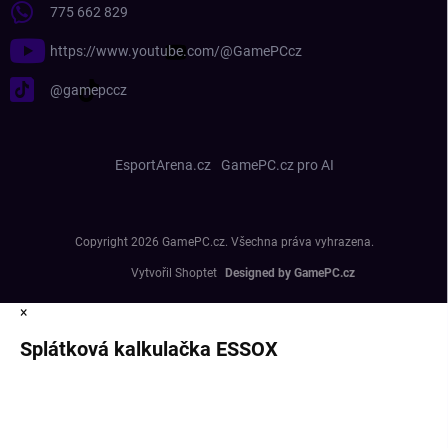
775 662 829
https://www.youtube.com/@GamePCcz
@gamepccz
EsportArena.cz
GamePC.cz pro AI
Copyright 2026
GamePC.cz
. Všechna práva vyhrazena.
Vytvořil Shoptet
×
Splátková kalkulačka ESSOX