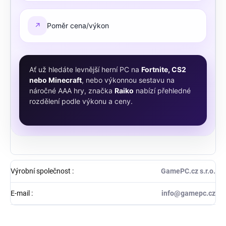
↗
Poměr cena/výkon
Ať už hledáte levnější herní PC na
Fortnite, CS2
nebo Minecraft
, nebo výkonnou sestavu na
náročné AAA hry, značka
Raiko
nabízí přehledné
rozdělení podle výkonu a ceny.
Výrobní společnost
:
GamePC.cz s.r.o.
E-mail
:
info@gamepc.cz