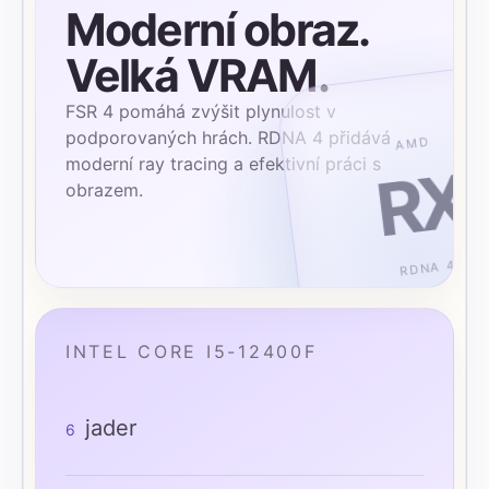
Moderní obraz.
Velká VRAM.
FSR 4 pomáhá zvýšit plynulost v
podporovaných hrách. RDNA 4 přidává
AMD
moderní ray tracing a efektivní práci s
RX
obrazem.
RDNA 4
INTEL CORE I5-12400F
jader
6