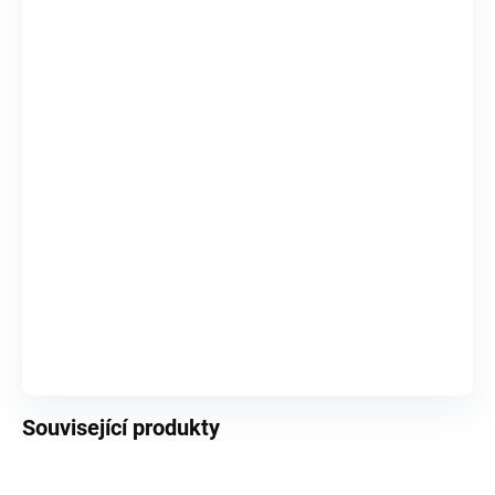
323 Kč
COUGAR herní židle HOTROD - černá
✓
SKLADEM (1 KS)
5 815 Kč
27" ASUS TUF Gaming Series 5 - herní monitor VG279QE5A - Full HD (1920x1080), přetaktování na 146 Hz (ze 144 Hz), 1 ms MPRT
✓
SKLADEM (1 KS)
3 490 Kč
Vybrané položky se přidají samostatně do košíku.
DO KOŠÍKU
Související produkty