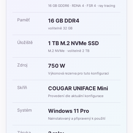
16 GB GDDR6 · RDNA 4 · FSR 4 · ray tracing
Paměť
16 GB DDR4
volitelně 32 GB
Úložiště
1 TB M.2 NVMe SSD
M.2 NVMe · volitelně 2 TB
Zdroj
750 W
Výkonová rezerva pro tuto konfiguraci
Skříň
COUGAR UNIFACE Mini
Provedení dle aktuální konfigurace
Systém
Windows 11 Pro
Nainstalovaný a připravený k použití
Záruka