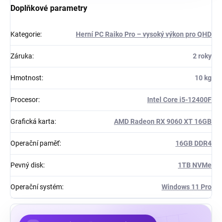
Doplňkové parametry
Kategorie
:
Herní PC Raiko Pro – vysoký výkon pro QHD
Záruka
:
2 roky
Hmotnost
:
10 kg
Procesor
:
Intel Core i5-12400F
Grafická karta
:
AMD Radeon RX 9060 XT 16GB
Operační paměť
:
16GB DDR4
Pevný disk
:
1TB NVMe
Operační systém
:
Windows 11 Pro