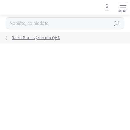
Přejít
na
obsah
Hledat
Raiko Pro – výkon pro QHD
ZNAČKA:
RAIKO
NOVINKA
ZDARMA