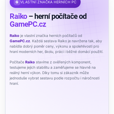
G
VLASTNÍ ZNAČKA HERNÍCH PC
Raiko
– herní počítače od
GamePC.cz
Raiko
je vlastní značka herních počítačů od
GamePC.cz
. Každá sestava Raiko je navržena tak, aby
nabídla dobrý poměr ceny, výkonu a spolehlivosti pro
hraní moderních her, školu, práci i běžné domácí použití.
Počítače
Raiko
stavíme z ověřených komponent,
testujeme jejich stabilitu a zaměřujeme se hlavně na
reálný herní výkon. Díky tomu si zákazník může
jednoduše vybrat sestavu podle rozpočtu i náročnosti
hraní.