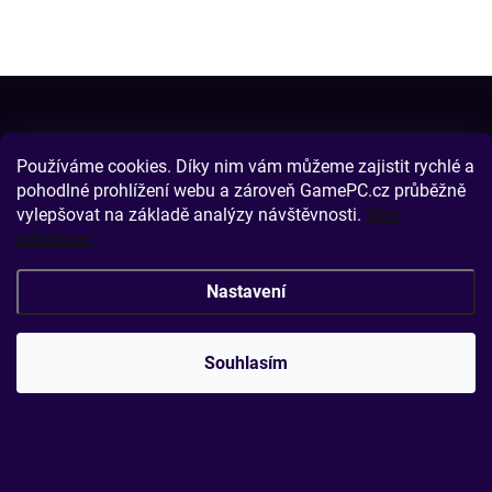
Z
á
p
a
Používáme cookies. Díky nim vám můžeme zajistit rychlé a
t
pohodlné prohlížení webu a zároveň GamePC.cz průběžně
í
vylepšovat na základě analýzy návštěvnosti.
Více
INFORMACE PRO VÁS
informací
SERVIS PC
Nastavení
Perfektní balení PC
Doprava a platba
Souhlasím
Sledování objednávky PC sestavy
Reklamace
Moje objednávka
Podmínky ochrany osobních údajů