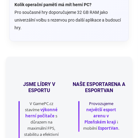
Kolik operační paměti má mít herní PC?
Pro současné hry doporučujeme 32 GB RAM jako
univerzální volbu s rezervou pro další aplikace a budoucí
hry.
JSME LÍDRY V
NAŠE ESPORTARENA A
ESPORTU
ESPORTVAN
V GamePC.cz
Provozujeme
stavíme
výkonné
největší esport
herní počítače
s
arenu v
důrazem na
Plzeňském kraji
i
maximální FPS,
mobilní
EsportVan
.
stabilitu a efektivní