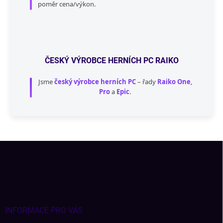
poměr cena/výkon.
ČESKÝ VÝROBCE HERNÍCH PC RAIKO
Jsme
český výrobce herních PC
– řady
Raiko One
,
Pro
a
Epic
.
Z
á
p
a
t
í
INFORMACE PRO VÁS