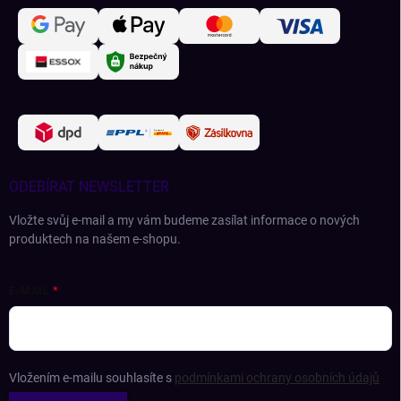
ODEBÍRAT NEWSLETTER
Vložte svůj e-mail a my vám budeme zasílat informace o nových
produktech na našem e-shopu.
E-MAIL
Vložením e-mailu souhlasíte s
podmínkami ochrany osobních údajů