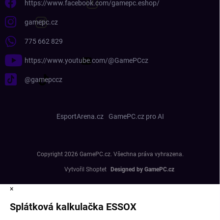
https://www.facebook.com/gamepc.eshop/
gamepc.cz
775 662 829
https://www.youtube.com/@GamePCcz
@gamepccz
EsportArena.cz
GamePC.cz pro AI
Copyright 2026
GamePC.cz
. Všechna práva vyhrazena.
Vytvořil Shoptet
×
Splátková kalkulačka ESSOX