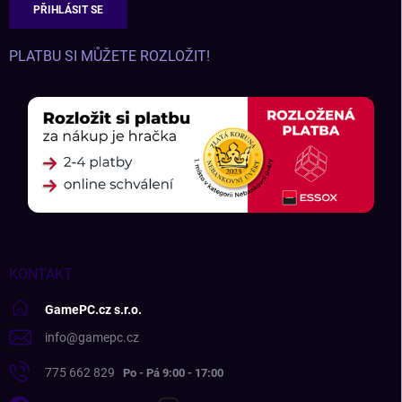
PŘIHLÁSIT SE
PLATBU SI MŮŽETE ROZLOŽIT!
KONTAKT
GamePC.cz s.r.o.
info
@
gamepc.cz
775 662 829