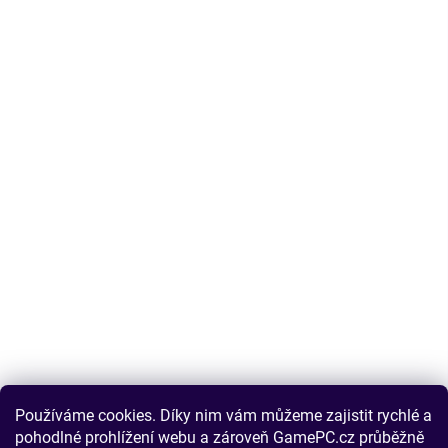
Používáme cookies. Díky nim vám můžeme zajistit rychlé a
pohodlné prohlížení webu a zároveň GamePC.cz průběžně