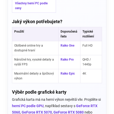
Všechny herní PC podle
ceny
Jaký výkon potřebujete?
Použití
Doporučená
Typické
řada
rozlišení
Oblíbené online hry a
Raiko One
Full HD
dostupné hraní
Náročné hry, vysoké detaily a
Raiko Pro
QHD /
vyšší FPS
1440p
Maximální detaily a špičkový
Raiko Epic
4K
výkon
Výběr podle grafické karty
Grafická karta má na herní výkon největší vliv. Projděte si
herní PC podle GPU
, například sestavy s
GeForce RTX
5060
,
GeForce RTX 5070
,
GeForce RTX 5080
nebo