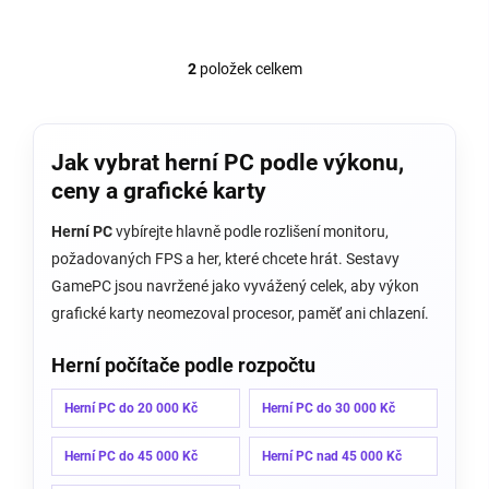
2
položek celkem
O
v
l
á
Jak vybrat herní PC podle výkonu,
d
a
ceny a grafické karty
c
í
Herní PC
vybírejte hlavně podle rozlišení monitoru,
p
požadovaných FPS a her, které chcete hrát. Sestavy
r
v
GamePC jsou navržené jako vyvážený celek, aby výkon
k
grafické karty neomezoval procesor, paměť ani chlazení.
y
v
Herní počítače podle rozpočtu
ý
p
i
Herní PC do 20 000 Kč
Herní PC do 30 000 Kč
s
u
Herní PC do 45 000 Kč
Herní PC nad 45 000 Kč