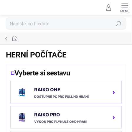
Přejít
na
obsah
Hledat
Domů
HERNÍ POČÍTAČE
Vyberte si sestavu
RAIKO ONE
›
DOSTUPNÉ PC PRO FULL HD HRANÍ
RAIKO PRO
›
VÝKON PRO PLYNULÉ QHD HRANÍ