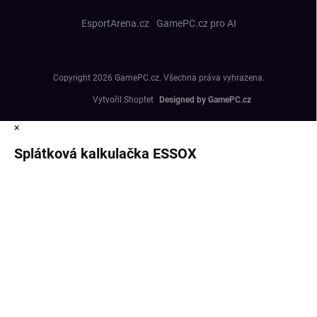
EsportArena.cz
GamePC.cz pro AI
Copyright 2026
GamePC.cz
. Všechna práva vyhrazena.
Vytvořil Shoptet
×
Splátková kalkulačka ESSOX