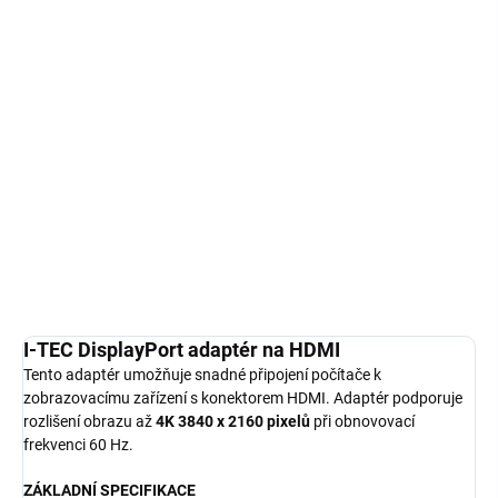
−
+
DO KOŠÍKU
I-TEC DisplayPort adaptér na HDMI; Tento adaptér umožňuje
snadné připojení počítače k zobrazovacímu zařízení s konektorem
HDMI. Adaptér podporuje rozlišení obrazu až 4K 3840 x 2160
pixelů při obnovovací frekv...
Detailní informace
ZEPTAT SE
HLÍDAT
I-TEC DisplayPort adaptér na HDMI
Tento adaptér umožňuje snadné připojení počítače k
zobrazovacímu zařízení s konektorem HDMI. Adaptér podporuje
rozlišení obrazu až
4K 3840 x 2160 pixelů
při obnovovací
frekvenci 60 Hz.
ZÁKLADNÍ SPECIFIKACE