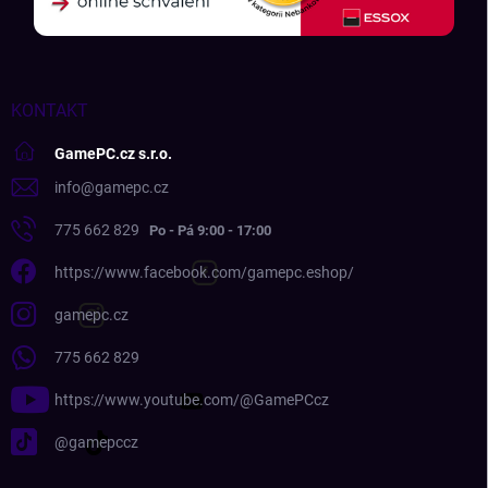
KONTAKT
GamePC.cz s.r.o.
info
@
gamepc.cz
775 662 829
https://www.facebook.com/gamepc.eshop/
gamepc.cz
775 662 829
https://www.youtube.com/@GamePCcz
@gamepccz