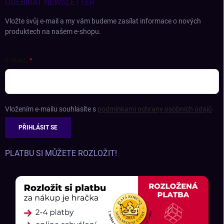
ODEBÍRAT NEWSLETTER
Vložte svůj e-mail a my vám budeme zasílat informace o nových
produktech na našem e-shopu.
E-MAIL
Vložením e-mailu souhlasíte s
podmínkami ochrany osobních údajů
PŘIHLÁSIT SE
PLATBU SI MŮŽETE ROZLOŽIT!