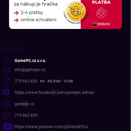
KONTAKT
GamePC.cz s.r.o.
info
@
gamepc.cz
775 662 829
https://www.facebook.com/gamepc.eshop/
gamepc.cz
775 662 829
https://www.youtube.com/@GamePCcz