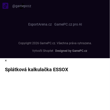
@gamepccz
EsportArena.cz
GamePC.cz pro AI
Copyright 2026
GamePC.cz
. Všechna práva vyhrazena.
Vytvořil Shoptet
×
Splátková kalkulačka ESSOX