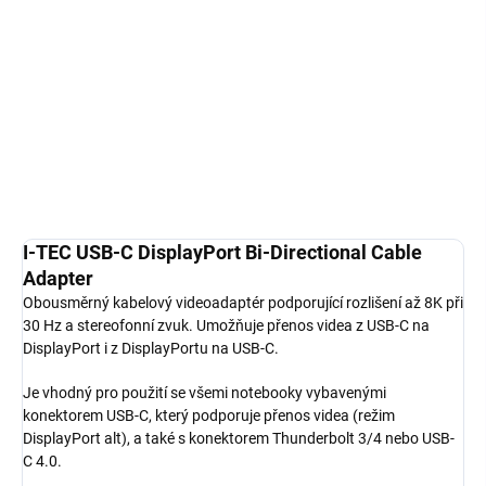
I-TEC USB-C DisplayPort Bi-Directional Cable Adapter;
Obousměrný kabelový videoadaptér podporující rozlišení až 8K při
30 Hz a stereofonní zvuk. Umožňuje přenos videa z USB-C na
DisplayPort i z DisplayPortu na USB-C....
Detailní informace
ZEPTAT SE
HLÍDAT
I-TEC USB-C DisplayPort Bi-Directional Cable
Adapter
Obousměrný kabelový videoadaptér podporující rozlišení až 8K při
30 Hz a stereofonní zvuk. Umožňuje přenos videa z USB-C na
DisplayPort i z DisplayPortu na USB-C.
Je vhodný pro použití se všemi notebooky vybavenými
konektorem USB-C, který podporuje přenos videa (režim
DisplayPort alt), a také s konektorem Thunderbolt 3/4 nebo USB-
C 4.0.