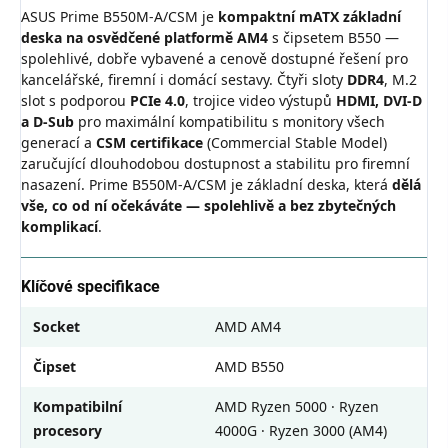
ASUS Prime B550M-A/CSM je
kompaktní mATX základní
deska na osvědčené platformě AM4
s čipsetem B550 —
spolehlivé, dobře vybavené a cenově dostupné řešení pro
kancelářské, firemní i domácí sestavy. Čtyři sloty
DDR4
, M.2
slot s podporou
PCIe 4.0
, trojice video výstupů
HDMI, DVI-D
a D-Sub
pro maximální kompatibilitu s monitory všech
generací a
CSM certifikace
(Commercial Stable Model)
zaručující dlouhodobou dostupnost a stabilitu pro firemní
nasazení. Prime B550M-A/CSM je základní deska, která
dělá
vše, co od ní očekáváte — spolehlivě a bez zbytečných
komplikací
.
Klíčové specifikace
Socket
AMD AM4
Čipset
AMD B550
Kompatibilní
AMD Ryzen 5000 · Ryzen
procesory
4000G · Ryzen 3000 (AM4)