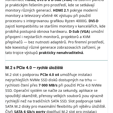
je praktickým řešením pro prostředí, kde se setkávají
monitory různých generací.
HDMI 2.1
pokryje moderní
monitory a televizory včetně 4K výstupu při použití
procesoru s integrovanou grafikou Ryzen 4000G.
DVI-D
zajistí kompatibilitu se staršími monitory v kancelářích, kde
probíhá postupná obnova hardwaru.
D-Sub (VGA)
umožní
připojení i nejstarších monitorů, projektorů a KVM
přepínačů — bez nutnosti adaptérů. Pro firemní prostředí,
kde koexistují různé generace zobrazovacích zařízení, je
tato trojice výstupů
prakticky nenahraditelná
.
M.2 s PCIe 4.0 — rychlé úložiště
M.2 slot s podporou
PCIe 4.0 x4
umožňuje instalaci
nejrychlejších NVMe SSD disků dostupných na trhu —
rychlosti čtení přes
7 000 MB/s
při použití PCIe 4.0 NVMe
SSD. Operační systém se načte za sekundy, aplikace se
spouštějí okamžitě, přenosy velkých souborů jsou výrazně
rychlejší než na tradičních SATA SSD. Slot podporuje také
SATA M.2 disky pro maximální flexibilitu při výběru úložiště.
Čtyři
SATA 6 Gb/s porty
doplňují M.2 slot pro instalaci