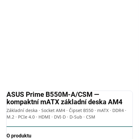
Kompaktní
mATX základní deska
na osvědčené
platformě
AM4
s čipsetem B550 —
4× DDR4
, M.2 s
PCIe 4.0, trojice video výstupů
HDMI + DVI-D + D-
Sub
a CSM certifikace pro firemní nasazení.
Spolehlivý základ pro kancelářskou i domácí
sestavu.
Detailní informace
ZEPTAT SE
HLÍDAT
ASUS Prime B550M-A/CSM —
kompaktní mATX základní deska AM4
Základní deska · Socket AM4 · Čipset B550 · mATX · DDR4 ·
M.2 · PCIe 4.0 · HDMI · DVI-D · D-Sub · CSM
O produktu