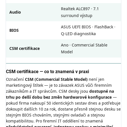
Realtek ALC897 · 7.1
Audio
surround výstup
ASUS UEFI BIOS · FlashBack ·
BIOS
Q-LED diagnostika
Ano · Commercial Stable
CSM certifikace
Model
CSM certifikace — co to znamená v praxi
Označení
CSM (Commercial Stable Model)
není jen
marketingový štítek — je to závazek ASUS vůči firemním
zákazníkům a IT správcům. CSM desky jsou
dostupné na
trhu po delší dobu bez změn hardwarové konfigurace
—
pokud firma nakoupí 50 identických sestav dnes a potřebuje
dokoupit dalších 10 za rok, dostane přesně stejnou desku se
stejným BIOS chováním, stejnými ovladači a stejnou
kompatibilitou. Pro firemní IT oddělení to znamená
předvídatelné nasazení, jednotnou správu a minimální