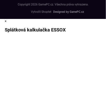
Copyright 2026
GamePC.cz
. Všechna práva vyhrazena.
Vytvořil Shoptet
×
Splátková kalkulačka ESSOX