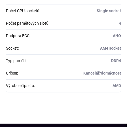
Počet CPU socketů
:
Single socket
Počet paměťových slotů
:
4
Podpora ECC
:
ANO
Socket
:
AM4 socket
Typ paměti
:
DDR4
Určení
:
Kancelář/domácnost
Výrobce čipsetu
:
AMD
Z