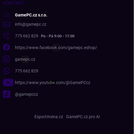
KONTAKT
GamePC.cz s.r.o.
info
@
gamepc.cz
775 662 829
https://www.facebook.com/gamepc.eshop/
gamepc.cz
775 662 829
https://www.youtube.com/@GamePCcz
@gamepccz
EsportArena.cz
GamePC.cz pro AI