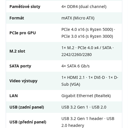
Paměťové sloty
4× DDR4 (dual channel)
Formát
mATX (Micro ATX)
PCIe 4.0 x16 (s Ryzen 5000) ·
PCIe pro GPU
PCIe 3.0 x16 (s Ryzen 3000)
1× M.2 · PCIe 4.0 x4 / SATA ·
M.2 slot
2242/2260/2280
SATA porty
4× SATA 6 Gb/s
1× HDMI 2.1 · 1× DVI-D · 1× D-
Video výstupy
Sub (VGA)
LAN
Gigabit Ethernet (Realtek)
USB (zadní panel)
USB 3.2 Gen 1 · USB 2.0
USB 3.2 Gen 1 header · USB
USB (přední panel)
2.0 headery