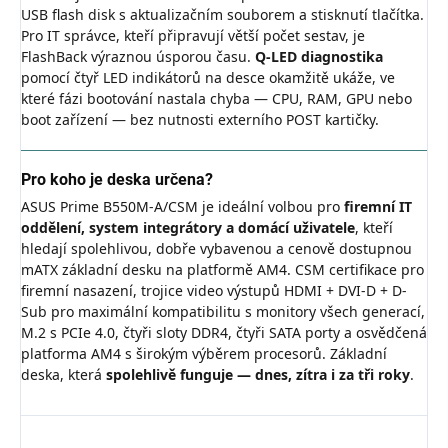
USB flash disk s aktualizačním souborem a stisknutí tlačítka.
Pro IT správce, kteří připravují větší počet sestav, je
FlashBack výraznou úsporou času.
Q-LED diagnostika
pomocí čtyř LED indikátorů na desce okamžitě ukáže, ve
které fázi bootování nastala chyba — CPU, RAM, GPU nebo
boot zařízení — bez nutnosti externího POST kartičky.
Pro koho je deska určena?
ASUS Prime B550M-A/CSM je ideální volbou pro
firemní IT
oddělení, system integrátory a domácí uživatele
, kteří
hledají spolehlivou, dobře vybavenou a cenově dostupnou
mATX základní desku na platformě AM4. CSM certifikace pro
firemní nasazení, trojice video výstupů HDMI + DVI-D + D-
Sub pro maximální kompatibilitu s monitory všech generací,
M.2 s PCIe 4.0, čtyři sloty DDR4, čtyři SATA porty a osvědčená
platforma AM4 s širokým výběrem procesorů. Základní
deska, která
spolehlivě funguje — dnes, zítra i za tři roky
.