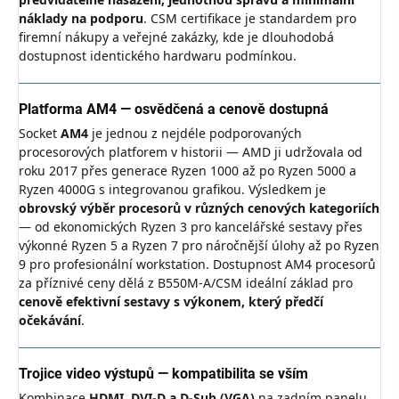
náklady na podporu
. CSM certifikace je standardem pro
firemní nákupy a veřejné zakázky, kde je dlouhodobá
dostupnost identického hardwaru podmínkou.
Platforma AM4 — osvědčená a cenově dostupná
Socket
AM4
je jednou z nejdéle podporovaných
procesorových platforem v historii — AMD ji udržovala od
roku 2017 přes generace Ryzen 1000 až po Ryzen 5000 a
Ryzen 4000G s integrovanou grafikou. Výsledkem je
obrovský výběr procesorů v různých cenových kategoriích
— od ekonomických Ryzen 3 pro kancelářské sestavy přes
výkonné Ryzen 5 a Ryzen 7 pro náročnější úlohy až po Ryzen
9 pro profesionální workstation. Dostupnost AM4 procesorů
za příznivé ceny dělá z B550M-A/CSM ideální základ pro
cenově efektivní sestavy s výkonem, který předčí
očekávání
.
Trojice video výstupů — kompatibilita se vším
Kombinace
HDMI, DVI-D a D-Sub (VGA)
na zadním panelu