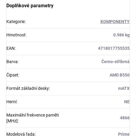
Doplňkové parametry
Kategorie
:
KOMPONENTY
Hmotnost
:
0.986 kg
EAN
:
4718017755535
Barva
:
Černo-stříbrná
Čipset
:
AMD B550
Formát základní desky
:
mATX
Herní
:
NE
Maximální frekvence paměti
4866
[MHz]
:
Modelová řada
:
Prime