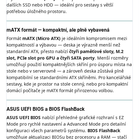
dalších SSD nebo HDD — ideální pro sestavy s větší
potřebou úložného prostoru.
mATX formát — kompaktní, ale plně vybavená
Formát
mATX (Micro ATX)
je ideálním kompromisem mezi
kompaktností a výbavou — deska je výrazně menší než
standardní ATX, přesto nabízí
čtyři paměťové sloty, M.2
slot, PCIe slot pro GPU a čtyři SATA porty
. Menší rozměry
umožňují použití kompaktnějších skříní pro úsporu místa na
stole nebo v serverovně — a zároveň deska zůstává plně
kompatibilní se standardními ATX skříněmi. Pro kancelářské
sestavy, kde je prostor na stole cenný, nebo pro kompaktní
domácí počítače je mATX formát přirozenou volbou.
ASUS UEFI BIOS a BIOS FlashBack
ASUS UEFI BIOS
nabízí přehledné grafické rozhraní s EZ
Mode pro rychlé nastavení a Advanced Mode pro detailní
konfiguraci všech parametrů systému.
BIOS FlashBack
umožňuje aktualizaci BIOSu bez procesoru a RAM — stačí