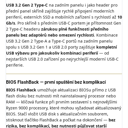
USB 3.2 Gen 2 Type-C
na zadním panelu i jako header pro
přední panel skříně zajišťuje rychlé připojení moderních
periferií, externích SSD a mobilních zařízení s rychlostí až
10
Gb/s
. Pro skříně s předním USB-C portem je přítomnost Gen
2 Type-C headeru
zárukou plné funkčnosti předního
panelu bez adaptérů nebo omezení rychlosti
. Kombinace
USB 3.2 Gen 2 Type-A a Type-C portů na zadním panelu
spolu s USB 3.2 Gen 1 a USB 2.0 porty zajišťuje
kompletní
USB výbavu pro jakoukoliv kombinaci periferií
— od
nejstarších USB 2.0 zařízení po nejrychlejší moderní USB-C
periferie.
BIOS FlashBack — první spuštění bez komplikací
BIOS FlashBack
umožňuje aktualizaci BIOSu přímo z USB
flash disku bez nutnosti mít nainstalovaný procesor nebo
RAM — klíčová funkce při prvním sestavení s nejnovějšími
Ryzen 9000 procesory, které mohou vyžadovat aktualizovaný
BIOS. Stačí vložit USB disk s aktualizačním souborem,
stisknout tlačítko FlashBack a počkat na dokončení —
bez
rizika, bez komplikací, bez nutnosti půjčovat starší