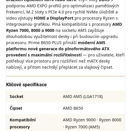
podporou AMD EXPO profilů pro optimalizaci paměťových
frekvencí, M.2 sloty s PCIe 4.0 pro rychlé NVMe úložiště a
video výstupy
HDMI a DisplayPort
pro procesory Ryzen s
integrovanou grafikou. Plná kompatibilita s procesory
AMD
Ryzen 7000, 8000 a 9000
na socketu AM5 zajišťuje
dlouhodobou využitelnost desky i při budoucím upgradu
procesoru. Prime B650-PLUS přináší
moderní AM5
platformu nové generace do plnoformátového ATX
provedení s maximální rozšiřitelností
— pro uživatele, kteří
potřebují více prostoru pro rozšíření než mATX desky
nabízejí, a přitom nechtějí přeplácet za vlajkový čipset.
Klíčové specifikace
Socket
AMD AM5 (LGA1718)
Čipset
AMD B650
Kompatibilní
AMD Ryzen 9000 · Ryzen 8000
procesory
· Ryzen 7000 (AM5)