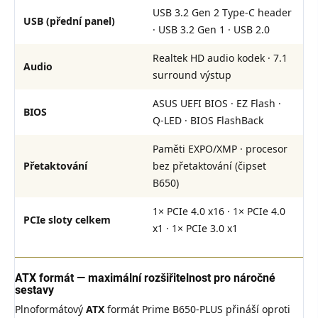
USB 3.2 Gen 2 Type-C header
USB (přední panel)
· USB 3.2 Gen 1 · USB 2.0
Realtek HD audio kodek · 7.1
Audio
surround výstup
ASUS UEFI BIOS · EZ Flash ·
BIOS
Q-LED · BIOS FlashBack
Paměti EXPO/XMP · procesor
Přetaktování
bez přetaktování (čipset
B650)
1× PCIe 4.0 x16 · 1× PCIe 4.0
PCIe sloty celkem
x1 · 1× PCIe 3.0 x1
ATX formát — maximální rozšiřitelnost pro náročné
sestavy
Plnoformátový
ATX
formát Prime B650-PLUS přináší oproti