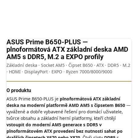
Detailní informace
ZEPTAT SE
HLÍDAT
ASUS Prime B650-PLUS —
plnoformátová ATX základní deska AMD
AM5 s DDR5, M.2 a EXPO profily
Základní deska · Socket AM5 · Čipset B650 · ATX · DDR5 · M.2
· HDMI · DisplayPort · EXPO · Ryzen 7000/8000/9000
O produktu
ASUS Prime B650-PLUS je
plnoformátová ATX základní
deska na moderní platformě AMD AM5 s čipsetem B650
—
vyvážené a dobře vybavené řešení pro domácí uživatele,
tvůrce obsahu a základní herní platformy, kteří chtějí
vstoupit do moderní AM5 generace s DDR5 v
plnoformátovém ATX provedení bez nutnosti sahat po
dražších čipsetech X670 nebo X870
. Čtyři sloty
DDR5
s