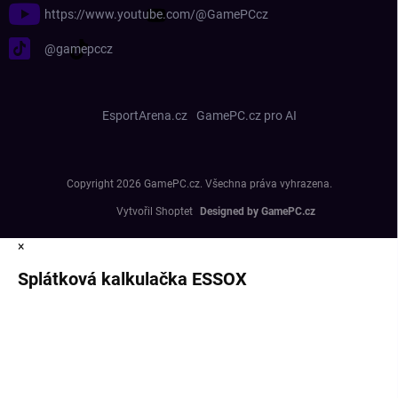
https://www.youtube.com/@GamePCcz
@gamepccz
EsportArena.cz
GamePC.cz pro AI
Copyright 2026
GamePC.cz
. Všechna práva vyhrazena.
Vytvořil Shoptet
×
Splátková kalkulačka ESSOX