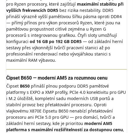
pro Ryzen procesory, které zajišťují
maximální stabilitu při
vyšších frekvencích DDR5
bez rizika nestability. DDR5
přináší výrazně vyšší paměťovou šířku pásma oproti DDR4
— přímý přínos pro výkon procesorů Ryzen, které jsou na
paměťovou propustnost citlivé zejména u Ryzen G
procesorů s integrovanou grafikou. Čtyři sloty umožňují
konfiguraci
od 16 GB po 192 GB DDR5
— od základní herní
sestavy přes výkonnější tvůrčí pracovní stanici až po
profesionální renderovací nebo vývojářskou stanici s
maximální RAM výbavou.
Čipset B650 — moderní AM5 za rozumnou cenu
Čipset
B650
přináší plnou podporu DDR5 paměťové
platformy s EXPO a XMP profily, PCIe 4.0 konektivitu pro GPU
i M.2 úložiště, kompletní sadu moderních USB portů a
stabilní provoz bez přetaktování procesoru. Oproti
vlajkovému X870E čipsetu B650 nenabízí přetaktování
procesoru ani PCIe 5.0 pro GPU — pro domácí, tvůrčí a
základní herní sestavy, kde je prioritou
moderní AM5
platforma s maximální rozšiřitelností za dostupnou cenu
,