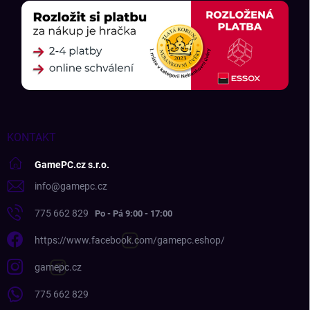
KONTAKT
GamePC.cz s.r.o.
info
@
gamepc.cz
775 662 829
https://www.facebook.com/gamepc.eshop/
gamepc.cz
775 662 829