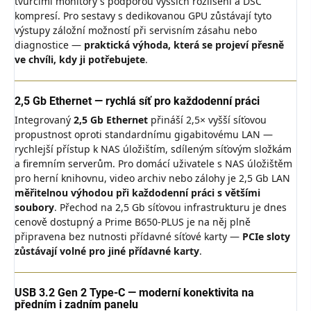
tvůrčími monitory s podporou vyšších rozlišení a DSC
kompresí. Pro sestavy s dedikovanou GPU zůstávají tyto
výstupy záložní možností při servisním zásahu nebo
diagnostice —
praktická výhoda, která se projeví přesně
ve chvíli, kdy ji potřebujete
.
2,5 Gb Ethernet — rychlá síť pro každodenní práci
Integrovaný
2,5 Gb Ethernet
přináší 2,5× vyšší síťovou
propustnost oproti standardnímu gigabitovému LAN —
rychlejší přístup k NAS úložištím, sdíleným síťovým složkám
a firemním serverům. Pro domácí uživatele s NAS úložištěm
pro herní knihovnu, video archiv nebo zálohy je 2,5 Gb LAN
měřitelnou výhodou při každodenní práci s většími
soubory
. Přechod na 2,5 Gb síťovou infrastrukturu je dnes
cenově dostupný a Prime B650-PLUS je na něj plně
připravena bez nutnosti přídavné síťové karty —
PCIe sloty
zůstávají volné pro jiné přídavné karty
.
USB 3.2 Gen 2 Type-C — moderní konektivita na
předním i zadním panelu