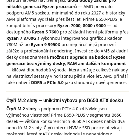
platforma AMD navržená jako
dlouhodobý základ pro
několik generací Ryzen procesorů
— AMD potvrdilo
podporu AM5 socketu minimálně do roku 2027 a historicky
AM4 platforma vydržela přes šest let. Prime B650-PLUS je
kompatibilní s procesory
Ryzen 7000, 8000 i 9000
— od
dostupného
Ryzen 5 7600
pro základní herní platformu přes
Ryzen 7 8700G
s výkonnou integrovanou grafikou Radeon
780M až po
Ryzen 9 9950X
pro nejnáročnější pracovní
zátěže a profesionální rendering. Investice do AM5 základní
desky dnes znamená
možnost upgradu na budoucí Ryzen
generace bez výměny desky, RAM ani dalších komponent
— klíčová dlouhodobá výhoda, která snižuje celkové náklady
na vlastnictví sestavy v horizontu pěti a více let. AM5 přináší
také nativní
DDR5 a PCIe 5.0
jako standardy nové generace.
Čtyři M.2 sloty — unikátní výbava pro B650 ATX desku
Čtyři M.2 sloty
s podporou PCIe 4.0 x4 NVMe jsou
výjimečnou vlastností Prime B650-PLUS v segmentu B650
desek — většina konkurenčních B650 ATX desek nabízí dva
nebo tři M.2 sloty. Čtyři interní NVMe SSD pozice otevírají
možnosti, které mATX desky jednoduše nenabídnou: