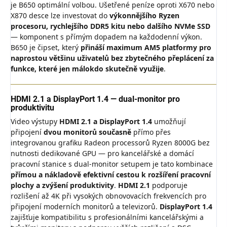
je B650 optimální volbou. Ušetřené peníze oproti X670 nebo
X870 desce lze investovat do
výkonnějšího Ryzen
procesoru, rychlejšího DDR5 kitu nebo dalšího NVMe SSD
— komponent s přímým dopadem na každodenní výkon.
B650 je čipset, který
přináší maximum AM5 platformy pro
naprostou většinu uživatelů bez zbytečného přeplácení za
funkce, které jen málokdo skutečně využije
.
HDMI 2.1 a DisplayPort 1.4 — dual-monitor pro
produktivitu
Video výstupy
HDMI 2.1 a DisplayPort 1.4
umožňují
připojení
dvou monitorů současně
přímo přes
integrovanou grafiku Radeon processorů Ryzen 8000G bez
nutnosti dedikované GPU — pro kancelářské a domácí
pracovní stanice s dual-monitor setupem je tato kombinace
přímou a nákladově efektivní cestou k rozšíření pracovní
plochy a zvýšení produktivity
.
HDMI 2.1
podporuje
rozlišení až 4K při vysokých obnovovacích frekvencích pro
připojení moderních monitorů a televizorů.
DisplayPort 1.4
zajišťuje kompatibilitu s profesionálními kancelářskými a