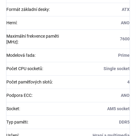
Formát základní desky
:
ATX
Herní
:
ANO
Maximální frekvence paměti
7600
[MHz]
:
Modelová řada
:
Prime
Počet CPU socketů
:
Single socket
Počet paměťových slotů
:
4
Podpora ECC
:
ANO
Socket
:
AM5 socket
Typ paměti
:
DDR5
Určení
:
Hraní a multimedia