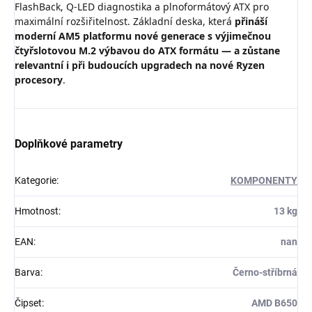
FlashBack, Q-LED diagnostika a plnoformátový ATX pro
maximální rozšiřitelnost. Základní deska, která
přináší
moderní AM5 platformu nové generace s výjimečnou
čtyřslotovou M.2 výbavou do ATX formátu — a zůstane
relevantní i při budoucích upgradech na nové Ryzen
procesory
.
Doplňkové parametry
Kategorie
:
KOMPONENTY
Hmotnost
:
13 kg
EAN
:
nan
Barva
:
Černo-stříbrná
Čipset
:
AMD B650