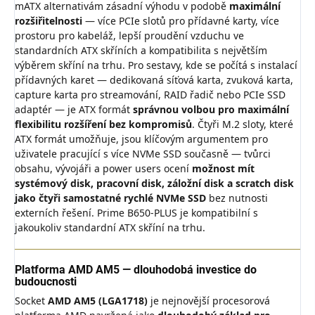
mATX alternativám zásadní výhodu v podobě
maximální
rozšiřitelnosti
— více PCIe slotů pro přídavné karty, více
prostoru pro kabeláž, lepší proudění vzduchu ve
standardních ATX skříních a kompatibilita s největším
výběrem skříní na trhu. Pro sestavy, kde se počítá s instalací
přídavných karet — dedikovaná síťová karta, zvuková karta,
capture karta pro streamování, RAID řadič nebo PCIe SSD
adaptér — je ATX formát
správnou volbou pro maximální
flexibilitu rozšíření bez kompromisů
. Čtyři M.2 sloty, které
ATX formát umožňuje, jsou klíčovým argumentem pro
uživatele pracující s více NVMe SSD současně — tvůrci
obsahu, vývojáři a power users ocení
možnost mít
systémový disk, pracovní disk, záložní disk a scratch disk
jako čtyři samostatné rychlé NVMe SSD
bez nutnosti
externích řešení. Prime B650-PLUS je kompatibilní s
jakoukoliv standardní ATX skříní na trhu.
Platforma AMD AM5 — dlouhodobá investice do
budoucnosti
Socket
AMD AM5 (LGA1718)
je nejnovější procesorová