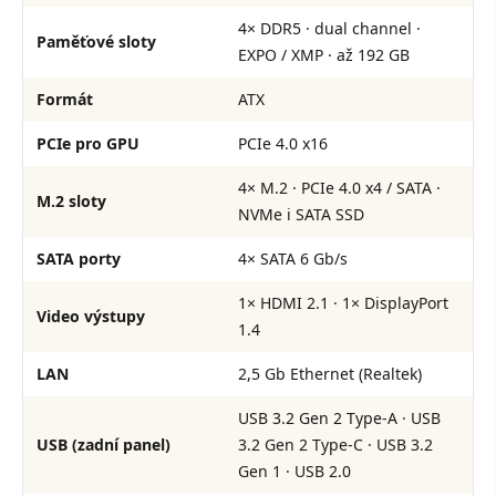
4× DDR5 · dual channel ·
Paměťové sloty
EXPO / XMP · až 192 GB
Formát
ATX
PCIe pro GPU
PCIe 4.0 x16
4× M.2 · PCIe 4.0 x4 / SATA ·
M.2 sloty
NVMe i SATA SSD
SATA porty
4× SATA 6 Gb/s
1× HDMI 2.1 · 1× DisplayPort
Video výstupy
1.4
LAN
2,5 Gb Ethernet (Realtek)
USB 3.2 Gen 2 Type-A · USB
USB (zadní panel)
3.2 Gen 2 Type-C · USB 3.2
Gen 1 · USB 2.0