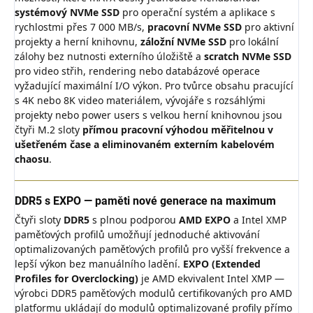
systémový NVMe SSD
pro operační systém a aplikace s
rychlostmi přes 7 000 MB/s,
pracovní NVMe SSD
pro aktivní
projekty a herní knihovnu,
záložní NVMe SSD
pro lokální
zálohy bez nutnosti externího úložiště a
scratch NVMe SSD
pro video střih, rendering nebo databázové operace
vyžadující maximální I/O výkon. Pro tvůrce obsahu pracující
s 4K nebo 8K video materiálem, vývojáře s rozsáhlými
projekty nebo power users s velkou herní knihovnou jsou
čtyři M.2 sloty
přímou pracovní výhodou měřitelnou v
ušetřeném čase a eliminovaném externím kabelovém
chaosu
.
DDR5 s EXPO — paměti nové generace na maximum
Čtyři sloty
DDR5
s plnou podporou
AMD EXPO
a Intel XMP
paměťových profilů umožňují jednoduché aktivování
optimalizovaných paměťových profilů pro vyšší frekvence a
lepší výkon bez manuálního ladění.
EXPO (Extended
Profiles for Overclocking)
je AMD ekvivalent Intel XMP —
výrobci DDR5 paměťových modulů certifikovaných pro AMD
platformu ukládají do modulů optimalizované profily přímo