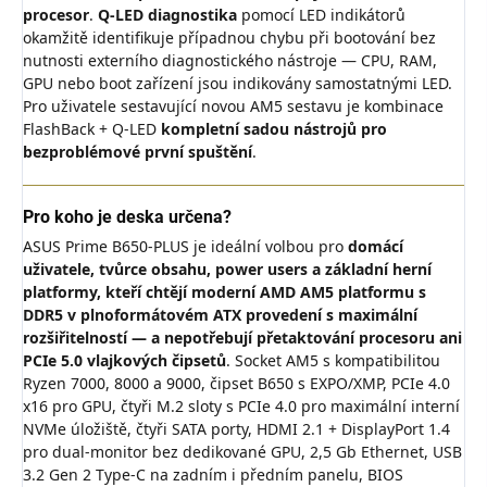
procesor
.
Q-LED diagnostika
pomocí LED indikátorů
okamžitě identifikuje případnou chybu při bootování bez
nutnosti externího diagnostického nástroje — CPU, RAM,
GPU nebo boot zařízení jsou indikovány samostatnými LED.
Pro uživatele sestavující novou AM5 sestavu je kombinace
FlashBack + Q-LED
kompletní sadou nástrojů pro
bezproblémové první spuštění
.
Pro koho je deska určena?
ASUS Prime B650-PLUS je ideální volbou pro
domácí
uživatele, tvůrce obsahu, power users a základní herní
platformy, kteří chtějí moderní AMD AM5 platformu s
DDR5 v plnoformátovém ATX provedení s maximální
rozšiřitelností — a nepotřebují přetaktování procesoru ani
PCIe 5.0 vlajkových čipsetů
. Socket AM5 s kompatibilitou
Ryzen 7000, 8000 a 9000, čipset B650 s EXPO/XMP, PCIe 4.0
x16 pro GPU, čtyři M.2 sloty s PCIe 4.0 pro maximální interní
NVMe úložiště, čtyři SATA porty, HDMI 2.1 + DisplayPort 1.4
pro dual-monitor bez dedikované GPU, 2,5 Gb Ethernet, USB
3.2 Gen 2 Type-C na zadním i předním panelu, BIOS