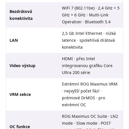
WiFi 7 (802.11be) · 2,4 GHz + 5
Bezdrátová
GHz + 6 GHz · Multi-Link
konektivita
Operation · Bluetooth 5.4
2,5 Gb Intel Ethernet · nízká
LAN
latence · spolehlivá drátová
konektivita
HDMI · přes Intel
Video výstup
integrovanou grafiku Core
Ultra 200 série
Extrémní ROG Maximus VRM
· nejvyšší počet fází ·
VRM sekce
prémiové DrMOS · pro
extrémní OC
ROG Maximus OC Suite · LN2
mode · Slow mode · POST
OC funkce