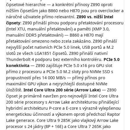
čipsetové hierarchie — a konkrétní přínosy Z890 oproti
nižším čipsetům jako B860 nebo H870 jsou pro overclocker a
náročné uživatele přímo relevantní.
Z890 vs. nižší Intel
čipsety
: Z890 přináší plnou podporu přetaktování procesoru
(Intel XTU, manuální přetaktování) a paměti (XMP 3.0,
manuální DDR5 přetaktování) — B860 a H870 mají
přetaktování omezeno nebo zcela zakázáno. Z890 přináší
nejvyšší počet nativních PCIe 5.0 linek, USB portů a M.2
slotů ze všech LGA1851 čipsetů. Z890 přináší nativní
Thunderbolt 4 podporu bez externího kontroléru.
PCIe 5.0
konektivita
— Z890 zajišťuje PCIe 5.0 x16 pro GPU slot
přímo z procesoru a PCIe 5.0 M.2 sloty pro NVMe SSD s
propustností přes 14 000 MB/s — přímý přínos pro
maximální GPU výkon a nejrychlejší dostupné NVMe
úložiště.
Intel Core Ultra 200 série (Arrow Lake)
— Z890
čipset je primárně navržen pro nejnovější Intel Core Ultra
200 série procesory s Arrow Lake architekturou přinášející
hybridní architekturu P-core a E-core s výrazně vylepšenou
energetickou účinností a výkonem oproti předchozí Raptor
Lake generace. Core Ultra 9 285K jako vlajkový Arrow Lake
procesor s 24 jádry (8P + 16E) a Core Ultra 7 265K jako