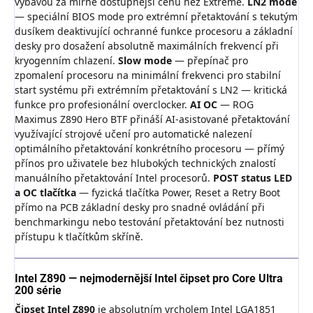
výbavou za mírně dostupnější cenu než Extreme.
LN2 mode
— speciální BIOS mode pro extrémní přetaktování s tekutým
dusíkem deaktivující ochranné funkce procesoru a základní
desky pro dosažení absolutně maximálních frekvencí při
kryogenním chlazení.
Slow mode
— přepínač pro
zpomalení procesoru na minimální frekvenci pro stabilní
start systému při extrémním přetaktování s LN2 — kritická
funkce pro profesionální overclocker.
AI OC
— ROG
Maximus Z890 Hero BTF přináší AI-asistované přetaktování
využívající strojové učení pro automatické nalezení
optimálního přetaktování konkrétního procesoru — přímý
přínos pro uživatele bez hlubokých technických znalostí
manuálního přetaktování Intel procesorů.
POST status LED
a OC tlačítka
— fyzická tlačítka Power, Reset a Retry Boot
přímo na PCB základní desky pro snadné ovládání při
benchmarkingu nebo testování přetaktování bez nutnosti
přístupu k tlačítkům skříně.
Intel Z890 — nejmodernější Intel čipset pro Core Ultra
200 série
Čipset Intel Z890
je absolutním vrcholem Intel LGA1851