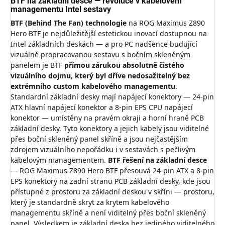
BTF na základní desce — revoluce v kabelovém
managementu Intel sestavy
BTF (Behind The Fan) technologie
na ROG Maximus Z890
Hero BTF je nejdůležitější estetickou inovací dostupnou na
Intel základních deskách — a pro PC nadšence budující
vizuálně propracovanou sestavu s bočním skleněným
panelem je BTF
přímou zárukou absolutně čistého
vizuálního dojmu, který byl dříve nedosažitelný bez
extrémního custom kabelového managementu
.
Standardní základní desky mají napájecí konektory — 24-pin
ATX hlavní napájecí konektor a 8-pin EPS CPU napájecí
konektor — umístěny na pravém okraji a horní hraně PCB
základní desky. Tyto konektory a jejich kabely jsou viditelné
přes boční skleněný panel skříně a jsou nejčastějším
zdrojem vizuálního nepořádku i v sestavách s pečlivým
kabelovým managementem.
BTF řešení na základní desce
— ROG Maximus Z890 Hero BTF přesouvá 24-pin ATX a 8-pin
EPS konektory na zadní stranu PCB základní desky, kde jsou
přístupné z prostoru za základní deskou v skříni — prostoru,
který je standardně skryt za krytem kabelového
managementu skříně a není viditelný přes boční skleněný
panel. Výsledkem je základní deska bez jediného viditelného