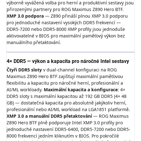
výborně vyvážená volba pro herní a produktivní sestavy jsou
přirozenými partnery pro ROG Maximus Z890 Hero BTF.
XMP 3.0 podpora
— Z890 přináší plnou XMP 3.0 podporu
pro jednoduché nastavení vysokých DDR5 frekvencí —
DDR5-7200 nebo DDR5-8000 XMP profily jsou jednoduše
aktivovatelné v BIOS pro maximální paměťový výkon bez
manuálního přetaktování.
4× DDR5 — výkon a kapacita pro náročné Intel sestavy
Čtyři DDR5 sloty
v dual-channel konfiguraci na ROG
Maximus Z890 Hero BTF zajišťují maximální paměťovou
flexibilitu a kapacitu pro náročné herní, profesionální a
AI/ML workloady.
Maximální kapacita a konfigurace
: 4×
DDR5 sloty s maximální kapacitou až 192 GB DDR5 (4× 48
GB) — dostatečná kapacita pro absolutně jakýkoliv herní,
profesionální nebo AI/ML workload na LGA1851 platformě.
XMP 3.0 a manuální DDR5 přetaktování
— ROG Maximus
Z890 Hero BTF plně podporuje Intel XMP 3.0 profily pro
jednoduché nastavení DDR5-6400, DDR5-7200 nebo DDR5-
8000 frekvencí jedním kliknutím v BIOS. Pro pokročilé