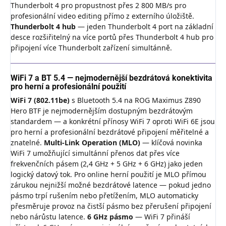
Thunderbolt 4 pro propustnost přes 2 800 MB/s pro
profesionální video editing přímo z externího úložiště.
Thunderbolt 4 hub
— jeden Thunderbolt 4 port na základní
desce rozšiřitelný na více portů přes Thunderbolt 4 hub pro
připojení více Thunderbolt zařízení simultánně.
WiFi 7 a BT 5.4 — nejmodernější bezdrátová konektivita
pro herní a profesionální použití
WiFi 7 (802.11be)
s Bluetooth 5.4 na ROG Maximus Z890
Hero BTF je nejmodernějším dostupným bezdrátovým
standardem — a konkrétní přínosy WiFi 7 oproti WiFi 6E jsou
pro herní a profesionální bezdrátové připojení měřitelné a
znatelné.
Multi-Link Operation (MLO)
— klíčová novinka
WiFi 7 umožňující simultánní přenos dat přes více
frekvenčních pásem (2,4 GHz + 5 GHz + 6 GHz) jako jeden
logický datový tok. Pro online herní použití je MLO přímou
zárukou nejnižší možné bezdrátové latence — pokud jedno
pásmo trpí rušením nebo přetížením, MLO automaticky
přesměruje provoz na čistší pásmo bez přerušení připojení
nebo nárůstu latence.
6 GHz pásmo
— WiFi 7 přináší