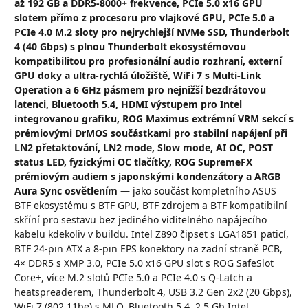
až 192 GB a DDR5-8000+ frekvence, PCIe 5.0 x16 GPU
slotem přímo z procesoru pro vlajkové GPU, PCIe 5.0 a
PCIe 4.0 M.2 sloty pro nejrychlejší NVMe SSD, Thunderbolt
4 (40 Gbps) s plnou Thunderbolt ekosystémovou
kompatibilitou pro profesionální audio rozhraní, externí
GPU doky a ultra-rychlá úložiště, WiFi 7 s Multi-Link
Operation a 6 GHz pásmem pro nejnižší bezdrátovou
latenci, Bluetooth 5.4, HDMI výstupem pro Intel
integrovanou grafiku, ROG Maximus extrémní VRM sekcí s
prémiovými DrMOS součástkami pro stabilní napájení při
LN2 přetaktování, LN2 mode, Slow mode, AI OC, POST
status LED, fyzickými OC tlačítky, ROG SupremeFX
prémiovým audiem s japonskými kondenzátory a ARGB
Aura Sync osvětlením
— jako součást kompletního ASUS
BTF ekosystému s BTF GPU, BTF zdrojem a BTF kompatibilní
skříní pro sestavu bez jediného viditelného napájecího
kabelu kdekoliv v buildu. Intel Z890 čipset s LGA1851 paticí,
BTF 24-pin ATX a 8-pin EPS konektory na zadní straně PCB,
4× DDR5 s XMP 3.0, PCIe 5.0 x16 GPU slot s ROG SafeSlot
Core+, více M.2 slotů PCIe 5.0 a PCIe 4.0 s Q-Latch a
heatspreaderem, Thunderbolt 4, USB 3.2 Gen 2x2 (20 Gbps),
WiFi 7 (802.11be) s MLO, Bluetooth 5.4, 2,5 Gb Intel