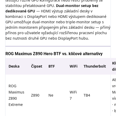
testující různé GPU konfigurace nebo řešící problémy se
stabilitou přetaktované GPU.
Dual-monitor setup bez
dedikované GPU
— HDMI výstup základní desky v
kombinaci s DisplayPort nebo HDMI výstupem dedikované
GPU umožňuje dual-monitor nebo triple-monitor setup s
jedním monitorem připojeným přes základní desku — přímý
přínos pro uživatele vyžadující rozšířenou pracovní plochu
bez nutnosti druhé GPU nebo DisplayPort hubu.
ROG Maximus Z890 Hero BTF vs. klíčové alternativy
Kl
Deska
Čipset
BTF
WiFi
Thunderbolt
di
Ab
ROG
vr
Maximus
WiFi
M
Z890
Ne
TB4
Z890
7
ví
Extreme
· 
· 