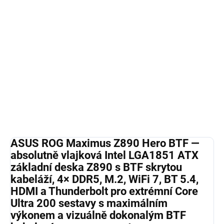
LGA1851
s čipsetem
Z890
— BTF technologie pro
absolutně čistý kabelový management
, WiFi 7 s
MLO, Thunderbolt, 4× DDR5 a ROG Maximus
overclockerská dědičnost pro
extrémní Core Ultra
200 sestavy bez kompromisů
.
Detailní informace
ZEPTAT SE
HLÍDAT
ASUS ROG Maximus Z890 Hero BTF —
absolutně vlajková Intel LGA1851 ATX
základní deska Z890 s BTF skrytou
kabeláží, 4× DDR5, M.2, WiFi 7, BT 5.4,
HDMI a Thunderbolt pro extrémní Core
Ultra 200 sestavy s maximálním
výkonem a vizuálně dokonalým BTF