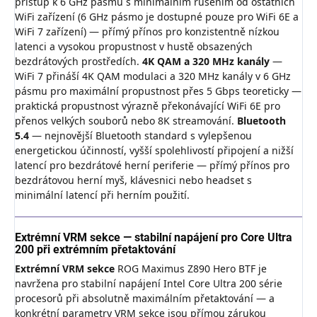
přístup k 6 GHz pásmu s minimálním rušením od ostatních
WiFi zařízení (6 GHz pásmo je dostupné pouze pro WiFi 6E a
WiFi 7 zařízení) — přímý přínos pro konzistentně nízkou
latenci a vysokou propustnost v hustě obsazených
bezdrátových prostředích.
4K QAM a 320 MHz kanály
—
WiFi 7 přináší 4K QAM modulaci a 320 MHz kanály v 6 GHz
pásmu pro maximální propustnost přes 5 Gbps teoreticky —
praktická propustnost výrazně překonávající WiFi 6E pro
přenos velkých souborů nebo 8K streamování.
Bluetooth
5.4
— nejnovější Bluetooth standard s vylepšenou
energetickou účinností, vyšší spolehlivostí připojení a nižší
latencí pro bezdrátové herní periferie — přímý přínos pro
bezdrátovou herní myš, klávesnici nebo headset s
minimální latencí při herním použití.
Extrémní VRM sekce — stabilní napájení pro Core Ultra
200 při extrémním přetaktování
Extrémní VRM sekce
ROG Maximus Z890 Hero BTF je
navržena pro stabilní napájení Intel Core Ultra 200 série
procesorů při absolutně maximálním přetaktování — a
konkrétní parametry VRM sekce jsou přímou zárukou