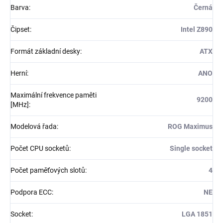
Barva
:
Černá
Čipset
:
Intel Z890
Formát základní desky
:
ATX
Herní
:
ANO
Maximální frekvence paměti
9200
[MHz]
:
Modelová řada
:
ROG Maximus
Počet CPU socketů
:
Single socket
Počet paměťových slotů
:
4
Podpora ECC
:
NE
Socket
:
LGA 1851