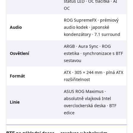
status LED · OC tlačítka · AI
OC
ROG SupremeFX · prémiový
Audio
audio kodek · japonské
kondenzátory · 7.1 surround
ARGB · Aura Sync · ROG
Osvětlení
estetika · synchronizace s BTF
sestavou
ATX · 305 × 244 mm · plná ATX
Formát
rozšiřitelnost
ASUS ROG Maximus ·
absolutně vlajková Intel
Linie
overclockerská deska · BTF
edice