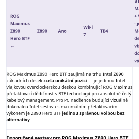
BT
M
ROG
+ 
Maximus
· 
WiFi
Z890
Z890
Ano
TB4
M
7
Hero BTF
de
←
vi
d
v
ROG Maximus Z890 Hero BTF zaujímá na trhu Intel Z890
základních desek
zcela unikátní pozici
— je jedinou Intel
vlajkovou overclockerskou deskou kombinující ROG Maximus
přetaktovací dědičnost s BTF technologií pro absolutně čistý
kabelový management. Pro PC nadšence budující vizuálně
dokonalou Intel sestavu s maximálním přetaktovacím
výkonem je Z890 Hero BTF
jedinou správnou volbou bez
alternativy
.
Doporučené sestavy pro ROG Maximus Z890 Hero BTF