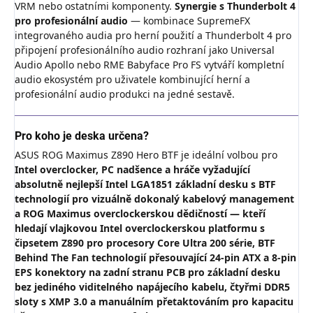
VRM nebo ostatními komponenty.
Synergie s Thunderbolt 4
pro profesionální audio
— kombinace SupremeFX
integrovaného audia pro herní použití a Thunderbolt 4 pro
připojení profesionálního audio rozhraní jako Universal
Audio Apollo nebo RME Babyface Pro FS vytváří kompletní
audio ekosystém pro uživatele kombinující herní a
profesionální audio produkci na jedné sestavě.
Pro koho je deska určena?
ASUS ROG Maximus Z890 Hero BTF je ideální volbou pro
Intel overclocker, PC nadšence a hráče vyžadující
absolutně nejlepší Intel LGA1851 základní desku s BTF
technologií pro vizuálně dokonalý kabelový management
a ROG Maximus overclockerskou dědičností — kteří
hledají vlajkovou Intel overclockerskou platformu s
čipsetem Z890 pro procesory Core Ultra 200 série, BTF
Behind The Fan technologií přesouvající 24-pin ATX a 8-pin
EPS konektory na zadní stranu PCB pro základní desku
bez jediného viditelného napájecího kabelu, čtyřmi DDR5
sloty s XMP 3.0 a manuálním přetaktováním pro kapacitu