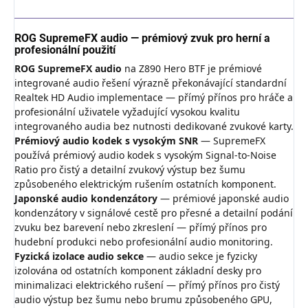
ROG SupremeFX audio — prémiový zvuk pro herní a
profesionální použití
ROG SupremeFX audio
na Z890 Hero BTF je prémiové
integrované audio řešení výrazně překonávající standardní
Realtek HD Audio implementace — přímý přínos pro hráče a
profesionální uživatele vyžadující vysokou kvalitu
integrovaného audia bez nutnosti dedikované zvukové karty.
Prémiový audio kodek s vysokým SNR
— SupremeFX
používá prémiový audio kodek s vysokým Signal-to-Noise
Ratio pro čistý a detailní zvukový výstup bez šumu
způsobeného elektrickým rušením ostatních komponent.
Japonské audio kondenzátory
— prémiové japonské audio
kondenzátory v signálové cestě pro přesné a detailní podání
zvuku bez barevení nebo zkreslení — přímý přínos pro
hudební produkci nebo profesionální audio monitoring.
Fyzická izolace audio sekce
— audio sekce je fyzicky
izolována od ostatních komponent základní desky pro
minimalizaci elektrického rušení — přímý přínos pro čistý
audio výstup bez šumu nebo brumu způsobeného GPU,