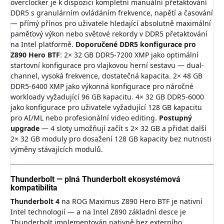
overclocker je k dispozici kompletní manuální přetaktování
DDR5 s granulárním ovládáním frekvence, napětí a časování
— přímý přínos pro uživatele hledající absolutně maximální
paměťový výkon nebo světové rekordy v DDR5 přetaktování
na Intel platformě.
Doporučené DDR5 konfigurace pro
Z890 Hero BTF
: 2× 32 GB DDR5-7200 XMP jako optimální
startovní konfigurace pro vlajkovou herní sestavu — dual-
channel, vysoká frekvence, dostatečná kapacita. 2× 48 GB
DDR5-6400 XMP jako výkonná konfigurace pro náročné
workloady vyžadující 96 GB kapacitu. 4× 32 GB DDR5-6000
jako konfigurace pro uživatele vyžadující 128 GB kapacitu
pro AI/ML nebo profesionální video editing.
Postupný
upgrade
— 4 sloty umožňují začít s 2× 32 GB a přidat další
2× 32 GB moduly pro dosažení 128 GB kapacity bez nutnosti
výměny stávajících modulů.
Thunderbolt — plná Thunderbolt ekosystémová
kompatibilita
Thunderbolt 4
na ROG Maximus Z890 Hero BTF je nativní
Intel technologií — a na Intel Z890 základní desce je
Thunderbolt implementován nativně bez externího