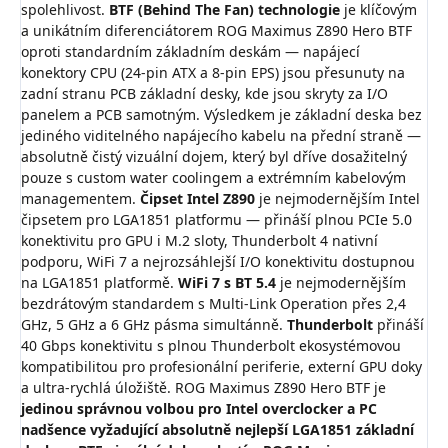
spolehlivost.
BTF (Behind The Fan) technologie
je klíčovým
a unikátním diferenciátorem ROG Maximus Z890 Hero BTF
oproti standardním základním deskám — napájecí
konektory CPU (24-pin ATX a 8-pin EPS) jsou přesunuty na
zadní stranu PCB základní desky, kde jsou skryty za I/O
panelem a PCB samotným. Výsledkem je základní deska bez
jediného viditelného napájecího kabelu na přední straně —
absolutně čistý vizuální dojem, který byl dříve dosažitelný
pouze s custom water coolingem a extrémním kabelovým
managementem.
Čipset Intel Z890
je nejmodernějším Intel
čipsetem pro LGA1851 platformu — přináší plnou PCIe 5.0
konektivitu pro GPU i M.2 sloty, Thunderbolt 4 nativní
podporu, WiFi 7 a nejrozsáhlejší I/O konektivitu dostupnou
na LGA1851 platformě.
WiFi 7 s BT 5.4
je nejmodernějším
bezdrátovým standardem s Multi-Link Operation přes 2,4
GHz, 5 GHz a 6 GHz pásma simultánně.
Thunderbolt
přináší
40 Gbps konektivitu s plnou Thunderbolt ekosystémovou
kompatibilitou pro profesionální periferie, externí GPU doky
a ultra-rychlá úložiště. ROG Maximus Z890 Hero BTF je
jedinou správnou volbou pro Intel overclocker a PC
nadšence vyžadující absolutně nejlepší LGA1851 základní