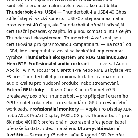
kontroléru pro maximální spolehlivost a kompatibilitu.
Thunderbolt 4 vs. USB4
— Thunderbolt 4 a USB4 40 Gbps
sdílejí stejný fyzický konektor USB-C a stejnou maximální
propustnost 40 Gbps, ale Thunderbolt 4 přináší přísnější
certifikační požadavky zajišťující plnou kompatibilitu s celým
Thunderbolt ekosystémem. Thunderbolt 4 zařízení jsou
certifikována pro garantovanou kompatibilitu — na rozdíl od
USB4, kde kompatibilita závisí na konkrétní implementaci
výrobce.
Thunderbolt ekosystém pro ROG Maximus Z890
Hero BTF
:
Profesionální audio rozhraní
— Universal Audio
Apollo Twin X, Focusrite Clarett 4Pre nebo RME Babyface Pro
FS přes Thunderbolt 4 pro minimální latenci a maximální
audio kvalitu pro hudební produkci nebo streamování.
Externí GPU doky
— Razer Core X nebo Sonnet eGPU
Breakaway Box přes Thunderbolt 4 pro připojení externího
GPU k notebooku nebo jako sekundární GPU pro výpočetní
workloady.
Profesionální monitory
— Apple Pro Display XDR
nebo ASUS ProArt Display PA32UCG přes Thunderbolt 4 pro
6K nebo 4K HDR profesionální zobrazení přes jeden kabel
přenášející data, video i napájení.
Ultra-rychlá externí
úložiště
— Samsung X5 nebo LaCie Rugged SSD Pro přes