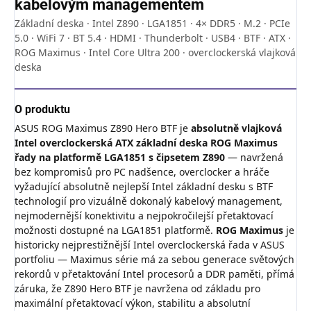
kabelovým managementem
Základní deska · Intel Z890 · LGA1851 · 4× DDR5 · M.2 · PCIe
5.0 · WiFi 7 · BT 5.4 · HDMI · Thunderbolt · USB4 · BTF · ATX ·
ROG Maximus · Intel Core Ultra 200 · overclockerská vlajková
deska
O produktu
ASUS ROG Maximus Z890 Hero BTF je
absolutně vlajková
Intel overclockerská ATX základní deska ROG Maximus
řady na platformě LGA1851 s čipsetem Z890
— navržená
bez kompromisů pro PC nadšence, overclocker a hráče
vyžadující absolutně nejlepší Intel základní desku s BTF
technologií pro vizuálně dokonalý kabelový management,
nejmodernější konektivitu a nejpokročilejší přetaktovací
možnosti dostupné na LGA1851 platformě.
ROG Maximus
je
historicky nejprestižnější Intel overclockerská řada v ASUS
portfoliu — Maximus série má za sebou generace světových
rekordů v přetaktování Intel procesorů a DDR paměti, přímá
záruka, že Z890 Hero BTF je navržena od základu pro
maximální přetaktovací výkon, stabilitu a absolutní