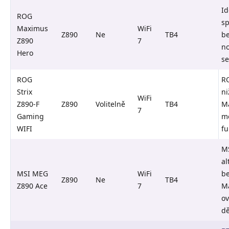
Id
ROG
sp
Maximus
WiFi
Z890
Ne
TB4
be
Z890
7
n
Hero
se
ROG
RO
Strix
ni
WiFi
Z890-F
Z890
Volitelně
TB4
M
7
Gaming
m
WIFI
fu
M
al
MSI MEG
WiFi
be
Z890
Ne
TB4
Z890 Ace
7
M
ov
dě