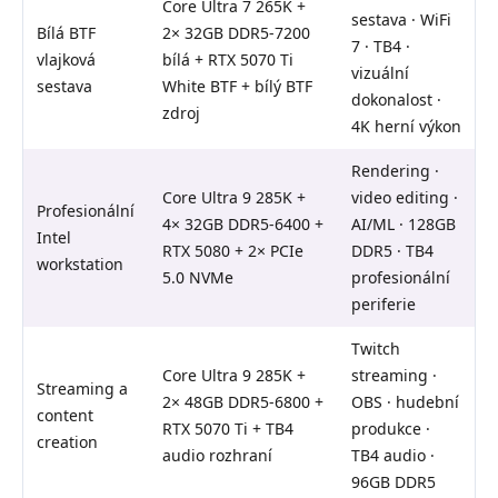
Core Ultra 7 265K +
sestava · WiFi
Bílá BTF
2× 32GB DDR5-7200
7 · TB4 ·
vlajková
bílá + RTX 5070 Ti
vizuální
sestava
White BTF + bílý BTF
dokonalost ·
zdroj
4K herní výkon
Rendering ·
Core Ultra 9 285K +
video editing ·
Profesionální
4× 32GB DDR5-6400 +
AI/ML · 128GB
Intel
RTX 5080 + 2× PCIe
DDR5 · TB4
workstation
5.0 NVMe
profesionální
periferie
Twitch
Core Ultra 9 285K +
streaming ·
Streaming a
2× 48GB DDR5-6800 +
OBS · hudební
content
RTX 5070 Ti + TB4
produkce ·
creation
audio rozhraní
TB4 audio ·
96GB DDR5