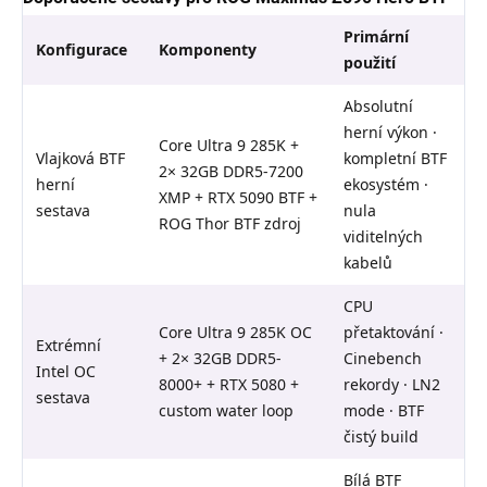
Primární
Konfigurace
Komponenty
použití
Absolutní
herní výkon ·
Core Ultra 9 285K +
Vlajková BTF
kompletní BTF
2× 32GB DDR5-7200
herní
ekosystém ·
XMP + RTX 5090 BTF +
sestava
nula
ROG Thor BTF zdroj
viditelných
kabelů
CPU
Core Ultra 9 285K OC
přetaktování ·
Extrémní
+ 2× 32GB DDR5-
Cinebench
Intel OC
8000+ + RTX 5080 +
rekordy · LN2
sestava
custom water loop
mode · BTF
čistý build
Bílá BTF