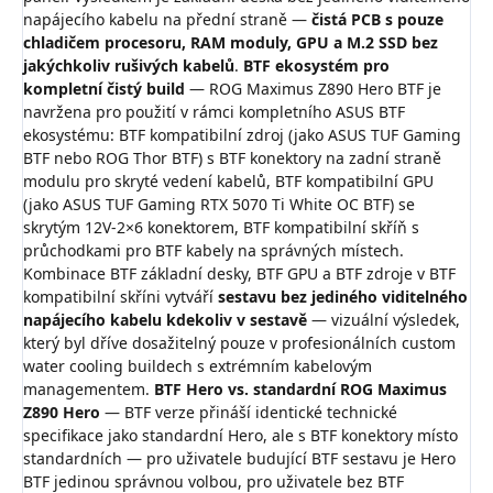
napájecího kabelu na přední straně —
čistá PCB s pouze
chladičem procesoru, RAM moduly, GPU a M.2 SSD bez
jakýchkoliv rušivých kabelů
.
BTF ekosystém pro
kompletní čistý build
— ROG Maximus Z890 Hero BTF je
navržena pro použití v rámci kompletního ASUS BTF
ekosystému: BTF kompatibilní zdroj (jako ASUS TUF Gaming
BTF nebo ROG Thor BTF) s BTF konektory na zadní straně
modulu pro skryté vedení kabelů, BTF kompatibilní GPU
(jako ASUS TUF Gaming RTX 5070 Ti White OC BTF) se
skrytým 12V-2×6 konektorem, BTF kompatibilní skříň s
průchodkami pro BTF kabely na správných místech.
Kombinace BTF základní desky, BTF GPU a BTF zdroje v BTF
kompatibilní skříni vytváří
sestavu bez jediného viditelného
napájecího kabelu kdekoliv v sestavě
— vizuální výsledek,
který byl dříve dosažitelný pouze v profesionálních custom
water cooling buildech s extrémním kabelovým
managementem.
BTF Hero vs. standardní ROG Maximus
Z890 Hero
— BTF verze přináší identické technické
specifikace jako standardní Hero, ale s BTF konektory místo
standardních — pro uživatele budující BTF sestavu je Hero
BTF jedinou správnou volbou, pro uživatele bez BTF