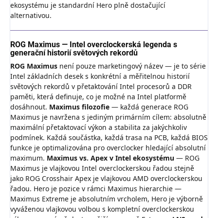
ekosystému je standardní Hero plně dostačující
alternativou.
ROG Maximus — Intel overclockerská legenda s
generační historií světových rekordů
ROG Maximus
není pouze marketingový název — je to série
Intel základních desek s konkrétní a měřitelnou historií
světových rekordů v přetaktování Intel procesorů a DDR
paměti, která definuje, co je možné na Intel platformě
dosáhnout.
Maximus filozofie
— každá generace ROG
Maximus je navržena s jediným primárním cílem: absolutně
maximální přetaktovací výkon a stabilita za jakýchkoliv
podmínek. Každá součástka, každá trasa na PCB, každá BIOS
funkce je optimalizována pro overclocker hledající absolutní
maximum.
Maximus vs. Apex v Intel ekosystému
— ROG
Maximus je vlajkovou Intel overclockerskou řadou stejně
jako ROG Crosshair Apex je vlajkovou AMD overclockerskou
řadou. Hero je pozice v rámci Maximus hierarchie —
Maximus Extreme je absolutním vrcholem, Hero je výborně
vyváženou vlajkovou volbou s kompletní overclockerskou