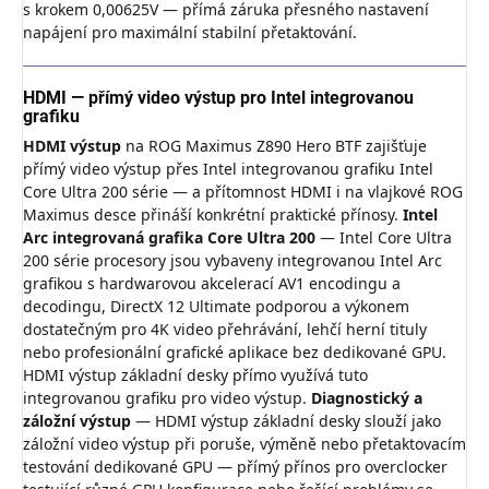
s krokem 0,00625V — přímá záruka přesného nastavení
napájení pro maximální stabilní přetaktování.
HDMI — přímý video výstup pro Intel integrovanou
grafiku
HDMI výstup
na ROG Maximus Z890 Hero BTF zajišťuje
přímý video výstup přes Intel integrovanou grafiku Intel
Core Ultra 200 série — a přítomnost HDMI i na vlajkové ROG
Maximus desce přináší konkrétní praktické přínosy.
Intel
Arc integrovaná grafika Core Ultra 200
— Intel Core Ultra
200 série procesory jsou vybaveny integrovanou Intel Arc
grafikou s hardwarovou akcelerací AV1 encodingu a
decodingu, DirectX 12 Ultimate podporou a výkonem
dostatečným pro 4K video přehrávání, lehčí herní tituly
nebo profesionální grafické aplikace bez dedikované GPU.
HDMI výstup základní desky přímo využívá tuto
integrovanou grafiku pro video výstup.
Diagnostický a
záložní výstup
— HDMI výstup základní desky slouží jako
záložní video výstup při poruše, výměně nebo přetaktovacím
testování dedikované GPU — přímý přínos pro overclocker