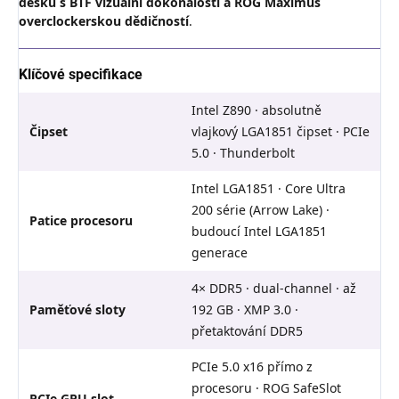
desku s BTF vizuální dokonalostí a ROG Maximus
overclockerskou dědičností
.
Klíčové specifikace
Intel Z890 · absolutně
Čipset
vlajkový LGA1851 čipset · PCIe
5.0 · Thunderbolt
Intel LGA1851 · Core Ultra
200 série (Arrow Lake) ·
Patice procesoru
budoucí Intel LGA1851
generace
4× DDR5 · dual-channel · až
Paměťové sloty
192 GB · XMP 3.0 ·
přetaktování DDR5
PCIe 5.0 x16 přímo z
procesoru · ROG SafeSlot
PCIe GPU slot