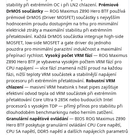
stability při extrémním OC i při LN2 chlazení.
Prémiové
DrMOS součástky
— ROG Maximus Z890 Hero BTF používá
prémiové DrMOS (Driver MOSFET) součástky s nejvyšším
hodnocením proudu dostupným na trhu pro minimální
elektrické ztráty a maximální stabilitu při extrémním
přetaktování. Každá DrMOS součástka integruje high-side
MOSFET, low-side MOSFET a gate driver do jednoho
pouzdra pro minimální parazitní indukčnost a maximální
přepínací rychlost.
Vysoký počet VRM fází
— ROG Maximus
Z890 Hero BTF je vybavena vysokým počtem VRM fází pro
CPU napájení — více fází znamená nižší proud na každou
fázi, nižší teploty VRM součástek a stabilnější napájení
procesoru při extrémním přetaktování.
Robustní VRM
chlazení
— masivní VRM heatsink s heat pipes zajišťuje
efektivní odvod tepla od VRM součástek při extrémním
přetaktování Core Ultra 9 285K nebo budoucích Intel
procesorů s vysokým TDP — přímý přínos pro stabilitu při
dlouhodobém benchmarkingu nebo herním zatížení.
Granulární napěťové ovládání
— BIOS ROG Maximus Z890
Hero BTF poskytuje granulární ovládání CPU Core napětí,
CPU SA napětí, DDR5 napětí a dalších napájecích parametrů