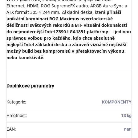
Ethernet, HDMI, ROG SupremeFX audio, ARGB Aura Sync a
ATX formát 305 × 244 mm. Základní deska, která
přináší
unikátní kombinaci ROG Maximus overclockerské
dědičnosti světových rekordů a BTF vizuální dokonalosti
do nejmodernější Intel Z890 LGA1851 platformy — jedinou
správnou volbou pro každého, kdo chce absolutně
nejlepší Intel základní desku a zároveň vizuálně nejčistší
možný build bez kompromisů v přetaktovacím výkonu
nebo konektivitě
.
Doplňkové parametry
Kategorie
:
KOMPONENTY
Hmotnost
:
13 kg
EAN
:
nan