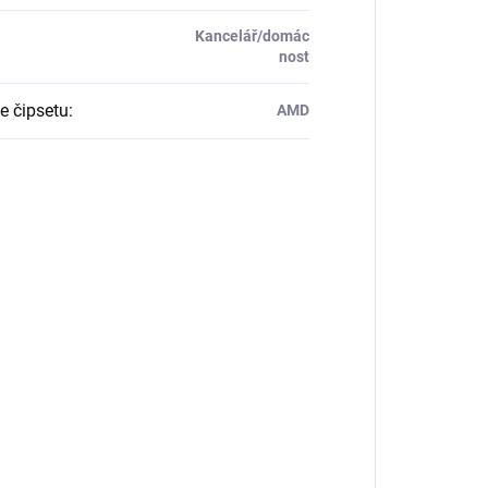
Kancelář/domác
nost
e čipsetu
:
AMD