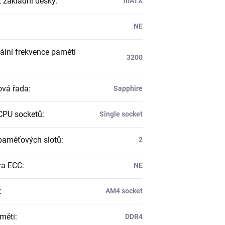
 základní desky
:
mATX
NE
lní frekvence paměti
3200
vá řada
:
Sapphire
CPU socketů
:
Single socket
paměťových slotů
:
2
ra ECC
:
NE
:
AM4 socket
měti
:
DDR4