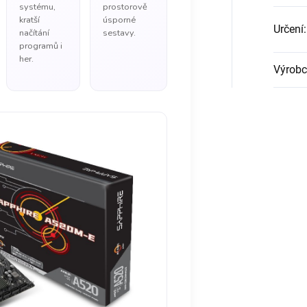
systému,
prostorově
kratší
úsporné
Určení
:
načítání
sestavy.
programů i
her.
Výrobc