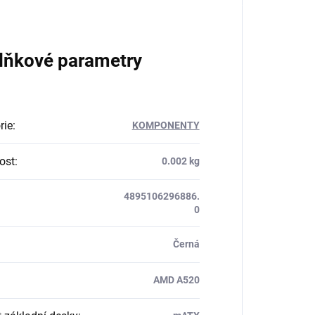
lňkové parametry
rie
:
KOMPONENTY
ost
:
0.002 kg
4895106296886.
0
Černá
AMD A520