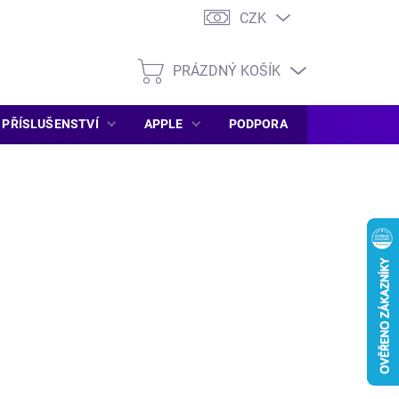
CZK
PRÁZDNÝ KOŠÍK
NÁKUPNÍ
KOŠÍK
PŘÍSLUŠENSTVÍ
APPLE
PODPORA
SERVIS PC
DEM