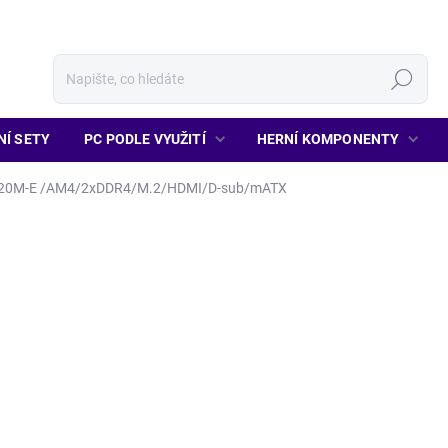
Hledat
NÍ SETY
PC PODLE VYUŽITÍ
HERNÍ KOMPONENTY
20M-E /AM4/2xDDR4/M.2/HDMI/D-sub/mATX
1 459 Kč
1 206 Kč bez DPH
Měrná
MOMENTÁLNĚ NENÍ SKLA
cena: