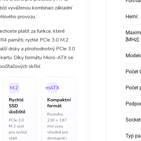
Formát
ízí vyváženou kombinaci základní
ehlivého provozu.
Herní
:
hcete platit za funkce, které
Maximá
DR4 paměti, rychlé PCIe 3.0 M.2
[MHz]
:
další disky a plnohodnotný PCIe 3.0
Modelo
 kartu. Díky formátu Micro-ATX se
očítačových skříní.
Počet 
M.2
mATX
Počet 
Rychlé
Kompaktní
Podpo
SSD
formát
úložiště
Rozměry
Socket
PCIe 3.0
230 × 197
M.2 slot
mm jsou
pro rychlý
vhodné pro
Typ pa
start
dostupné i