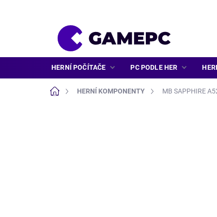
Přejít
na
obsah
HERNÍ POČÍTAČE
PC PODLE HER
HER
Domů
HERNÍ KOMPONENTY
MB SAPPHIRE A5
ZNAČKA:
SAPPHIRE