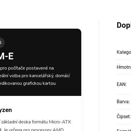
Dop
4
Katego
M-E
Hmotn
 pro počítače postavené na
lní volba pro kancelářský, domácí
edikovanou grafickou kartou.
EAN
:
Barva
:
Ryzen
Čipset
:
 základní deska formátu Micro-ATX
. Je určena pro procesory AMD