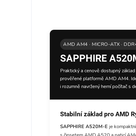
AMD AM4 · MICRO-ATX · DDR
SAPPHIRE A520
Praktický a cenově dostupný základ
prověřené platformě AMD AM4. Ideá
i rozumně navržený herní počítač s d
Stabilní základ pro AMD 
SAPPHIRE A520M-E
je kompaktní
s čipsetem AMD A520 a paticí AM4