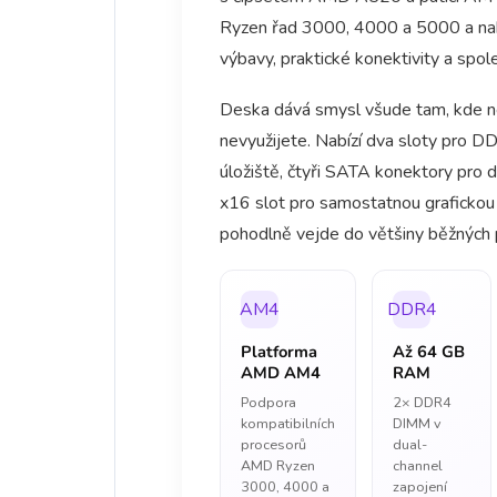
Ryzen řad 3000, 4000 a 5000 a nab
výbavy, praktické konektivity a spol
Deska dává smysl všude tam, kde nec
nevyužijete. Nabízí dva sloty pro D
úložiště, čtyři SATA konektory pro 
x16 slot pro samostatnou grafickou
pohodlně vejde do většiny běžných p
AM4
DDR4
Platforma
Až 64 GB
AMD AM4
RAM
Podpora
2× DDR4
kompatibilních
DIMM v
procesorů
dual-
AMD Ryzen
channel
3000, 4000 a
zapojení