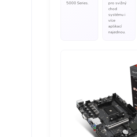
5000 Series.
pro svižný
chod
systému i
více
aplikací
najednou.