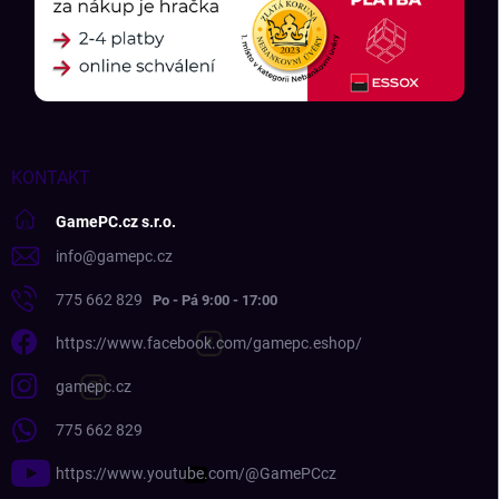
KONTAKT
GamePC.cz s.r.o.
info
@
gamepc.cz
775 662 829
https://www.facebook.com/gamepc.eshop/
gamepc.cz
775 662 829
https://www.youtube.com/@GamePCcz