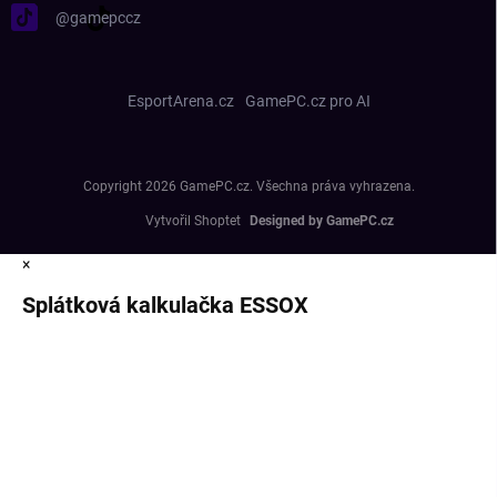
@gamepccz
EsportArena.cz
GamePC.cz pro AI
Copyright 2026
GamePC.cz
. Všechna práva vyhrazena.
Vytvořil Shoptet
×
Splátková kalkulačka ESSOX