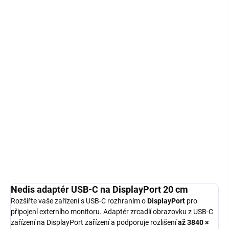
MŮŽEME
DORUČIT DO:
12.8.2026
−
+
DO KOŠÍKU
Nedis adaptér USB-C na DisplayPort 20 cm; Rozšiřte vaše zařízení
s USB-C rozhraním o DisplayPort pro připojení externího monitoru.
Adaptér zrcadlí obrazovku z USB-C zařízení na DisplayPort
zařízení a podporuje...
Detailní informace
ZEPTAT SE
HLÍDAT
Nedis adaptér USB-C na DisplayPort 20 cm
Rozšiřte vaše zařízení s USB-C rozhraním o
DisplayPort
pro
připojení externího monitoru. Adaptér zrcadlí obrazovku z USB-C
zařízení na DisplayPort zařízení a podporuje rozlišení
až 3840 ×