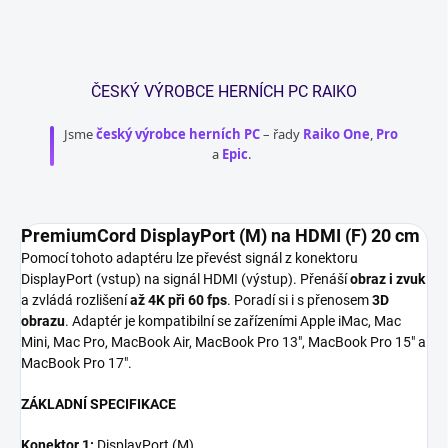
ČESKÝ VÝROBCE HERNÍCH PC RAIKO
Jsme
český výrobce herních PC
– řady
Raiko One
,
Pro
a
Epic
.
PremiumCord DisplayPort (M) na HDMI (F) 20 cm
Pomocí tohoto adaptéru lze převést signál z konektoru
DisplayPort (vstup) na signál HDMI (výstup). Přenáší
obraz i zvuk
a zvládá rozlišení
až 4K při 60 fps
. Poradí si i s přenosem
3D
obrazu
. Adaptér je kompatibilní se zařízeními Apple iMac, Mac
Mini, Mac Pro, MacBook Air, MacBook Pro 13", MacBook Pro 15" a
MacBook Pro 17".
ZÁKLADNÍ SPECIFIKACE
Konektor 1:
DisplayPort (M)