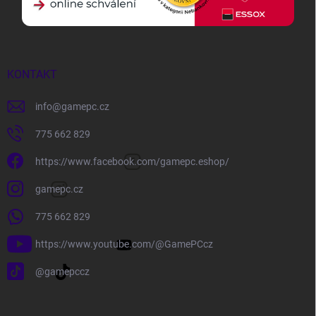
KONTAKT
info
@
gamepc.cz
775 662 829
https://www.facebook.com/gamepc.eshop/
gamepc.cz
775 662 829
https://www.youtube.com/@GamePCcz
@gamepccz