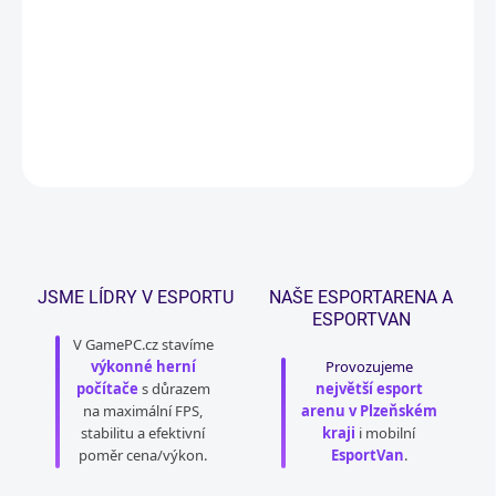
PremiumCord DisplayPort (M) na HDMI (F) 20 cm; Pomocí tohoto
adaptéru lze převést signál z konektoru DisplayPort (vstup) na
signál HDMI (výstup). Přenáší obraz i zvuk a zvládá rozlišení až 4K
při 60 fps ....
DETAILNÍ INFORMACE
ZEPTAT SE
HLÍDAT
JSME LÍDRY V ESPORTU
NAŠE ESPORTARENA A
ESPORTVAN
V GamePC.cz stavíme
výkonné herní
Provozujeme
počítače
s důrazem
největší esport
na maximální FPS,
arenu v Plzeňském
stabilitu a efektivní
kraji
i mobilní
poměr cena/výkon.
EsportVan
.