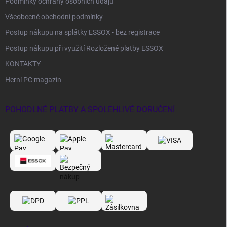
Podmínky ochrany osobních údajů
Všeobecné obchodní podmínky
Postup nákupu na splátky ESSOX - bez registrace
Postup nákupu při využití Rozložené platby ESSOX
KONTAKTY
Herní PC magazín
POHODLNÉ PLATBY A SPOLEHLIVÉ DORUČENÍ