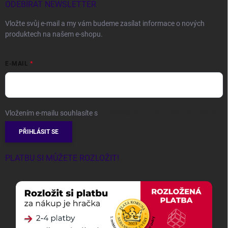
ODEBÍRAT NEWSLETTER
Vložte svůj e-mail a my vám budeme zasílat informace o nových
produktech na našem e-shopu.
E-MAIL
Vložením e-mailu souhlasíte s
podmínkami ochrany osobních údajů
PŘIHLÁSIT SE
PLATBU SI MŮŽETE ROZLOŽIT!