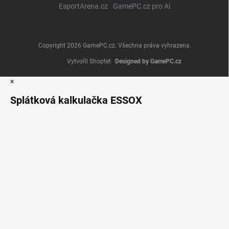
EsportArena.cz
GamePC.cz pro AI
Copyright 2026
GamePC.cz
. Všechna práva vyhrazena.
Vytvořil Shoptet
×
Splátková kalkulačka ESSOX