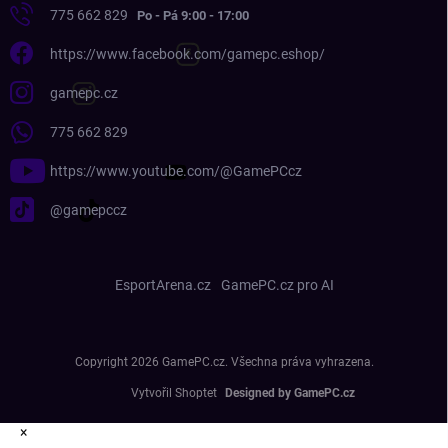
775 662 829
https://www.facebook.com/gamepc.eshop/
gamepc.cz
775 662 829
https://www.youtube.com/@GamePCcz
@gamepccz
EsportArena.cz
GamePC.cz pro AI
Copyright 2026
GamePC.cz
. Všechna práva vyhrazena.
Vytvořil Shoptet
×