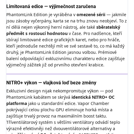
Limitovaná edice — výjimečnost zaručena
PhantomLink Edition je vyráběna v
omezené sérii
— jakmile
jsou zásoby vyčerpány, karta se na trhu znovu neobjeví. To z
ní dělá nejen výkonný herní nástroj, ale také
sběratelský
předmět s rostoucí hodnotou
v čase. Pro nadšence, kteří
sbírají limitované edice grafických karet, nebo pro hráče,
kteří jednoduše nechtějí mít ve své sestavě to, co má každý
druhý, je PhantomLink Edition jasnou volbou. Prémiové
balení odpovídající exkluzivnímu charakteru edice zajišťuje
výjimečný zážitek již od prvního otevření krabice.
NITRO+ výkon — vlajková loď beze změny
Exkluzivní design nijak nekompromituje výkon — pod
PhantomLink kabátem se skrývá
identická NITRO+ OC
platforma
jako u standardní edice. Vapor Chamber
pokrývající celou plochu GPU eliminuje horká místa a
zajišťuje trvalý provoz na maximálním boost taktu.
Tříventilátorový systém s většími ventilátory odvádí teplo
výrazně efektivněji než dvouventilátorové alternativy a