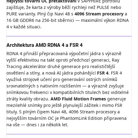
nejvyšší tovární OC přetaktování
v SAPPHIRE portfoliu
zajišťuje, že karta z výroby běží rychleji než PULSE nebo
PURE varianty. Plný čip Navi 48 s
4096 Stream procesory
a
16 GB GDDR6 na 256-bit sběrnici — maximální výkon RDNA
4 v každé situaci.
Architektura AMD RDNA 4 a FSR 4
RDNA 4 přináší přepracovaná výpočetní jádra s výrazně
vyšší efektivitou na takt oproti předchozí generaci, Ray
Tracing akcelerátor druhé generace pro realističtější
osvětlení a stíny, a nová AI jádra pohánějící
FSR 4
. FSR 4
využívá strojové učení pro generování ostrých snímků
srovnatelných s nativním rozlišením — a výrazně zvyšuje
snímkovou frekvenci v kompatibilních titulech bez viditelné
ztráty kvality obrazu.
AMD Fluid Motion Frames
generuje
mezilehlé snímky pro ještě plynulejší zážitek i mimo FSR
tituly. S plným čipem Navi 48, 4096 Stream procesory a
nejvyšším továrním OC je PhantomLink Edition připravena
na vše — dnes i za několik let.