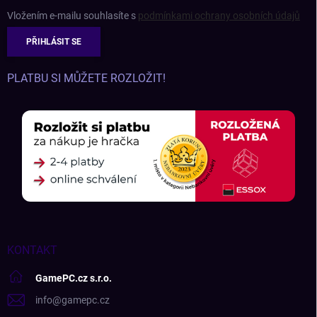
Vložením e-mailu souhlasíte s
podmínkami ochrany osobních údajů
PŘIHLÁSIT SE
PLATBU SI MŮŽETE ROZLOŽIT!
KONTAKT
GamePC.cz s.r.o.
info
@
gamepc.cz