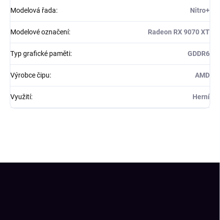
Modelová řada
:
Nitro+
Modelové označení
:
Radeon RX 9070 XT
Typ grafické paměti
:
GDDR6
Výrobce čipu
:
AMD
Využití
:
Herní
Z
á
p
a
t