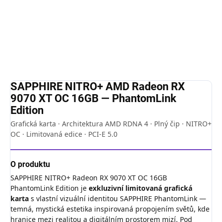
Detailní informace
ZEPTAT SE
HLÍDAT
SAPPHIRE NITRO+ AMD Radeon RX
9070 XT OC 16GB — PhantomLink
Edition
Grafická karta · Architektura AMD RDNA 4 · Plný čip · NITRO+
OC · Limitovaná edice · PCI-E 5.0
O produktu
SAPPHIRE NITRO+ Radeon RX 9070 XT OC 16GB
PhantomLink Edition je
exkluzivní limitovaná grafická
karta
s vlastní vizuální identitou SAPPHIRE PhantomLink —
temná, mystická estetika inspirovaná propojením světů, kde
hranice mezi realitou a digitálním prostorem mizí. Pod