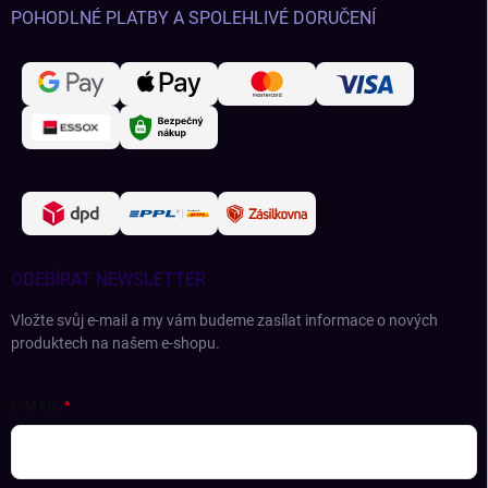
POHODLNÉ PLATBY A SPOLEHLIVÉ DORUČENÍ
ODEBÍRAT NEWSLETTER
Vložte svůj e-mail a my vám budeme zasílat informace o nových
produktech na našem e-shopu.
E-MAIL