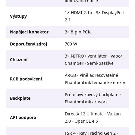
limitovaná edice
1× HDMI 2.1b · 3× DisplayPort
Výstupy
2.1
Napájecí konektor
3× 8-pin PCIe
Doporučený zdroj
700 W
3× NITRO+ ventilátor · Vapor
Chlazení
Chamber · Semi-passive
ARGB · Plně adresovatelné ·
RGB podsvícení
PhantomLink tematické efekty
Prémiový kovový backplate ·
Backplate
PhantomLink artwork
DirectX 12 Ultimate · Vulkan
API podpora
2.0 · OpenGL 4.6
FSR 4 · Ray Tracing Gen 2 ·