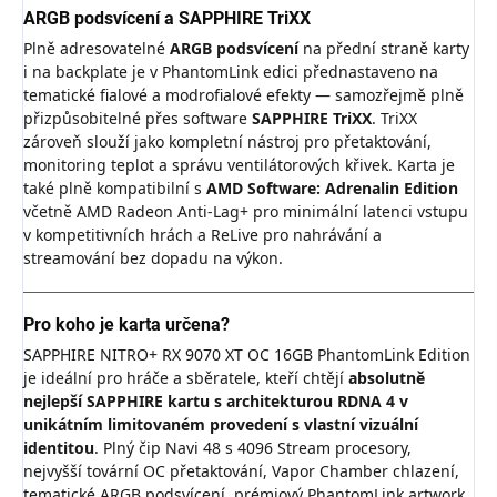
ARGB podsvícení a SAPPHIRE TriXX
Plně adresovatelné
ARGB podsvícení
na přední straně karty
i na backplate je v PhantomLink edici přednastaveno na
tematické fialové a modrofialové efekty — samozřejmě plně
přizpůsobitelné přes software
SAPPHIRE TriXX
. TriXX
zároveň slouží jako kompletní nástroj pro přetaktování,
monitoring teplot a správu ventilátorových křivek. Karta je
také plně kompatibilní s
AMD Software: Adrenalin Edition
včetně AMD Radeon Anti-Lag+ pro minimální latenci vstupu
v kompetitivních hrách a ReLive pro nahrávání a
streamování bez dopadu na výkon.
Pro koho je karta určena?
SAPPHIRE NITRO+ RX 9070 XT OC 16GB PhantomLink Edition
je ideální pro hráče a sběratele, kteří chtějí
absolutně
nejlepší SAPPHIRE kartu s architekturou RDNA 4 v
unikátním limitovaném provedení s vlastní vizuální
identitou
. Plný čip Navi 48 s 4096 Stream procesory,
nejvyšší tovární OC přetaktování, Vapor Chamber chlazení,
tematické ARGB podsvícení, prémiový PhantomLink artwork