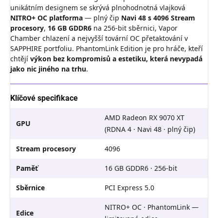
unikátním designem se skrývá plnohodnotná vlajková
NITRO+ OC platforma
— plný čip
Navi 48 s 4096 Stream
procesory
,
16 GB GDDR6
na 256-bit sběrnici, Vapor
Chamber chlazení a nejvyšší tovární OC přetaktování v
SAPPHIRE portfoliu. PhantomLink Edition je pro hráče, kteří
chtějí
výkon bez kompromisů a estetiku, která nevypadá
jako nic jiného na trhu
.
Klíčové specifikace
AMD Radeon RX 9070 XT
GPU
(RDNA 4 · Navi 48 · plný čip)
Stream procesory
4096
Paměť
16 GB GDDR6 · 256-bit
Sběrnice
PCI Express 5.0
NITRO+ OC · PhantomLink —
Edice