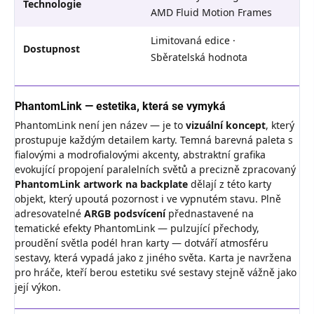
Technologie
AMD Fluid Motion Frames
Limitovaná edice ·
Dostupnost
Sběratelská hodnota
PhantomLink — estetika, která se vymyká
PhantomLink není jen název — je to
vizuální koncept
, který
prostupuje každým detailem karty. Temná barevná paleta s
fialovými a modrofialovými akcenty, abstraktní grafika
evokující propojení paralelních světů a precizně zpracovaný
PhantomLink artwork na backplate
dělají z této karty
objekt, který upoutá pozornost i ve vypnutém stavu. Plně
adresovatelné
ARGB podsvícení
přednastavené na
tematické efekty PhantomLink — pulzující přechody,
proudění světla podél hran karty — dotváří atmosféru
sestavy, která vypadá jako z jiného světa. Karta je navržena
pro hráče, kteří berou estetiku své sestavy stejně vážně jako
její výkon.