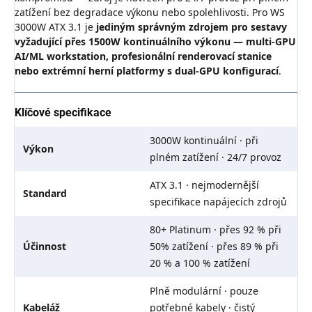
zatížení bez degradace výkonu nebo spolehlivosti. Pro WS
3000W ATX 3.1 je
jediným správným zdrojem pro sestavy
vyžadující přes 1500W kontinuálního výkonu — multi-GPU
AI/ML workstation, profesionální renderovací stanice
nebo extrémní herní platformy s dual-GPU konfigurací
.
Klíčové specifikace
3000W kontinuální · při
Výkon
plném zatížení · 24/7 provoz
ATX 3.1 · nejmodernější
Standard
specifikace napájecích zdrojů
80+ Platinum · přes 92 % při
Účinnost
50% zatížení · přes 89 % při
20 % a 100 % zatížení
Plně modulární · pouze
Kabeláž
potřebné kabely · čistý