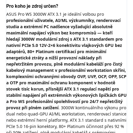
Pro koho je zdroj určen?
ASUS Pro WS 3000W ATX 3.1 je ideální volbou pro
profesionální uživatele, AI/ML výzkumníky, renderovací
studia a extrémní PC nadšence vyžadující absolutně
maximální napájecí výkon bez kompromisů — kteří
hledají 3000W modulární zdroj s ATX 3.1 standardem pro
nativní PCIe 5.0 12V-2×6 konektivitu vlajkových GPU bez
adaptérů, 80+ Platinum certifikací pro minimální
energetické ztráty a nižší provozní náklady při
nepřetržitém provozu, plně modulární kabeláží pro čistý
kabelový management v profesionální workstation skříni,
komplexními ochrannými obvody OVP, UVP, OCP, OPP, SCP
a OTP pro maximální ochranu komponent v hodnotě
stovek tisíc korun, přísnější ATX 3.1 regulací napětí pro
stabilní napájení při extrémních výkonových špičkách GPU
a Pro WS profesionální spolehlivostí pro 24/7 nepřetržitý
provoz při plném zatížení
. 3000W kontinuálního výkonu pro
dual nebo quad-GPU AI/ML workstation, renderovací stanice
nebo extrémní herní platformy, ATX 3.1 standard s nativními
PCIe 5.0 16-pin konektory, 80+ Platinum účinnost přes 92 %
při 50% zatížení, plně modulární kabeláž s prémiovými