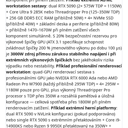
workstation sestavy
: dual RTX 5090 (2× 575W TDP = 1150W)
+ Core Ultra 9 285K nebo Threadripper Pro (125–350W TDP)
+ 256 GB DDR5 ECC RAM (přibližně 50W) + 4× NVMe SSD
(přibližně 40W) + základní deska a periferie (přibližně 80W)
= přibližně 1470–1670W při plném zatížení všech
komponent simultánně. S 20% bezpečnostní rezervou pro
výkonové špičky GPU (ATX 3.1 specifikuje schopnost
zvládnout špičky 200 % jmenovitého výkonu po dobu 100 μs)
je
3000W zdroj přímou zárukou stabilního napájení i při
extrémních výkonových špičkách
bez jakéhokoliv rizika
výpadku nebo nestability.
Příklad profesionální renderovací
workstation
: quad-GPU renderovací sestava s
profesionálními GPU jako NVIDIA RTX 6000 Ada nebo AMD
Radeon Pro W7900 (každý přibližně 295W TDP) = 4× 295W =
1180W pouze pro GPU, plus výkonný Threadripper Pro
procesor s TDP přes 350W a rozsáhlá paměťová a úložná
konfigurace — celková spotřeba přes 1800W při plném
renderovacím zatížení.
Příklad extrémní herní platformy
:
dual RTX 5090 v NVLink konfiguraci (pokud podporováno)
nebo single RTX 5090 s extrémním přetaktováním + Core i9-
14900KS nebo Ryzen 9 9950X přetaktovaný na 350W+ +