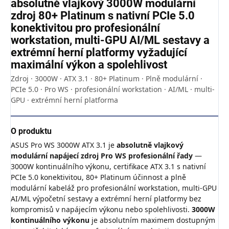
absolutně vlajkový 3000W modulární
zdroj 80+ Platinum s nativní PCIe 5.0
konektivitou pro profesionální
workstation, multi-GPU AI/ML sestavy a
extrémní herní platformy vyžadující
maximální výkon a spolehlivost
Zdroj · 3000W · ATX 3.1 · 80+ Platinum · Plně modulární ·
PCIe 5.0 · Pro WS · profesionální workstation · AI/ML · multi-
GPU · extrémní herní platforma
O produktu
ASUS Pro WS 3000W ATX 3.1 je
absolutně vlajkový
modulární napájecí zdroj Pro WS profesionální řady
—
3000W kontinuálního výkonu, certifikace ATX 3.1 s nativní
PCIe 5.0 konektivitou, 80+ Platinum účinnost a plně
modulární kabeláž pro profesionální workstation, multi-GPU
AI/ML výpočetní sestavy a extrémní herní platformy bez
kompromisů v napájecím výkonu nebo spolehlivosti.
3000W
kontinuálního výkonu
je absolutním maximem dostupným