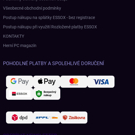
Všeobecné obchodní podmínky
Postup nákupu na splátky ESSOX - bez registrace
Postup nákupu při využití Rozložené platby ESSOX
KONTAKTY
Herní PC magazín
POHODLNÉ PLATBY A SPOLEHLIVÉ DORUČENÍ