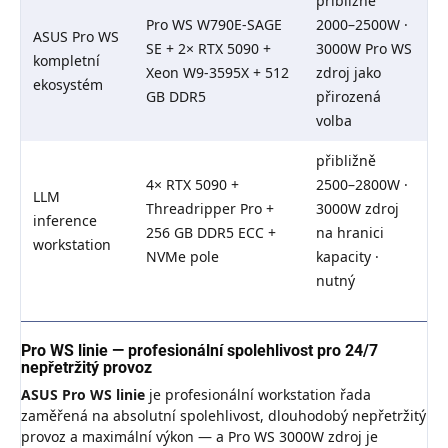
přibližně
Pro WS W790E-SAGE
2000–2500W ·
ASUS Pro WS
SE + 2× RTX 5090 +
3000W Pro WS
kompletní
Xeon W9-3595X + 512
zdroj jako
ekosystém
GB DDR5
přirozená
volba
přibližně
4× RTX 5090 +
2500–2800W ·
LLM
Threadripper Pro +
3000W zdroj
inference
256 GB DDR5 ECC +
na hranici
workstation
NVMe pole
kapacity ·
nutný
Pro WS linie — profesionální spolehlivost pro 24/7
nepřetržitý provoz
ASUS Pro WS linie
je profesionální workstation řada
zaměřená na absolutní spolehlivost, dlouhodobý nepřetržitý
provoz a maximální výkon — a Pro WS 3000W zdroj je