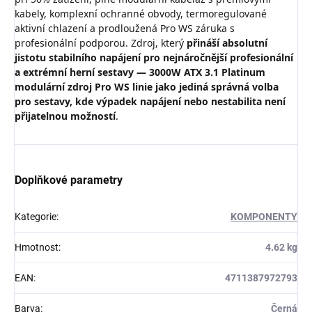
kabely, komplexní ochranné obvody, termoregulované
aktivní chlazení a prodloužená Pro WS záruka s
profesionální podporou. Zdroj, který
přináší absolutní
jistotu stabilního napájení pro nejnáročnější profesionální
a extrémní herní sestavy — 3000W ATX 3.1 Platinum
modulární zdroj Pro WS linie jako jediná správná volba
pro sestavy, kde výpadek napájení nebo nestabilita není
přijatelnou možností
.
Doplňkové parametry
Kategorie
:
KOMPONENTY
Hmotnost
:
4.62 kg
EAN
:
4711387972793
Barva
:
Černá