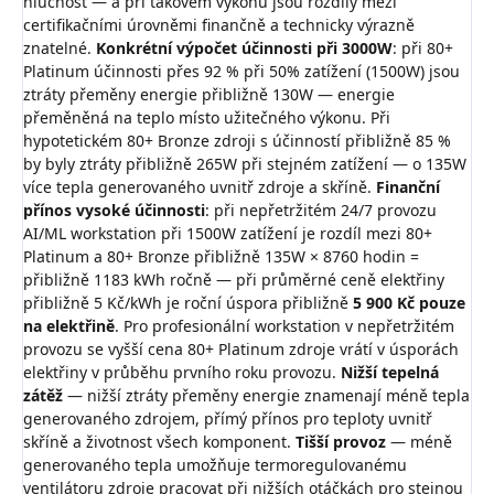
hlučnost — a při takovém výkonu jsou rozdíly mezi
certifikačními úrovněmi finančně a technicky výrazně
znatelné.
Konkrétní výpočet účinnosti při 3000W
: při 80+
Platinum účinnosti přes 92 % při 50% zatížení (1500W) jsou
ztráty přeměny energie přibližně 130W — energie
přeměněná na teplo místo užitečného výkonu. Při
hypotetickém 80+ Bronze zdroji s účinností přibližně 85 %
by byly ztráty přibližně 265W při stejném zatížení — o 135W
více tepla generovaného uvnitř zdroje a skříně.
Finanční
přínos vysoké účinnosti
: při nepřetržitém 24/7 provozu
AI/ML workstation při 1500W zatížení je rozdíl mezi 80+
Platinum a 80+ Bronze přibližně 135W × 8760 hodin =
přibližně 1183 kWh ročně — při průměrné ceně elektřiny
přibližně 5 Kč/kWh je roční úspora přibližně
5 900 Kč pouze
na elektřině
. Pro profesionální workstation v nepřetržitém
provozu se vyšší cena 80+ Platinum zdroje vrátí v úsporách
elektřiny v průběhu prvního roku provozu.
Nižší tepelná
zátěž
— nižší ztráty přeměny energie znamenají méně tepla
generovaného zdrojem, přímý přínos pro teploty uvnitř
skříně a životnost všech komponent.
Tišší provoz
— méně
generovaného tepla umožňuje termoregulovanému
ventilátoru zdroje pracovat při nižších otáčkách pro stejnou