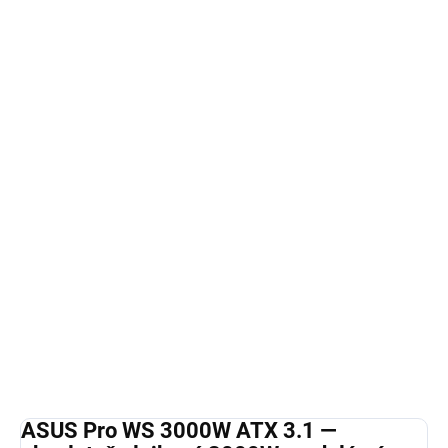
Plně modulární · čistý kabeláž
Pro WS · workstation · AI/ML
Absolutně vlajkový
modulární zdroj Pro WS
3000W
s certifikací
ATX 3.1
a účinností
80+
Platinum
—
3000W kontinuálního výkonu
pro
profesionální workstation, multi-GPU AI/ML
sestavy a extrémní herní platformy. Nativní PCIe
5.0 konektivita, plně modulární kabeláž a
Pro WS
spolehlivost pro nepřetržitý profesionální
provoz
.
Detailní informace
ZEPTAT SE
HLÍDAT
ASUS Pro WS 3000W ATX 3.1 —