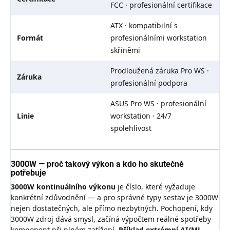
FCC · profesionální certifikace
ATX · kompatibilní s
Formát
profesionálními workstation
skříněmi
Prodloužená záruka Pro WS ·
Záruka
profesionální podpora
ASUS Pro WS · profesionální
Linie
workstation · 24/7
spolehlivost
3000W — proč takový výkon a kdo ho skutečně
potřebuje
3000W kontinuálního výkonu
je číslo, které vyžaduje
konkrétní zdůvodnění — a pro správné typy sestav je 3000W
nejen dostatečných, ale přímo nezbytných. Pochopení, kdy
3000W zdroj dává smysl, začíná výpočtem reálné spotřeby
komponent při plném zatížení.
Příklad extrémní AI/ML