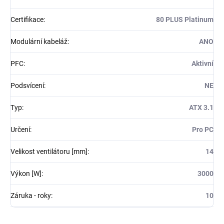
Certifikace
:
80 PLUS Platinum
Modulární kabeláž
:
ANO
PFC
:
Aktivní
Podsvícení
:
NE
Typ
:
ATX 3.1
Určení
:
Pro PC
Velikost ventilátoru [mm]
:
14
Výkon [W]
:
3000
Záruka - roky
:
10