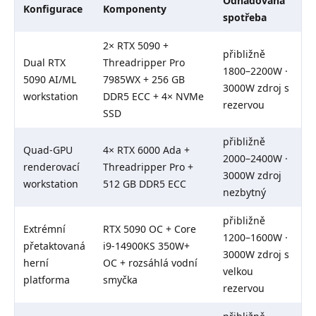
Odhadovaná
Konfigurace
Komponenty
spotřeba
2× RTX 5090 +
přibližně
Dual RTX
Threadripper Pro
1800–2200W ·
5090 AI/ML
7985WX + 256 GB
3000W zdroj s
workstation
DDR5 ECC + 4× NVMe
rezervou
SSD
přibližně
Quad-GPU
4× RTX 6000 Ada +
2000–2400W ·
renderovací
Threadripper Pro +
3000W zdroj
workstation
512 GB DDR5 ECC
nezbytný
přibližně
Extrémní
RTX 5090 OC + Core
1200–1600W ·
přetaktovaná
i9-14900KS 350W+
3000W zdroj s
herní
OC + rozsáhlá vodní
velkou
platforma
smyčka
rezervou