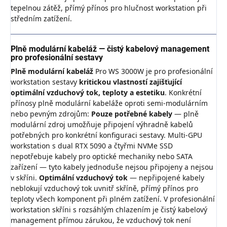
tepelnou zátěž, přímý přínos pro hlučnost workstation při
středním zatížení.
Plně modulární kabeláž — čistý kabelový management
pro profesionální sestavy
Plně modulární kabeláž
Pro WS 3000W je pro profesionální
workstation sestavy
kritickou vlastností zajišťující
optimální vzduchový tok, teploty a estetiku
. Konkrétní
přínosy plně modulární kabeláže oproti semi-modulárním
nebo pevným zdrojům:
Pouze potřebné kabely
— plně
modulární zdroj umožňuje připojení výhradně kabelů
potřebných pro konkrétní konfiguraci sestavy. Multi-GPU
workstation s dual RTX 5090 a čtyřmi NVMe SSD
nepotřebuje kabely pro optické mechaniky nebo SATA
zařízení — tyto kabely jednoduše nejsou připojeny a nejsou
v skříni.
Optimální vzduchový tok
— nepřipojené kabely
neblokují vzduchový tok uvnitř skříně, přímý přínos pro
teploty všech komponent při plném zatížení. V profesionální
workstation skříni s rozsáhlým chlazením je čistý kabelový
management přímou zárukou, že vzduchový tok není