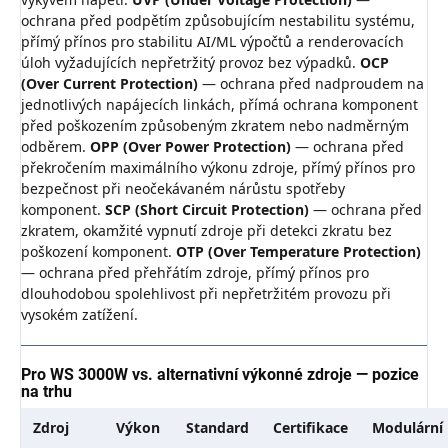
ochrana před podpětím způsobujícím nestabilitu systému,
přímý přínos pro stabilitu AI/ML výpočtů a renderovacích
úloh vyžadujících nepřetržitý provoz bez výpadků.
OCP
(Over Current Protection)
— ochrana před nadproudem na
jednotlivých napájecích linkách, přímá ochrana komponent
před poškozením způsobeným zkratem nebo nadměrným
odběrem.
OPP (Over Power Protection)
— ochrana před
překročením maximálního výkonu zdroje, přímý přínos pro
bezpečnost při neočekávaném nárůstu spotřeby
komponent.
SCP (Short Circuit Protection)
— ochrana před
zkratem, okamžité vypnutí zdroje při detekci zkratu bez
poškození komponent.
OTP (Over Temperature Protection)
— ochrana před přehřátím zdroje, přímý přínos pro
dlouhodobou spolehlivost při nepřetržitém provozu při
vysokém zatížení.
Pro WS 3000W vs. alternativní výkonné zdroje — pozice
na trhu
Zdroj
Výkon
Standard
Certifikace
Modulární