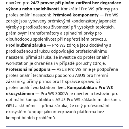
navržen pro
24/7 provoz při plném zatížení bez degradace
výkonu nebo spolehlivosti
. Konkrétní Pro WS přínosy pro
profesionální nasazení:
Prémiové komponenty
— Pro WS
zdroje jsou vybaveny prémiovými kondenzátory japonské
výroby s prodlouženou životností při vysokých teplotách,
prémiovými transformátory a spínacími prvky pro
dlouhodobou spolehlivost při nepřetržitém provozu.
Prodloužená záruka
— Pro WS zdroje jsou dodávány s
prodlouženou zárukou odpovídající profesionálnímu
nasazení, přímá záruka, že investice do profesionální
workstation je chráněna i v případě poruchy zdroje.
Profesionální podpora
— ASUS Pro WS linie je podpořena
profesionální technickou podporou ASUS pro firemní
zákazníky, přímý přínos pro IT správce spravující
profesionální workstation fleet.
Kompatibilita s Pro WS
ekosystémem
— Pro WS 3000W je navržen a testován pro
optimální kompatibilitu s ASUS Pro WS základními deskami,
GPU a skříněmi — přímá záruka, že celý profesionální
ekosystém funguje jako integrovaná platforma bez
kompatibilních problémů.