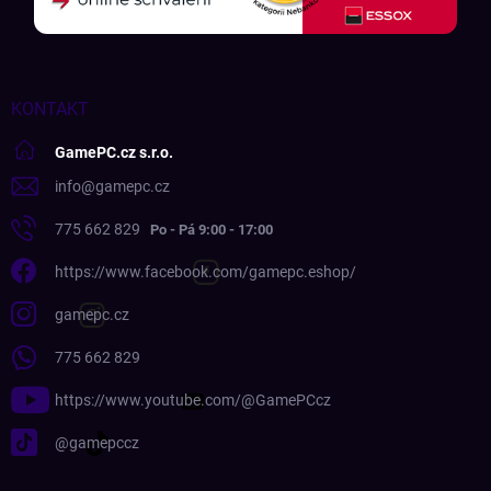
KONTAKT
GamePC.cz s.r.o.
info
@
gamepc.cz
775 662 829
https://www.facebook.com/gamepc.eshop/
gamepc.cz
775 662 829
https://www.youtube.com/@GamePCcz
@gamepccz