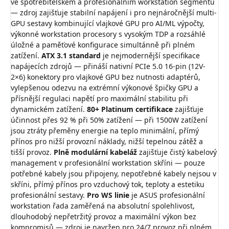
ve spotřebitelském a profesionálním workstation segmentu
— zdroj zajišťuje stabilní napájení i pro nejnáročnější multi-
GPU sestavy kombinující vlajkové GPU pro AI/ML výpočty,
výkonné workstation procesory s vysokým TDP a rozsáhlé
úložné a paměťové konfigurace simultánně při plném
zatížení.
ATX 3.1 standard
je nejmodernější specifikace
napájecích zdrojů — přináší nativní PCIe 5.0 16-pin (12V-
2×6) konektory pro vlajkové GPU bez nutnosti adaptérů,
vylepšenou odezvu na extrémní výkonové špičky GPU a
přísnější regulaci napětí pro maximální stabilitu při
dynamickém zatížení.
80+ Platinum certifikace
zajišťuje
účinnost přes 92 % při 50% zatížení — při 1500W zatížení
jsou ztráty přeměny energie na teplo minimální, přímý
přínos pro nižší provozní náklady, nižší tepelnou zátěž a
tišší provoz.
Plně modulární kabeláž
zajišťuje čistý kabelový
management v profesionální workstation skříni — pouze
potřebné kabely jsou připojeny, nepotřebné kabely nejsou v
skříni, přímý přínos pro vzduchový tok, teploty a estetiku
profesionální sestavy.
Pro WS linie
je ASUS profesionální
workstation řada zaměřená na absolutní spolehlivost,
dlouhodobý nepřetržitý provoz a maximální výkon bez
kompromisů — zdroj je navržen pro 24/7 provoz při plném