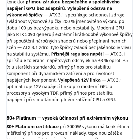
konektor
přímou zárukou bezpečného a spolehlivého
napájení GPU bez adaptérů
.
Vylepšená odezva na
výkonové špičky
— ATX 3.1 specifikuje schopnost zdroje
zvládnout výkonové špičky 200 % jmenovitého výkonu po
dobu 100 μs bez výpadku nebo nestability. Moderní GPU
jako RTX 5090 generují extrémní krátkodobé výkonové špičky
při spouštění náročných shaderů nebo přepínání herních
scén — ATX 3.1 zdroj tyto špičky zvládá bez jakéhokoliv vlivu
na stabilitu systému.
Přísnější regulace napětí
— ATX 3.1
zpřísňuje toleranci napěťových odchylek na ±3 % oproti ±5
% u starších standardů, přímý přínos pro stabilitu
komponent při dynamickém zatížení a pro životnost
napájených komponent.
Vylepšená 12V linka
— ATX 3.1
optimalizuje 12V napájecí linku pro moderní GPU a
procesory s vysokým TDP, přímý přínos pro stabilitu
napájení při simultánním plném zatížení CPU a GPU.
80+ Platinum — vysoká účinnost při extrémním výkonu
80+ Platinum certifikace
při 3000W výkonu má konkrétní a
měřitelný přínos pro provozní náklady, tepelnou zátěž a