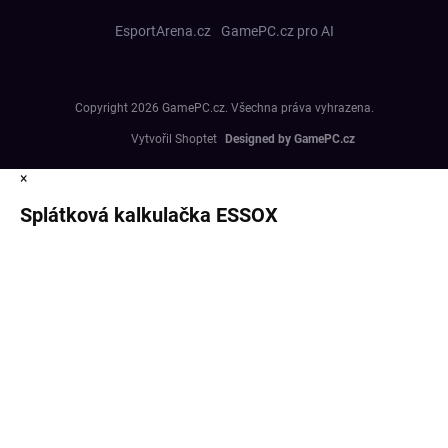
EsportArena.cz
GamePC.cz pro AI
Copyright 2026
GamePC.cz
. Všechna práva vyhrazena.
Vytvořil Shoptet
×
Splátková kalkulačka ESSOX