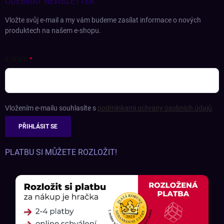
ODEBÍRAT NEWSLETTER
Vložte svůj e-mail a my vám budeme zasílat informace o nových
produktech na našem e-shopu.
E-MAIL
Vložením e-mailu souhlasíte s
podmínkami ochrany osobních údajů
PŘIHLÁSIT SE
PLATBU SI MŮŽETE ROZLOŽIT!