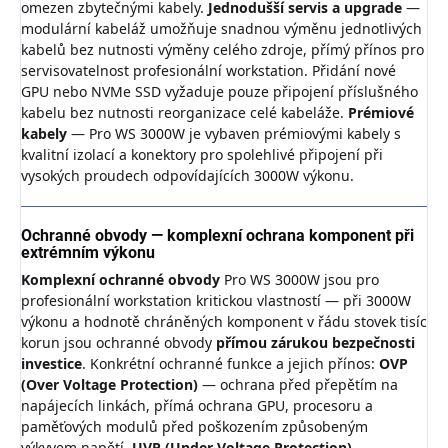
omezen zbytečnými kabely.
Jednodušší servis a upgrade
—
modulární kabeláž umožňuje snadnou výměnu jednotlivých
kabelů bez nutnosti výměny celého zdroje, přímý přínos pro
servisovatelnost profesionální workstation. Přidání nové
GPU nebo NVMe SSD vyžaduje pouze připojení příslušného
kabelu bez nutnosti reorganizace celé kabeláže.
Prémiové
kabely
— Pro WS 3000W je vybaven prémiovými kabely s
kvalitní izolací a konektory pro spolehlivé připojení při
vysokých proudech odpovídajících 3000W výkonu.
Ochranné obvody — komplexní ochrana komponent při
extrémním výkonu
Komplexní ochranné obvody
Pro WS 3000W jsou pro
profesionální workstation kritickou vlastností — při 3000W
výkonu a hodnotě chráněných komponent v řádu stovek tisíc
korun jsou ochranné obvody
přímou zárukou bezpečnosti
investice
. Konkrétní ochranné funkce a jejich přínos:
OVP
(Over Voltage Protection)
— ochrana před přepětím na
napájecích linkách, přímá ochrana GPU, procesoru a
paměťových modulů před poškozením způsobeným
výkyvem napětí.
UVP (Under Voltage Protection)
—