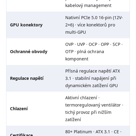
kabelový management
Nativní PCIe 5.0 16-pin (12V-
GPU konektory
2×6) · více konektorů pro
multi-GPU
OVP · UVP · OCP · OPP · SCP ·
Ochranné obvody
OTP · plná ochrana
komponent
Přísná regulace napětí ATX
Regulace napětí
3.1 · stabilní napájení při
dynamickém zatížení GPU
Aktivní chlazení ·
termoregulovaný ventilátor ·
Chlazení
tichý provoz při nižším
zatížení
80+ Platinum · ATX 3.1 · CE ·
Certifikace