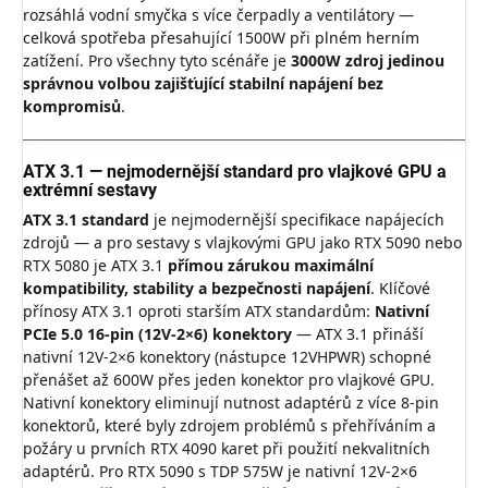
rozsáhlá vodní smyčka s více čerpadly a ventilátory —
celková spotřeba přesahující 1500W při plném herním
zatížení. Pro všechny tyto scénáře je
3000W zdroj jedinou
správnou volbou zajišťující stabilní napájení bez
kompromisů
.
ATX 3.1 — nejmodernější standard pro vlajkové GPU a
extrémní sestavy
ATX 3.1 standard
je nejmodernější specifikace napájecích
zdrojů — a pro sestavy s vlajkovými GPU jako RTX 5090 nebo
RTX 5080 je ATX 3.1
přímou zárukou maximální
kompatibility, stability a bezpečnosti napájení
. Klíčové
přínosy ATX 3.1 oproti starším ATX standardům:
Nativní
PCIe 5.0 16-pin (12V-2×6) konektory
— ATX 3.1 přináší
nativní 12V-2×6 konektory (nástupce 12VHPWR) schopné
přenášet až 600W přes jeden konektor pro vlajkové GPU.
Nativní konektory eliminují nutnost adaptérů z více 8-pin
konektorů, které byly zdrojem problémů s přehříváním a
požáry u prvních RTX 4090 karet při použití nekvalitních
adaptérů. Pro RTX 5090 s TDP 575W je nativní 12V-2×6