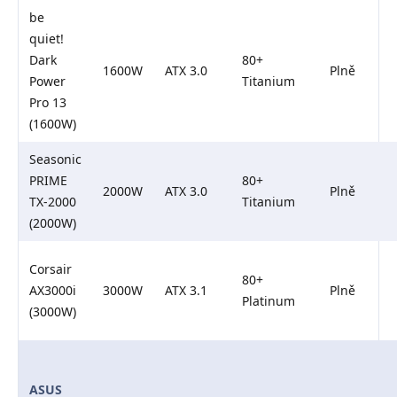
be
quiet!
Dark
80+
1600W
ATX 3.0
Plně
Power
Titanium
Pro 13
(1600W)
Seasonic
PRIME
80+
2000W
ATX 3.0
Plně
TX-2000
Titanium
(2000W)
Corsair
80+
AX3000i
3000W
ATX 3.1
Plně
Platinum
(3000W)
ASUS