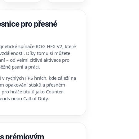
esnice pro přesné
netické spínače ROG HFX V2, které
vzdálenosti. Díky tomu si můžete
ní – od velmi citlivé aktivace pro
běžné psaní a práci.
v rychlých FPS hrách, kde záleží na
ém opakování stisků a přesném
 pro hráče titulů jako Counter-
gends nebo Call of Duty.
 s prémiovým