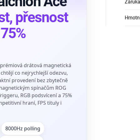
lchion Ace
Záruk
st, přesnost
Hmotn
 75%
 prémiová drátová magnetická
 chtějí co nejrychlejší odezvu,
aktní provedení bez zbytečně
y magnetickým spínačům ROG
Triggeru, RGB podsvícení a 75%
etitivní hraní, FPS tituly i
8000Hz polling