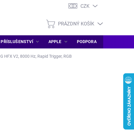
CZK
PRÁZDNÝ KOŠÍK
NÁKUPNÍ
KOŠÍK
PŘÍSLUŠENSTVÍ
APPLE
PODPORA
SERVIS PC
G HFX V2, 8000 Hz, Rapid Trigger, RGB
026