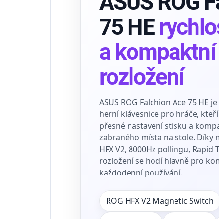
ASUS ROG Fa
75 HE
rychlo
a kompaktní
rozložení
ASUS ROG Falchion Ace 75 HE je
herní klávesnice pro hráče, kteří
přesné nastavení stisku a komp
zabraného místa na stole. Dík
HFX V2, 8000Hz pollingu, Rapid 
rozložení se hodí hlavně pro komp
každodenní používání.
ROG HFX V2 Magnetic Switch