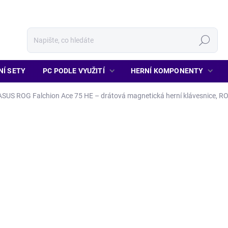
Hledat
NÍ SETY
PC PODLE VYUŽITÍ
HERNÍ KOMPONENTY
ASUS ROG Falchion Ace 75 HE – drátová magnetická herní klávesnice, RO
6 590 Kč
5 446 Kč bez DPH
Měrná
SKLADEM
(2 KS)
cena:
MŮŽEME DORUČIT DO:
11.8.2