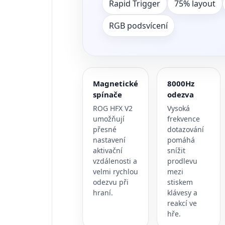
Rapid Trigger
75% layout
RGB podsvícení
Magnetické
8000Hz
spínače
odezva
ROG HFX V2
Vysoká
umožňují
frekvence
přesné
dotazování
nastavení
pomáhá
aktivační
snížit
vzdálenosti a
prodlevu
velmi rychlou
mezi
odezvu při
stiskem
hraní.
klávesy a
reakcí ve
hře.