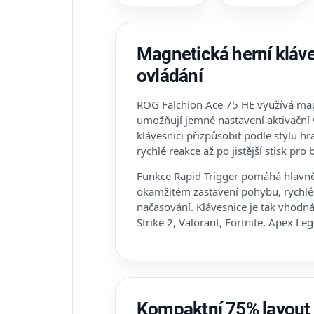
Magnetická herní kláv
ovládání
ROG Falchion Ace 75 HE využívá mag
umožňují jemné nastavení aktivační 
klávesnici přizpůsobit podle stylu hra
rychlé reakce až po jistější stisk pro 
Funkce Rapid Trigger pomáhá hlavně 
okamžitém zastavení pohybu, rychl
načasování. Klávesnice je tak vhodná
Strike 2, Valorant, Fortnite, Apex Le
Kompaktní 75% layout