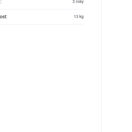
a
:
2 roky
ost
:
13 kg