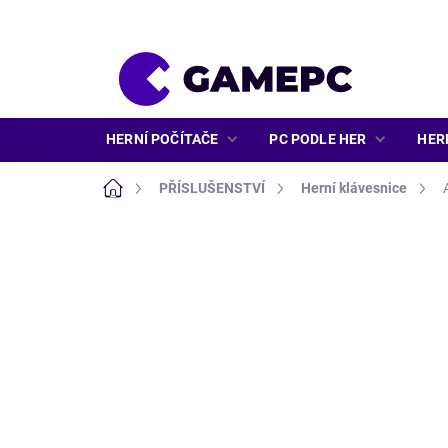
Přejít
na
obsah
HERNÍ POČÍTAČE
PC PODLE HER
HER
Domů
PŘÍSLUŠENSTVÍ
Herní klávesnice
ZNAČKA:
ASUS
NOVINKA