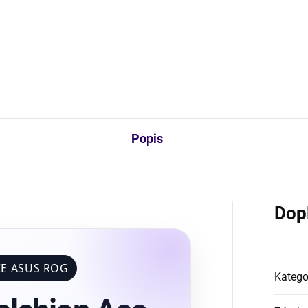
Detailní informace
ZEPTAT SE
HLÍDAT
Popis
Dop
CE ASUS ROG
Katego