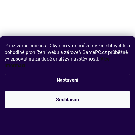
Používáme cookies. Díky nim vám můžeme zajistit rychlé a
pohodlné prohlížení webu a zároveň GamePC.cz průběžně
vylepšovat na základě analýzy návštěvnosti.
Více
informací
Nastavení
Souhlasím
MOMENTÁLNĚ NENÍ SKLADEM
VGA SAPPHIRE NITRO+ AMD Radeon RX 9070 XT OC 16GB
Crimson Desert