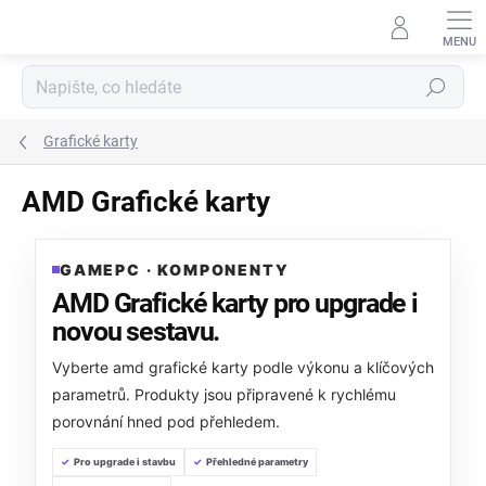
Přejít
na
obsah
Hledat
Grafické karty
AMD Grafické karty
GAMEPC · KOMPONENTY
AMD Grafické karty pro upgrade i
novou sestavu.
Vyberte amd grafické karty podle výkonu a klíčových
parametrů. Produkty jsou připravené k rychlému
porovnání hned pod přehledem.
Pro upgrade i stavbu
Přehledné parametry