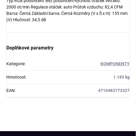
Typ RGB podsvícení: Bez podsvícení Rychlost otáček větráku:
2000 ot/min Regulace otáček: auto Průtok vzduchu: 82,4 CFM
Barva: Černá Základní barva: Černá Rozměry (V x Š x H): 155 mm
(V) Hlučnost: 34,5 dB
Doplňkové parametry
Kategorie
:
KOMPONENTY
Hmotnost
:
1.185 kg
EAN
:
4710483773327
Z