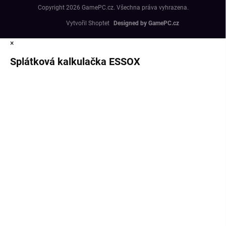
Copyright 2026
GamePC.cz
. Všechna práva vyhrazena.
Vytvořil Shoptet
×
Splátková kalkulačka ESSOX