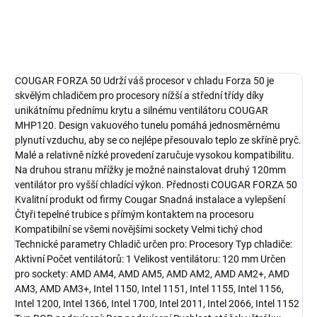
Detailní informace
ZEPTAT SE
HLÍDAT
COUGAR FORZA 50 Udrží váš procesor v chladu Forza 50 je
skvělým chladičem pro procesory nížší a střední třídy díky
unikátnímu přednímu krytu a silnému ventilátoru COUGAR
MHP120. Design vakuového tunelu pomáhá jednosměrnému
plynutí vzduchu, aby se co nejlépe přesouvalo teplo ze skříně pryč.
Malé a relativně nízké provedení zaručuje vysokou kompatibilitu.
Na druhou stranu mřížky je možné nainstalovat druhý 120mm
ventilátor pro vyšší chladící výkon. Přednosti COUGAR FORZA 50
Kvalitní produkt od firmy Cougar Snadná instalace a vylepšení
Čtyři tepelné trubice s přímým kontaktem na procesoru
Kompatibilní se všemi novějšími sockety Velmi tichý chod
Technické parametry Chladič určen pro: Procesory Typ chladiče:
Aktivní Počet ventilátorů: 1 Velikost ventilátoru: 120 mm Určen
pro sockety: AMD AM4, AMD AM5, AMD AM2, AMD AM2+, AMD
AM3, AMD AM3+, Intel 1150, Intel 1151, Intel 1155, Intel 1156,
Intel 1200, Intel 1366, Intel 1700, Intel 2011, Intel 2066, Intel 1152