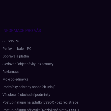
á
p
a
t
í
INFORMACE PRO VÁS
SERVIS PC
Perfektní balení PC
Doprava a platba
Sledování objednávky PC sestavy
Reklamace
Moje objednávka
Podmínky ochrany osobních údajů
Všeobecné obchodní podmínky
Postup nákupu na splátky ESSOX - bez registrace
Postup nákupu při využití Rozložené platby ESSOX