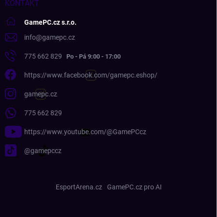
KONTAKT
GamePC.cz s.r.o.
info
@
gamepc.cz
775 662 829
https://www.facebook.com/gamepc.eshop/
gamepc.cz
775 662 829
https://www.youtube.com/@GamePCcz
@gamepccz
EsportArena.cz
GamePC.cz pro AI