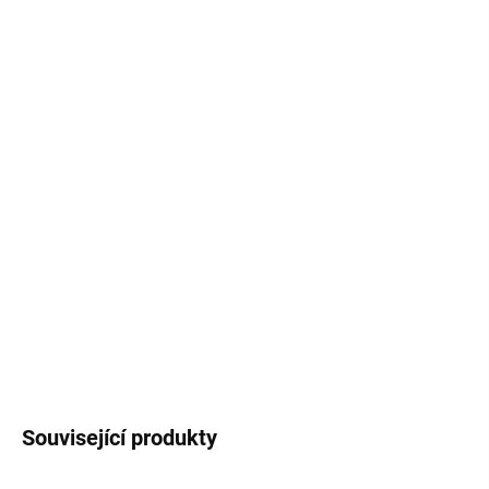
použití
Podsvícení
– stylový gaming design
TUF konstrukce
– vysoká odolnost a dlouhá
životnost
USB připojení
– stabilní výkon bez lagů
Perfektní volba pro hráče, kteří chtějí spolehlivou
klávesnici s důrazem na odolnost a výkon.
Detailní informace
ZEPTAT SE
HLÍDAT
Související produkty