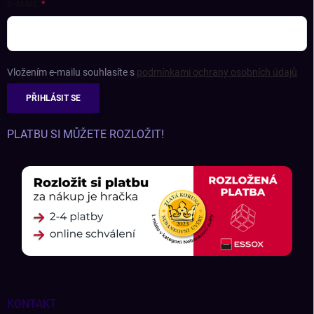
E-MAIL
Vložením e-mailu souhlasíte s
podmínkami ochrany osobních údajů
PŘIHLÁSIT SE
PLATBU SI MŮŽETE ROZLOŽIT!
KONTAKT