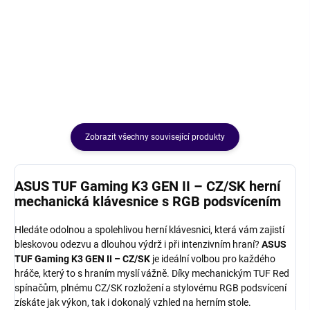
UPRAVIT
UPRAVIT
KONFIGURACI
KONFIGURACI
Zobrazit všechny související produkty
ASUS TUF Gaming K3 GEN II – CZ/SK herní
mechanická klávesnice s RGB podsvícením
Hledáte odolnou a spolehlivou herní klávesnici, která vám zajistí
bleskovou odezvu a dlouhou výdrž i při intenzivním hraní?
ASUS
TUF Gaming K3 GEN II – CZ/SK
je ideální volbou pro každého
hráče, který to s hraním myslí vážně. Díky mechanickým TUF Red
spínačům, plnému CZ/SK rozložení a stylovému RGB podsvícení
získáte jak výkon, tak i dokonalý vzhled na herním stole.