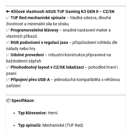
🔑
Klíčové vlastnosti ASUS TUF Gaming K3 GEN II – CZ/SK
✅
TUF Red mechanické spínače
– hladká odezva, dlouhá
životnost a minimální síla ke stisku
✅
Programovatelné klávesy
– snadné nastavení maker a
vlastních příkazů
✅
RGB podsvícení s regulací jasu
– přizpůsobení vzhledu dle
nálady nebo hry
✅
Odolné provedení
– robustní konstrukce připravená na
každodenní zápřah
✅
Plnohodnotný layout v CZ/SK lokalizaci
– pohodlné hraní i
psaní
✅
Připojení přes USB-A
– jednoduchá kompatibilita s většinou
zařízení
📦
Specifikace:
Typ klávesnice:
Herní
Typ spínačů:
Mechanické (TUF Red)