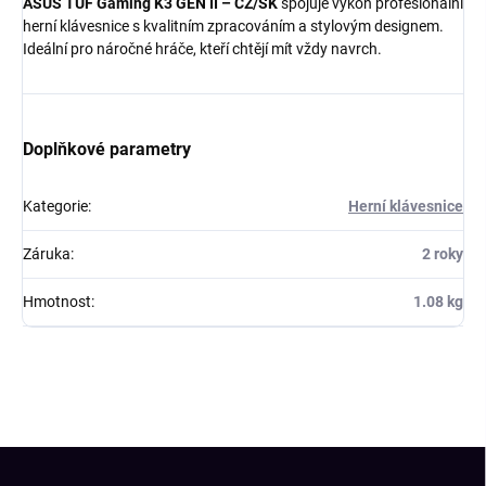
ASUS TUF Gaming K3 GEN II – CZ/SK
spojuje výkon profesionální
herní klávesnice s kvalitním zpracováním a stylovým designem.
Ideální pro náročné hráče, kteří chtějí mít vždy navrch.
Doplňkové parametry
Kategorie
:
Herní klávesnice
Záruka
:
2 roky
Hmotnost
:
1.08 kg
Z
á