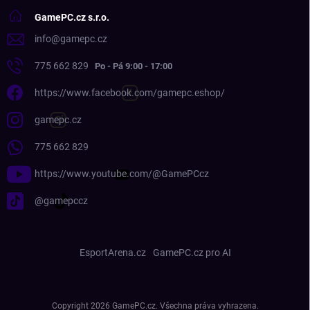
GamePC.cz s.r.o.
info
@
gamepc.cz
775 662 829
https://www.facebook.com/gamepc.eshop/
gamepc.cz
775 662 829
https://www.youtube.com/@GamePCcz
@gamepccz
EsportArena.cz
GamePC.cz pro AI
Copyright 2026
GamePC.cz
. Všechna práva vyhrazena.